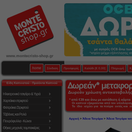
www.montecristo-shop.gr
home
Σύνδεση
Προσφορές
Καλάθι
[€ 0,00]
Πληρωμή
Κ
Είδη Καπνιστού - Προϊόντα Καπνού
Δωρεάν χρέωση αντικαταβολής 
Ηλεκτρονικό τσιγάρο & Υγρά
* από €39 και άνω με κατάθεση ή κάρτα 
Χαρτάκια στριφτού
Οι καπνοί εξαιρούνται από τον υπολογι
Το ίδιο ισχύει για τα πούρα εκτός και 
Φιλτράκια Στριφτού
Τζιβάνες και Ρολά
Αρχική
>
Άδεια Τσιγάρα
>
Άδεια Τσιγάρα τσ
Πουρόφυλλα - Κώνοι
Θήκες μηχανές ταμπακιέρες