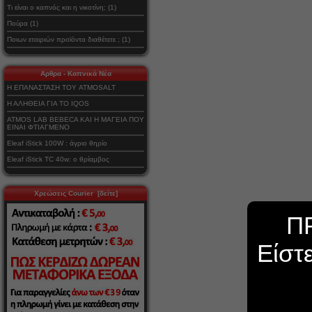
Τι είναι ο καπνός και η νικοτίνη; (1)
Πούρα (1)
Ποιων εταιριών προϊόντα διαθέτετε ; (1)
Αρθρα - Καπνικά Νέα
Η ΕΠΑΝΑΣΤΑΣΗ ΤΟΥ ATMOSALT
Η ΑΛΗΘΕΙΑ ΓΙΑ ΤΟ IQOS
ATMOS LAB BEBECA ΚΑΙ Η ΜΑΓΕΙΑ ΠΟΥ
ΕΙΝΑΙ ΦΤΙΑΓΜΕΝΟ
Eleaf iStick 100W : άγριο θηρίο
Eleaf iStick TC 40w: ο θρίαμβος
Χρεώσεις Courier [δείτε]
Π
Είστ