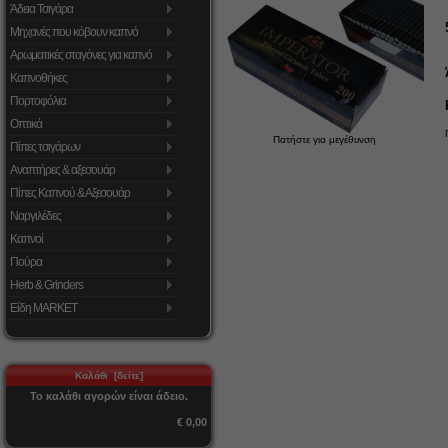
Άδεια Τσιγάρα
Μηχανές που κόβουν καπνό
Αρωματικές σταγόνες για καπνό
Καπνοθήκες
Πορτοφόλια
Οπτικά
Πατήστε για μεγέθυνση
Πίπες τσιγάρων
Αναπτήρες & αξεσουάρ
Πίπες Καπνού & Αξεσουάρ
Ναργιλέδες
Καπνοί
Πούρα
Herb & Grinders
Είδη MARKET
Καλάθι [δείτε]
Το καλάθι αγορών είναι άδειο.
€ 0,00