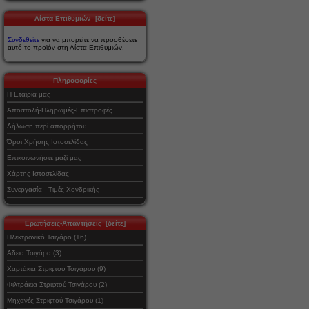
Λίστα Επιθυμιών [δείτε]
Συνδεθείτε
για να μπορείτε να προσθέσετε
αυτό το προϊόν στη Λίστα Επιθυμιών.
Πληροφορίες
Η Εταιρία μας
Αποστολή-Πληρωμές-Επιστροφές
Δήλωση περί απορρήτου
Όροι Χρήσης Ιστοσελίδας
Επικοινωνήστε μαζί μας
Χάρτης Ιστοσελίδας
Συνεργασία - Τιμές Χονδρικής
Ερωτήσεις-Απαντήσεις [δείτε]
Ηλεκτρονικό Τσιγάρο (16)
Αδεια Τσιγάρα (3)
Χαρτάκια Στριφτού Τσιγάρου (9)
Φιλτράκια Στριφτού Τσιγάρου (2)
Μηχανές Στριφτού Τσιγάρου (1)