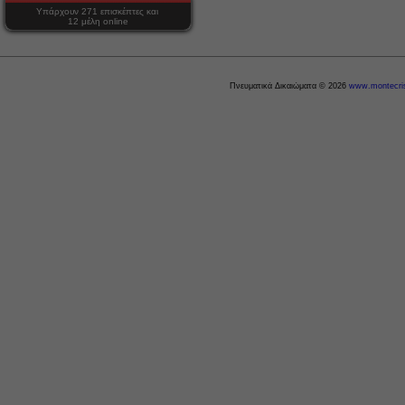
Υπάρχουν 271 επισκέπτες και
12 μέλη online
Πνευματικά Δικαιώματα © 2026
www.montecris