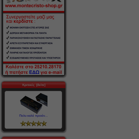
Κριτικές [δείτε]
Πολυ καλό προιόν...