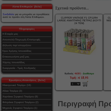
Λίστα Επιθυμιών [δείτε]
Σχετικά προϊόντα...
Συνδεθείτε
για να μπορείτε να προσθέσετε
αυτό το προϊόν στη Λίστα Επιθυμιών.
CLIPPER VINTAGE F1 CP11RH
CL
LARGE ΑΝΑΠΤΗΡΑΣ ΠΕΤΡΑΣ (ΚΟΥΤΙ
NI
24 ΤΕΜ)
Πληροφορίες
Η Εταιρία μας
Αποστολή-Πληρωμές-Επιστροφές
Δήλωση περί απορρήτου
Όροι Χρήσης Ιστοσελίδας
Επικοινωνήστε μαζί μας
Χάρτης Ιστοσελίδας
Συνεργασία - Τιμές Χονδρικής
-
Κωδικός:
46301
Διαθέσιμο
Τιμή : € 18,95
Ερωτήσεις-Απαντήσεις [δείτε]
Ηλεκτρονικό Τσιγάρο (16)
Αδεια Τσιγάρα (3)
Χαρτάκια Στριφτού Τσιγάρου (9)
Περιγραφή Προ
Φιλτράκια Στριφτού Τσιγάρου (2)
Μηχανές Στριφτού Τσιγάρου (1)