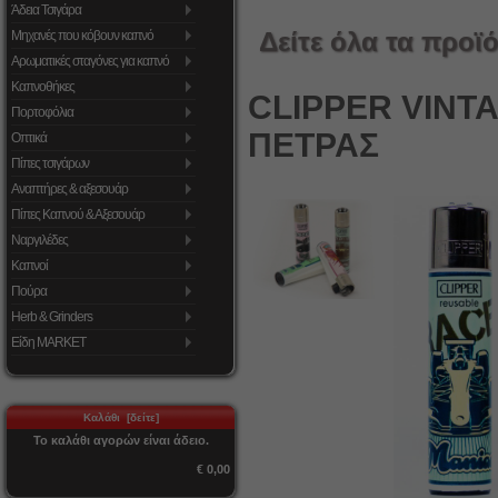
Άδεια Τσιγάρα
Δείτε όλα τα προϊό
Μηχανές που κόβουν καπνό
Αρωματικές σταγόνες για καπνό
Καπνοθήκες
CLIPPER VINT
Πορτοφόλια
ΠΕΤΡΑΣ
Οπτικά
Πίπες τσιγάρων
Αναπτήρες & αξεσουάρ
Πίπες Καπνού & Αξεσουάρ
Ναργιλέδες
Καπνοί
Πούρα
Herb & Grinders
Είδη MARKET
Καλάθι [δείτε]
Το καλάθι αγορών είναι άδειο.
€ 0,00