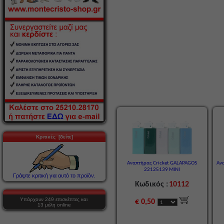
Κριτικές [δείτε]
Αναπτήρας Cricket GALAPAGOS
Ανα
22125139 MINI
Γράψτε κριτική για αυτό το προϊόν.
Κωδικός :
10112
Υπάρχουν 249 επισκέπτες και
€ 0,50
13 μέλη online