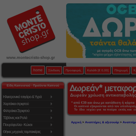
www.montecristo-shop.gr
home
Σύνδεση
Προσφορές
Καλάθι
[€ 0,00]
Πληρωμή
Κ
Είδη Καπνιστού - Προϊόντα Καπνού
Δωρεάν χρέωση αντικαταβολής 
Ηλεκτρονικό τσιγάρο & Υγρά
* από €39 και άνω με κατάθεση ή κάρτα 
Χαρτάκια στριφτού
Οι καπνοί εξαιρούνται από τον υπολογι
Το ίδιο ισχύει για τα πούρα εκτός και 
Φιλτράκια Στριφτού
Τζιβάνες και Ρολά
Αρχική
>
Αναπτήρες & αξεσουάρ
>
Αναπτήρ
Πουρόφυλλα - Κώνοι
Θήκες μηχανές ταμπακιέρες