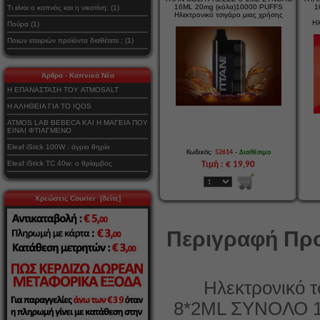
16ML 20mg (κόλα)10000 PUFFS
1
Τι είναι ο καπνός και η νικοτίνη; (1)
Ηλεκτρονικό τσιγάρο μιας χρήσης
Ηλ
Πούρα (1)
Ποιων εταιριών προϊόντα διαθέτετε ; (1)
Αρθρα - Καπνικά Νέα
Η ΕΠΑΝΑΣΤΑΣΗ ΤΟΥ ATMOSALT
Η ΑΛΗΘΕΙΑ ΓΙΑ ΤΟ IQOS
ATMOS LAB BEBECA ΚΑΙ Η ΜΑΓΕΙΑ ΠΟΥ
ΕΙΝΑΙ ΦΤΙΑΓΜΕΝΟ
Eleaf iStick 100W : άγριο θηρίο
-
Κωδικός:
52614
Διαθέσιμο
Eleaf iStick TC 40w: ο θρίαμβος
Τιμή : € 19,90
Χρεώσεις Courier [δείτε]
Περιγραφή Προ
Ηλεκτρονικό τσ
8*2ML ΣΥΝΟΛΟ 1