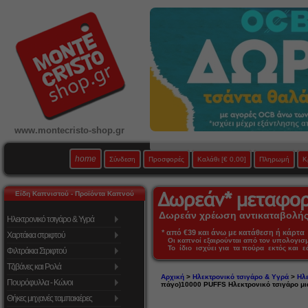
www.montecristo-shop.gr
home
Σύνδεση
Προσφορές
Καλάθι
[€ 0,00]
Πληρωμή
Κ
Είδη Καπνιστού - Προϊόντα Καπνού
Δωρεάν χρέωση αντικαταβολής 
Ηλεκτρονικό τσιγάρο & Υγρά
* από €39 και άνω με κατάθεση ή κάρτα 
Χαρτάκια στριφτού
Οι καπνοί εξαιρούνται από τον υπολογι
Το ίδιο ισχύει για τα πούρα εκτός και 
Φιλτράκια Στριφτού
Τζιβάνες και Ρολά
Αρχική
>
Ηλεκτρονικό τσιγάρο & Υγρά
>
Ηλε
Πουρόφυλλα - Κώνοι
πάγο)10000 PUFFS Ηλεκτρονικό τσιγάρο μι
Θήκες μηχανές ταμπακιέρες