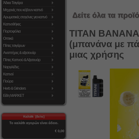
Άδεια Τσιγάρα
Μηχανές που κόβουν καπνό
Δείτε όλα τα προϊό
Αρωματικές σταγόνες για καπνό
Καπνοθήκες
TITAN BANANA
Πορτοφόλια
Οπτικά
(μπανάνα με πά
Πίπες τσιγάρων
μιας χρήσης
Αναπτήρες & αξεσουάρ
Πίπες Καπνού & Αξεσουάρ
Ναργιλέδες
Καπνοί
Πούρα
Herb & Grinders
Είδη MARKET
Καλάθι [δείτε]
Το καλάθι αγορών είναι άδειο.
€ 0,00