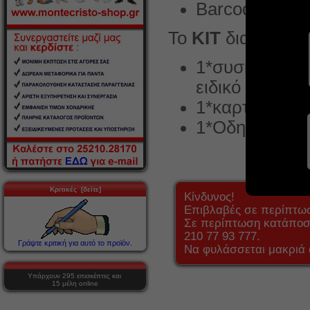
Barcode : 50
Το
ΚΙΤ
διαθέτει
1*συσκευή με 
ειδικό χώρο)
1*καρτέλα με
1*Οδηγίες χρ
Κριτικές [δείτε]
Κίνδυνος!
Επιβλαβές σε περίπτω
Σε περίπτωση κατάποση
210 77 93 777.
Γράψτε κριτική για αυτό το προϊόν.
Να φυλάσσεται μακριά 
Υπάρχουν 295 επισκέπτες και
15 μέλη online