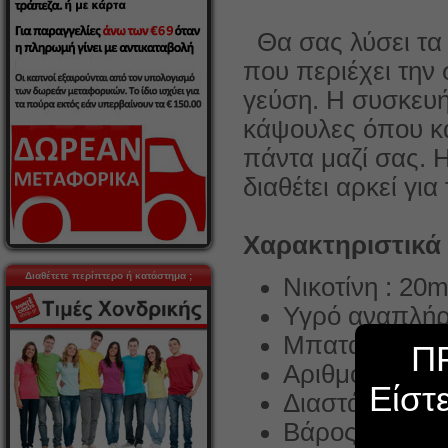
Θα σας λύσει τα 
που περιέχει την 
γεύση. Η συσκευή
κάψουλες όπου και
πάντα μαζί σας. Η
διαθέtει αρκεί γι
Χαρακτηριστικά
Διαθέτετε περίπτερο ή κατάστημα ;
Νικοτίνη : 20m
Υγρό αναπλήρ
Μπαταρία : 1
Π
Αριθμός εισπν
Είστ
Διαστάσεις :
Βάρος : 63gr