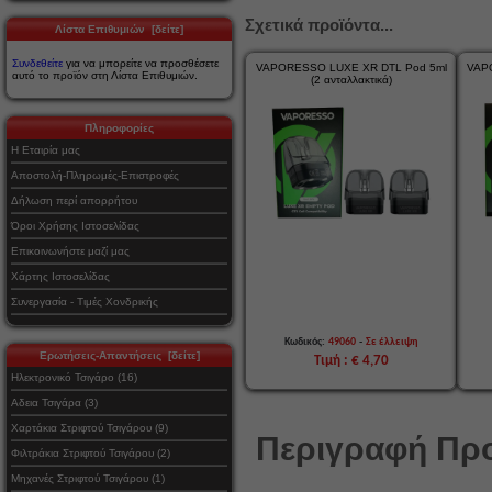
Σχετικά προϊόντα...
Λίστα Επιθυμιών [δείτε]
Συνδεθείτε
για να μπορείτε να προσθέσετε
VAPORESSO LUXE XR DTL Pod 5ml
VAP
αυτό το προϊόν στη Λίστα Επιθυμιών.
(2 ανταλλακτικά)
Πληροφορίες
Η Εταιρία μας
Αποστολή-Πληρωμές-Επιστροφές
Δήλωση περί απορρήτου
Όροι Χρήσης Ιστοσελίδας
Επικοινωνήστε μαζί μας
Χάρτης Ιστοσελίδας
Συνεργασία - Τιμές Χονδρικής
-
Κωδικός:
49060
Σε έλλειψη
Ερωτήσεις-Απαντήσεις [δείτε]
Τιμή : € 4,70
Ηλεκτρονικό Τσιγάρο (16)
Αδεια Τσιγάρα (3)
Χαρτάκια Στριφτού Τσιγάρου (9)
Περιγραφή Προ
Φιλτράκια Στριφτού Τσιγάρου (2)
Μηχανές Στριφτού Τσιγάρου (1)