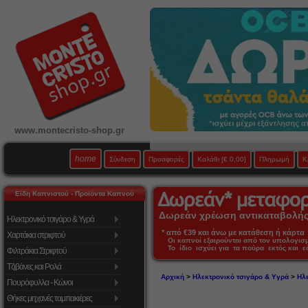
www.montecristo-shop.gr
home
Σύνδεση
Προσφορές
Καλάθι
[€ 0,00]
Πληρωμή
Κ
Είδη Καπνιστού - Προϊόντα Καπνού
Δωρεάν χρέωση αντικαταβολής 
Ηλεκτρονικό τσιγάρο & Υγρά
* από €39 και άνω με κατάθεση ή κάρτα 
Χαρτάκια στριφτού
Οι καπνοί εξαιρούνται από τον υπολογι
Το ίδιο ισχύει για τα πούρα εκτός και 
Φιλτράκια Στριφτού
Τζιβάνες και Ρολά
Αρχική
>
Ηλεκτρονικό τσιγάρο & Υγρά
>
Ηλε
Πουρόφυλλα - Κώνοι
Θήκες μηχανές ταμπακιέρες