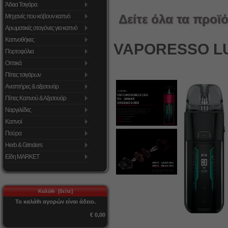
Άδεια Τσιγάρα
Δείτε όλα τα προϊό
Μηχανές που κόβουν καπνό
Αρωματικές σταγόνες για καπνό
Καπνοθήκες
VAPORESSO LU
Πορτοφόλια
Οπτικά
Πίπες τσιγάρων
Αναπτήρες & αξεσουάρ
Πίπες Καπνού & Αξεσουάρ
Ναργιλέδες
Καπνοί
Πούρα
Herb & Grinders
Είδη MARKET
Καλάθι [δείτε]
Το καλάθι αγορών είναι άδειο.
€ 0,00