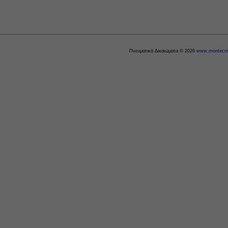
Πνευματικά Δικαιώματα © 2026
www.montecris