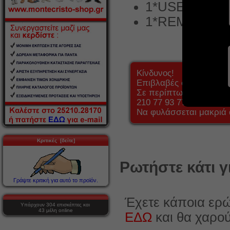
1*USER MAN
1*REMINDER
Κίνδυνος!
Επιβλαβές σε περίπτω
Σε περίπτωση κατάποση
210 77 93 777.
Να φυλάσσεται μακριά 
Κριτικές [δείτε]
Ρωτήστε κάτι γ
Γράψτε κριτική για αυτό το προϊόν.
Έχετε κάποια ερώ
Υπάρχουν 304 επισκέπτες και
43 μέλη online
ΕΔΩ
και θα χαρο