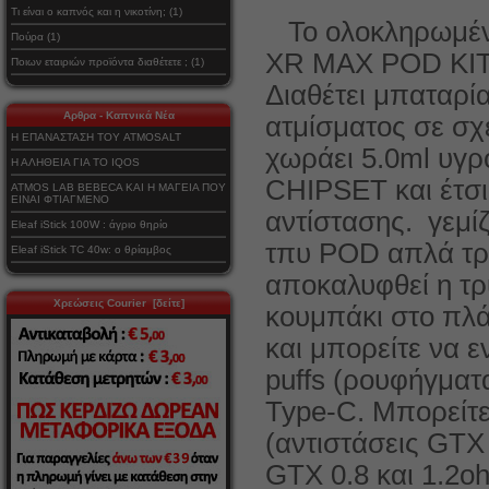
Τι είναι ο καπνός και η νικοτίνη; (1)
Το ολοκληρωμέν
Πούρα (1)
XR MAX POD KIT 
Ποιων εταιριών προϊόντα διαθέτετε ; (1)
Διαθέτει μπαταρί
Αρθρα - Καπνικά Νέα
ατμίσματος σε σχ
Η ΕΠΑΝΑΣΤΑΣΗ ΤΟΥ ATMOSALT
χωράει 5.0ml υγ
Η ΑΛΗΘΕΙΑ ΓΙΑ ΤΟ IQOS
CHIPSET και έτσι
ATMOS LAB BEBECA ΚΑΙ Η ΜΑΓΕΙΑ ΠΟΥ
ΕΙΝΑΙ ΦΤΙΑΓΜΕΝΟ
αντίστασης. γεμί
Eleaf iStick 100W : άγριο θηρίο
τπυ POD απλά τρα
Eleaf iStick TC 40w: ο θρίαμβος
αποκαλυφθεί η τρ
Χρεώσεις Courier [δείτε]
κουμπάκι στο πλά
και μπορείτε να ε
puffs (ρουφήγματ
Type-C. Μπορείτε
(αντιστάσεις GTX
GTX 0.8 και 1.2oh