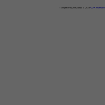
Πνευματικά Δικαιώματα © 2026
www.montecris