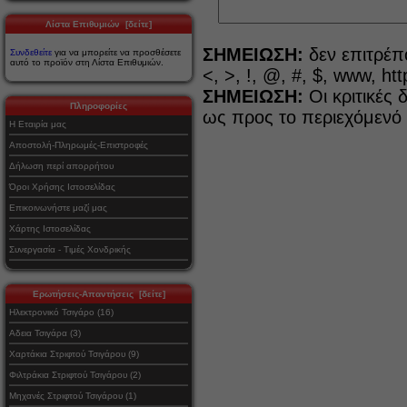
Λίστα Επιθυμιών [δείτε]
ΣΗΜΕΙΩΣΗ:
δεν επιτρέπ
Συνδεθείτε
για να μπορείτε να προσθέσετε
αυτό το προϊόν στη Λίστα Επιθυμιών.
<, >, !, @, #, $, www, http
ΣΗΜΕΙΩΣΗ:
Οι κριτικές 
Πληροφορίες
ως προς το περιεχόμενό τ
Η Εταιρία μας
Αποστολή-Πληρωμές-Επιστροφές
Δήλωση περί απορρήτου
Όροι Χρήσης Ιστοσελίδας
Επικοινωνήστε μαζί μας
Χάρτης Ιστοσελίδας
Συνεργασία - Τιμές Χονδρικής
Ερωτήσεις-Απαντήσεις [δείτε]
Ηλεκτρονικό Τσιγάρο (16)
Αδεια Τσιγάρα (3)
Χαρτάκια Στριφτού Τσιγάρου (9)
Φιλτράκια Στριφτού Τσιγάρου (2)
Μηχανές Στριφτού Τσιγάρου (1)