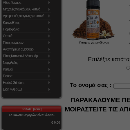
Άδεια Τσιγάρα
Μηχανές που κόβουν καπνό
Αρωματικές σταγόνες για καπνό
Καπνοθήκες
Πορτοφόλια
Οπτικά
Πίπες τσιγάρων
Πατήστε για μεγέθυνση
Αναπτήρες & αξεσουάρ
Πίπες Καπνού & Αξεσουάρ
Επιλέξτε κατάταξ
Ναργιλέδες
Καπνοί
Πούρα
Herb & Grinders
Το όνομά σας :
Είδη MARKET
ΠΑΡΑΚΑΛΟΥΜΕ ΠΕΙ
ΜΟΙΡΑΣΤΕΙΤΕ ΤΙΣ Α
Καλάθι [δείτε]
Το καλάθι αγορών είναι άδειο.
€ 0,00