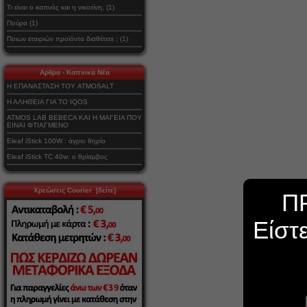
Τι είναι ο καπνός και η νικοτίνη; (1)
Πούρα (1)
Ποιων εταιριών προϊόντα διαθέτετε ; (1)
Αρθρα - Καπνικά Νέα
Η ΕΠΑΝΑΣΤΑΣΗ ΤΟΥ ATMOSALT
Η ΑΛΗΘΕΙΑ ΓΙΑ ΤΟ IQOS
ATMOS LAB BEBECA ΚΑΙ Η ΜΑΓΕΙΑ ΠΟΥ
ΕΙΝΑΙ ΦΤΙΑΓΜΕΝΟ
Eleaf iStick 100W : άγριο θηρίο
Eleaf iStick TC 40w: ο θρίαμβος
Χρεώσεις Courier [δείτε]
Π
Είστ