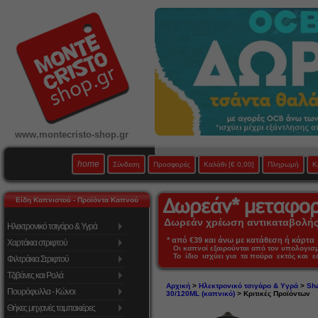
www.montecristo-shop.gr
home
Σύνδεση
Προσφορές
Καλάθι
[€ 0,00]
Πληρωμή
Κ
Είδη Καπνιστού - Προϊόντα Καπνού
Δωρεάν χρέωση αντικαταβολής 
Ηλεκτρονικό τσιγάρο & Υγρά
* από €39 και άνω με κατάθεση ή κάρτα 
Χαρτάκια στριφτού
Οι καπνοί εξαιρούνται από τον υπολογι
Το ίδιο ισχύει για τα πούρα εκτός και 
Φιλτράκια Στριφτού
Τζιβάνες και Ρολά
Αρχική
>
Ηλεκτρονικό τσιγάρο & Υγρά
>
Sha
Πουρόφυλλα - Κώνοι
30/120ML (καπνικό)
> Κριτικές Προϊόντων
Θήκες μηχανές ταμπακιέρες