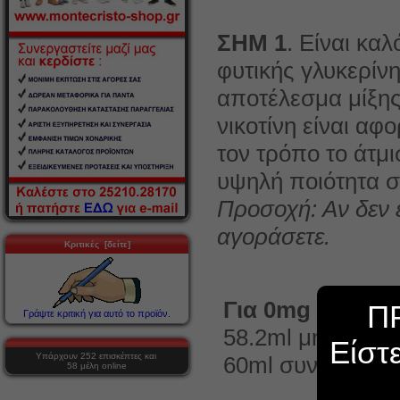
ΣΗΜ 1
. Είναι κα
φυτικής γλυκερίν
αποτέλεσμα μίξης
νικοτίνη είναι αφ
τον τρόπο το άτμι
υψηλή ποιότητα σ
Προσοχή: Αν δεν 
αγοράσετε.
Κριτικές [δείτε]
Για 0mg νικοτίν
Π
Γράψτε κριτική για αυτό το προϊόν.
58.2ml μηδενική
Είστ
Υπάρχουν 252 επισκέπτες και
60ml συνολικό υ
58 μέλη online