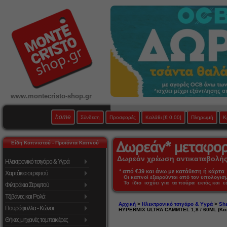
www.montecristo-shop.gr
home
Σύνδεση
Προσφορές
Καλάθι
[€ 0,00]
Πληρωμή
Κ
Είδη Καπνιστού - Προϊόντα Καπνού
Δωρεάν χρέωση αντικαταβολής 
Ηλεκτρονικό τσιγάρο & Υγρά
* από €39 και άνω με κατάθεση ή κάρτα 
Χαρτάκια στριφτού
Οι καπνοί εξαιρούνται από τον υπολογι
Το ίδιο ισχύει για τα πούρα εκτός και 
Φιλτράκια Στριφτού
Τζιβάνες και Ρολά
Αρχική
>
Ηλεκτρονικό τσιγάρο & Υγρά
>
Sha
Πουρόφυλλα - Κώνοι
HYPERMIX ULTRA CAMMTEL 1,8 / 60ML (Κα
Θήκες μηχανές ταμπακιέρες