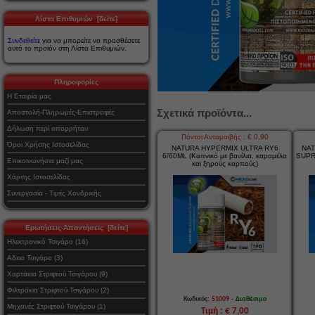
Λίστα Επιθυμιών [δείτε]
Συνδεθείτε
για να μπορείτε να προσθέσετε
αυτό το προϊόν στη Λίστα Επιθυμιών.
Πληροφορίες
Η Εταιρία μας
Σχετικά προϊόντα...
Αποστολή-Πληρωμές-Επιστροφές
Δήλωση περί απορρήτου
Πόντοι Ανταμοιβής : € 0,90
Όροι Χρήσης Ιστοσελίδας
NATURA HYPERMIX ULTRA RY6
NAT
6/60ML (Καπνικό με βανίλια, καραμέλα
SUPR
Επικοινωνήστε μαζί μας
και ξηρούς καρπούς)
Χάρτης Ιστοσελίδας
Συνεργασία - Τιμές Χονδρικής
Ερωτήσεις-Απαντήσεις [δείτε]
Ηλεκτρονικό Τσιγάρο (16)
Αδεια Τσιγάρα (3)
Χαρτάκια Στριφτού Τσιγάρου (9)
Φιλτράκια Στριφτού Τσιγάρου (2)
-
Κωδικός:
51009
Διαθέσιμο
Μηχανές Στριφτού Τσιγάρου (1)
Τιμή : € 7,00