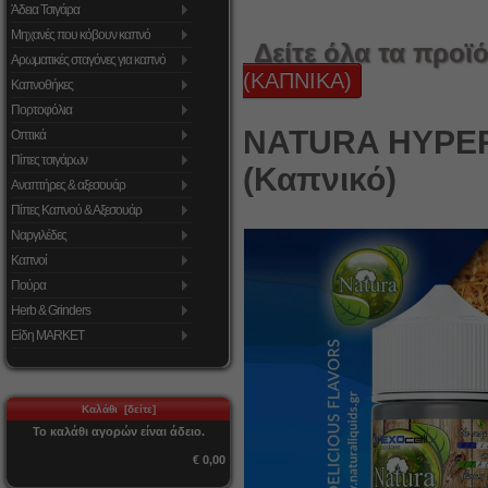
Άδεια Τσιγάρα
Μηχανές που κόβουν καπνό
Δείτε όλα τα προϊό
Αρωματικές σταγόνες για καπνό
(ΚΑΠΝΙΚΑ)
Καπνοθήκες
Πορτοφόλια
NATURA HYPER
Οπτικά
Πίπες τσιγάρων
(Καπνικό)
Αναπτήρες & αξεσουάρ
Πίπες Καπνού & Αξεσουάρ
Ναργιλέδες
Καπνοί
Πούρα
Herb & Grinders
Είδη MARKET
Καλάθι [δείτε]
Το καλάθι αγορών είναι άδειο.
€ 0,00