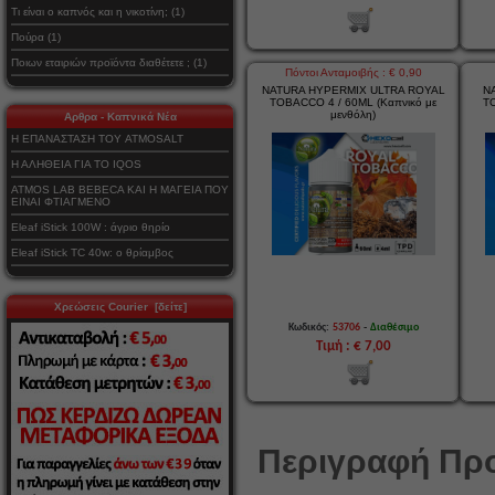
Τι είναι ο καπνός και η νικοτίνη; (1)
Πούρα (1)
Ποιων εταιριών προϊόντα διαθέτετε ; (1)
Πόντοι Ανταμοιβής : € 0,90
NATURA HYPERMIX ULTRA ROYAL
N
TOBACCO 4 / 60ML (Καπνικό με
T
μενθόλη)
Αρθρα - Καπνικά Νέα
Η ΕΠΑΝΑΣΤΑΣΗ ΤΟΥ ATMOSALT
Η ΑΛΗΘΕΙΑ ΓΙΑ ΤΟ IQOS
ATMOS LAB BEBECA ΚΑΙ Η ΜΑΓΕΙΑ ΠΟΥ
ΕΙΝΑΙ ΦΤΙΑΓΜΕΝΟ
Eleaf iStick 100W : άγριο θηρίο
Eleaf iStick TC 40w: ο θρίαμβος
Χρεώσεις Courier [δείτε]
-
Κωδικός:
53706
Διαθέσιμο
Τιμή : € 7,00
Περιγραφή Προ