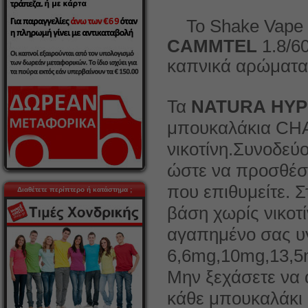
Το Shake Vape
CAMMTEL
1.8/
καπνικά αρώματα.
Τα
NATURA
HYP
μπουκαλάκια CHA
νικοτίνη.Συνοδεύ
ώστε να προσθέσετ
που επιθυμείτε. 
Διαθέτετε περίπτερο ή κατάστημα ;
βάση χωρίς νικοτί
αγαπημένο σας υγ
6,6mg,10mg,13,5
Μην ξεχάσετε να 
κάθε μπουκαλάκι