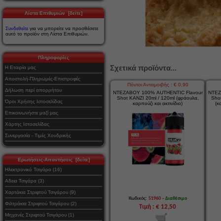
Λίστα Επιθυμιών [δείτε]
Συνδεθείτε
για να μπορείτε να προσθέσετε
αυτό το προϊόν στη Λίστα Επιθυμιών.
Πληροφορίες
Σχετικά προϊόντα...
Η Εταιρία μας
Αποστολή-Πληρωμές-Επιστροφές
Πόντοι Ανταμοιβής : € 0,90
Δήλωση περί απορρήτου
ΝΤΕΖΑΒΟΥ 100% AUTHENTIC Flavour
ΝΤΕΖ
Shot KANZI 20ml / 120ml (φράουλα,
Sho
Όροι Χρήσης Ιστοσελίδας
καρπούζι και ακτινίδιο)
(κ
Επικοινωνήστε μαζί μας
Χάρτης Ιστοσελίδας
Συνεργασία - Τιμές Χονδρικής
Ερωτήσεις-Απαντήσεις [δείτε]
Ηλεκτρονικό Τσιγάρο (16)
Αδεια Τσιγάρα (3)
Χαρτάκια Στριφτού Τσιγάρου (9)
-
Κωδικός:
51960
Διαθέσιμο
Φιλτράκια Στριφτού Τσιγάρου (2)
Τιμή : € 12,50
Μηχανές Στριφτού Τσιγάρου (1)