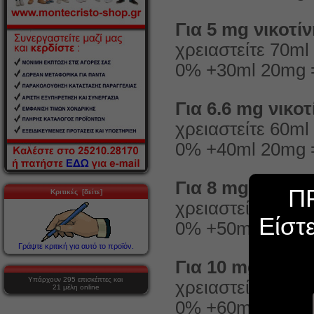
Για 5 mg νικοτί
χρειαστείτε 70m
0% +30ml 20mg =
Για 6.6 mg νικοτ
χρειαστείτε 60m
0% +40ml 20mg =
Για 8 mg νικοτί
Π
Κριτικές [δείτε]
χρειαστείτε 50m
Είστ
0% +50ml 20mg =
Γράψτε κριτική για αυτό το προϊόν.
Για 10 mg νικοτ
Υπάρχουν 295 επισκέπτες και
χρειαστείτε 40m
21 μέλη online
0% +60ml 20mg =