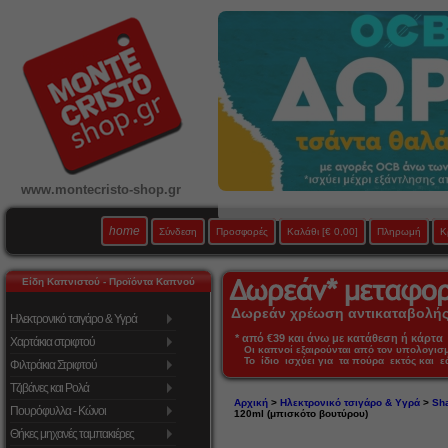
www.montecristo-shop.gr
home
Σύνδεση
Προσφορές
Καλάθι
[€ 0,00]
Πληρωμή
Κ
Είδη Καπνιστού - Προϊόντα Καπνού
Δωρεάν χρέωση αντικαταβολής 
Ηλεκτρονικό τσιγάρο & Υγρά
* από €39 και άνω με κατάθεση ή κάρτα 
Χαρτάκια στριφτού
Οι καπνοί εξαιρούνται από τον υπολογι
Το ίδιο ισχύει για τα πούρα εκτός και 
Φιλτράκια Στριφτού
Τζιβάνες και Ρολά
Αρχική
>
Ηλεκτρονικό τσιγάρο & Υγρά
>
Sha
Πουρόφυλλα - Κώνοι
120ml (μπισκότο βουτύρου)
Θήκες μηχανές ταμπακιέρες