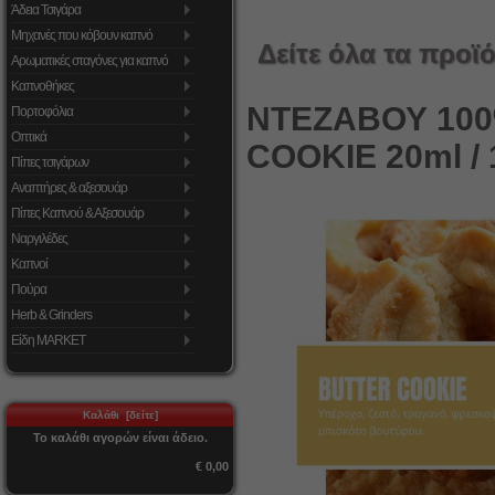
Άδεια Τσιγάρα
Μηχανές που κόβουν καπνό
Δείτε όλα τα προϊό
Αρωματικές σταγόνες για καπνό
Καπνοθήκες
ΝΤΕΖΑΒΟΥ 100
Πορτοφόλια
Οπτικά
COOKIE 20ml / 
Πίπες τσιγάρων
Αναπτήρες & αξεσουάρ
Πίπες Καπνού & Αξεσουάρ
Ναργιλέδες
Καπνοί
Πούρα
Herb & Grinders
Είδη MARKET
Καλάθι [δείτε]
Το καλάθι αγορών είναι άδειο.
€ 0,00