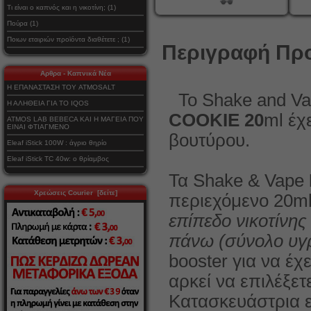
Τι είναι ο καπνός και η νικοτίνη; (1)
Πούρα (1)
Ποιων εταιριών προϊόντα διαθέτετε ; (1)
Περιγραφή Προ
Αρθρα - Καπνικά Νέα
Η ΕΠΑΝΑΣΤΑΣΗ ΤΟΥ ATMOSALT
Το Shake and V
Η ΑΛΗΘΕΙΑ ΓΙΑ ΤΟ IQOS
COOKIE 20
ml έχ
ATMOS LAB BEBECA ΚΑΙ Η ΜΑΓΕΙΑ ΠΟΥ
ΕΙΝΑΙ ΦΤΙΑΓΜΕΝΟ
βουτύρου.
Eleaf iStick 100W : άγριο θηρίο
Eleaf iStick TC 40w: ο θρίαμβος
Τα Shake & Vape
Χρεώσεις Courier [δείτε]
περιεχόμενο 20ml
επίπεδο νικοτίνης
πάνω (σύνολο υγ
booster για να έχ
αρκεί να επιλέξετ
Κατασκευάστρια ετ