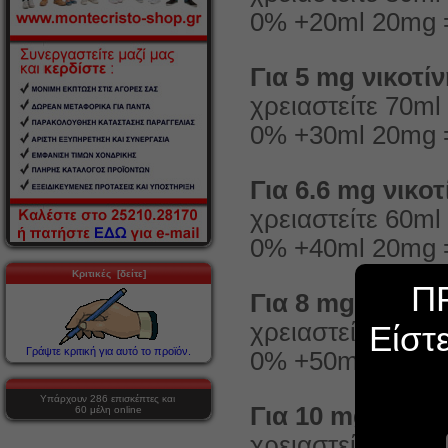
0% +20ml 20mg =
Για 5 mg νικοτί
χρειαστείτε 70m
0% +30ml 20mg =
Για 6.6 mg νικοτ
χρειαστείτε 60m
0% +40ml 20mg =
Κριτικές [δείτε]
Π
Για 8 mg νικοτί
χρειαστείτε 50m
Είστ
Γράψτε κριτική για αυτό το προϊόν.
0% +50ml 20mg =
Υπάρχουν 286 επισκέπτες και
Για 10 mg νικοτ
60 μέλη online
χρειαστείτε 40m