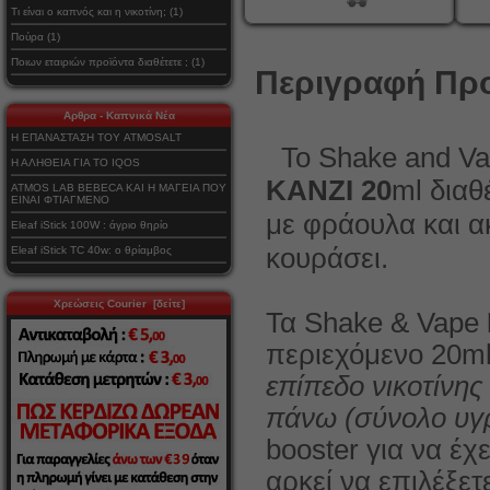
Τι είναι ο καπνός και η νικοτίνη; (1)
Πούρα (1)
Ποιων εταιριών προϊόντα διαθέτετε ; (1)
Περιγραφή Προ
Αρθρα - Καπνικά Νέα
Η ΕΠΑΝΑΣΤΑΣΗ ΤΟΥ ATMOSALT
Το Shake and V
Η ΑΛΗΘΕΙΑ ΓΙΑ ΤΟ IQOS
διαθ
KANZI 20
ml
ATMOS LAB BEBECA ΚΑΙ Η ΜΑΓΕΙΑ ΠΟΥ
ΕΙΝΑΙ ΦΤΙΑΓΜΕΝΟ
με φράουλα και α
Eleaf iStick 100W : άγριο θηρίο
κουράσει.
Eleaf iStick TC 40w: ο θρίαμβος
Χρεώσεις Courier [δείτε]
Τα Shake & Vape
περιεχόμενο 20ml
επίπεδο νικοτίνης
πάνω (σύνολο υγ
booster για να έχ
αρκεί να επιλέξετ