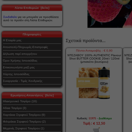
Λίστα Επιθυμιών [δείτε]
Συνδεθείτε
για να μπορείτε να προσθέσετε
αυτό το προϊόν στη Λίστα Επιθυμιών.
Πληροφορίες
Σχετικά προϊόντα...
Η Εταιρία μας
Αποστολή-Πληρωμές-Επιστροφές
Πόντοι Ανταμοιβής : € 0,90
Δήλωση περί απορρήτου
ΝΤΕΖΑΒΟΥ 100% AUTHENTIC Flavour
ΝΤΕΖ
Shot BUTTER COOKIE 20ml / 120ml
Sho
Όροι Χρήσης Ιστοσελίδας
(μπισκότο βουτύρου)
(κ
Επικοινωνήστε μαζί μας
Χάρτης Ιστοσελίδας
Συνεργασία - Τιμές Χονδρικής
Ερωτήσεις-Απαντήσεις [δείτε]
Ηλεκτρονικό Τσιγάρο (16)
Αδεια Τσιγάρα (3)
Χαρτάκια Στριφτού Τσιγάρου (9)
-
Κωδικός:
51975
Διαθέσιμο
Φιλτράκια Στριφτού Τσιγάρου (2)
Τιμή : € 12,50
Μηχανές Στριφτού Τσιγάρου (1)