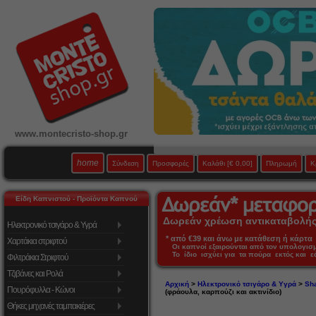
www.montecristo-shop.gr
home
Σύνδεση
Προσφορές
Καλάθι
[€ 0,00]
Πληρωμή
Κ
Είδη Καπνιστού - Προϊόντα Καπνού
Δωρεάν χρέωση αντικαταβολής 
Ηλεκτρονικό τσιγάρο & Υγρά
* από €39 και άνω με κατάθεση ή κάρτα 
Χαρτάκια στριφτού
Οι καπνοί εξαιρούνται από τον υπολογι
Το ίδιο ισχύει για τα πούρα εκτός και 
Φιλτράκια Στριφτού
Τζιβάνες και Ρολά
Αρχική
>
Ηλεκτρονικό τσιγάρο & Υγρά
>
Sha
Πουρόφυλλα - Κώνοι
(φράουλα, καρπούζι και ακτινίδιο)
Θήκες μηχανές ταμπακιέρες