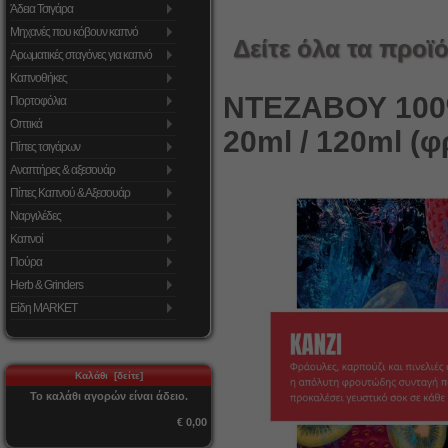
Άδεια Τσιγάρα
Μηχανές που κόβουν καπνό
Δείτε όλα τα προϊό
Αρωματικές σταγόνες για καπνό
Καπνοθήκες
ΝΤΕΖΑΒΟΥ 100%
Πορτοφόλια
Οπτικά
20ml / 120ml (φ
Πίπες τσιγάρων
Αναπτήρες & αξεσουάρ
Πίπες Καπνού & Αξεσουάρ
Ναργιλέδες
Καπνοί
Πούρα
Herb & Grinders
Είδη MARKET
Καλάθι [δείτε]
Το καλάθι αγορών είναι άδειο.
€ 0,00