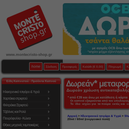
www.montecristo-shop.gr
home
Σύνδεση
Προσφορές
Καλάθι
[€ 0,00]
Πληρωμή
Κ
Είδη Καπνιστού - Προϊόντα Καπνού
Δωρεάν χρέωση αντικαταβολής 
Ηλεκτρονικό τσιγάρο & Υγρά
* από €39 και άνω με κατάθεση ή κάρτα 
Χαρτάκια στριφτού
Οι καπνοί εξαιρούνται από τον υπολογι
Το ίδιο ισχύει για τα πούρα εκτός και 
Φιλτράκια Στριφτού
Τζιβάνες και Ρολά
Αρχική
>
Ηλεκτρονικό τσιγάρο & Υγρά
>
Sha
Πουρόφυλλα - Κώνοι
20ml / 60ml (ενεργειακό ποτό)
Θήκες μηχανές ταμπακιέρες