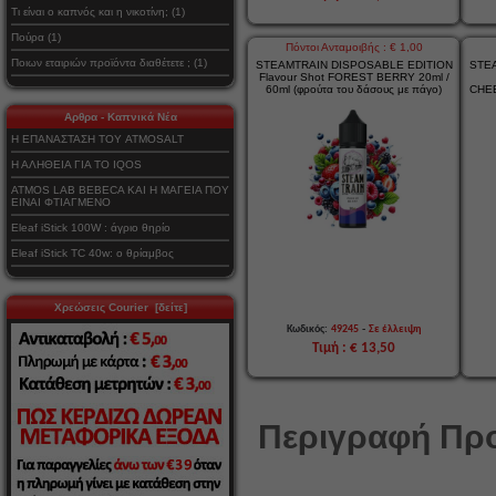
Τι είναι ο καπνός και η νικοτίνη; (1)
Πούρα (1)
Πόντοι Ανταμοιβής : € 1,00
Ποιων εταιριών προϊόντα διαθέτετε ; (1)
STEAMTRAIN DISPOSABLE EDITION
STE
Flavour Shot FOREST BERRY 20ml /
60ml (φρούτα του δάσους με πάγο)
CHEE
Αρθρα - Καπνικά Νέα
Η ΕΠΑΝΑΣΤΑΣΗ ΤΟΥ ATMOSALT
Η ΑΛΗΘΕΙΑ ΓΙΑ ΤΟ IQOS
ATMOS LAB BEBECA ΚΑΙ Η ΜΑΓΕΙΑ ΠΟΥ
ΕΙΝΑΙ ΦΤΙΑΓΜΕΝΟ
Eleaf iStick 100W : άγριο θηρίο
Eleaf iStick TC 40w: ο θρίαμβος
Χρεώσεις Courier [δείτε]
-
Κωδικός:
49245
Σε έλλειψη
Τιμή : € 13,50
Περιγραφή Προ