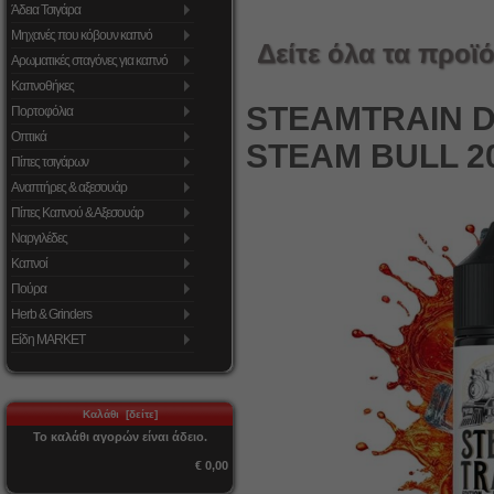
Άδεια Τσιγάρα
Μηχανές που κόβουν καπνό
Δείτε όλα τα προϊό
Αρωματικές σταγόνες για καπνό
Καπνοθήκες
STEAMTRAIN DI
Πορτοφόλια
Οπτικά
STEAM BULL 20m
Πίπες τσιγάρων
Αναπτήρες & αξεσουάρ
Πίπες Καπνού & Αξεσουάρ
Ναργιλέδες
Καπνοί
Πούρα
Herb & Grinders
Είδη MARKET
Καλάθι [δείτε]
Το καλάθι αγορών είναι άδειο.
€ 0,00