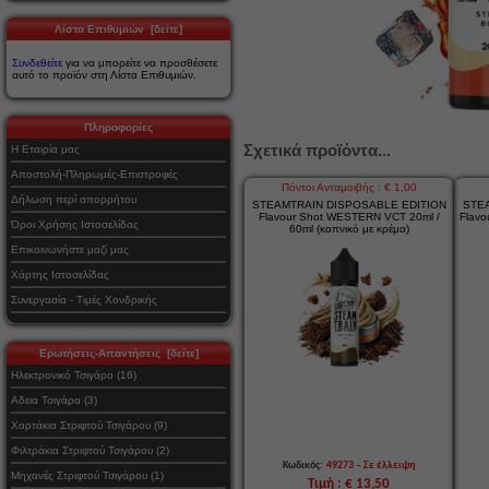
Λίστα Επιθυμιών [δείτε]
Συνδεθείτε
για να μπορείτε να προσθέσετε
αυτό το προϊόν στη Λίστα Επιθυμιών.
Πληροφορίες
Σχετικά προϊόντα...
Η Εταιρία μας
Αποστολή-Πληρωμές-Επιστροφές
Πόντοι Ανταμοιβής : € 1,00
Δήλωση περί απορρήτου
STEAMTRAIN DISPOSABLE EDITION
STE
Flavour Shot WESTERN VCT 20ml /
Flavo
Όροι Χρήσης Ιστοσελίδας
60ml (καπνικό με κρέμα)
Επικοινωνήστε μαζί μας
Χάρτης Ιστοσελίδας
Συνεργασία - Τιμές Χονδρικής
Ερωτήσεις-Απαντήσεις [δείτε]
Ηλεκτρονικό Τσιγάρο (16)
Αδεια Τσιγάρα (3)
Χαρτάκια Στριφτού Τσιγάρου (9)
Φιλτράκια Στριφτού Τσιγάρου (2)
-
Κωδικός:
49273
Σε έλλειψη
Μηχανές Στριφτού Τσιγάρου (1)
Τιμή : € 13,50