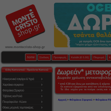
www.montecristo-shop.gr
home
Σύνδεση
Προσφορές
Καλάθι
[€ 0,00]
Πληρωμή
Κ
Είδη Καπνιστού - Προϊόντα Καπνού
Δωρεάν χρέωση αντικαταβολής 
Ηλεκτρονικό τσιγάρο & Υγρά
* από €39 και άνω με κατάθεση ή κάρτα 
Χαρτάκια στριφτού
Οι καπνοί εξαιρούνται από τον υπολογι
Το ίδιο ισχύει για τα πούρα εκτός και 
Φιλτράκια Στριφτού
Τζιβάνες και Ρολά
Αρχική
>
Φιλτράκια Στριφτού
>
Φιλτράκια Fil
Πουρόφυλλα - Κώνοι
Θήκες μηχανές ταμπακιέρες