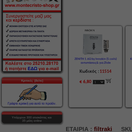
ZENITH 1.6Ω by Innokin (5 coils)
Κ
αντιστάσεις& για Zlide
Κωδικός :
11514
Κριτικές [δείτε]
€ 6,80
Γράψτε κριτική για αυτό το προϊόν.
Υπάρχουν 300 επισκέπτες και
35 μέλη online
ΕΤΑΙΡΙΑ :
filtraki
SKU