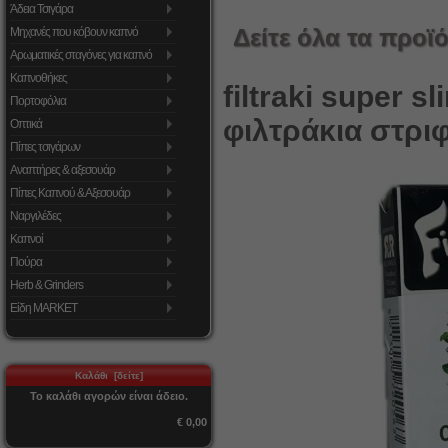
Άδεια Τσιγάρα
Δείτε όλα τα προϊό
Μηχανές που κόβουν καπνό
Αρωματικές σταγόνες για καπνό
Καπνοθήκες
filtraki super
Πορτοφόλια
φιλτράκια στρι
Οπτικά
Πίπες τσιγάρων
Αναπτήρες & αξεσουάρ
Πίπες Καπνού & Αξεσουάρ
Ναργιλέδες
Καπνοί
Πούρα
Herb & Grinders
Είδη MARKET
Καλάθι [δείτε]
Το καλάθι αγορών είναι άδειο.
€ 0,00