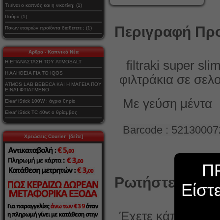
Τι είναι ο καπνός και η νικοτίνη; (1)
Πούρα (1)
Περιγραφή Προ
Ποιων εταιριών προϊόντα διαθέτετε ; (1)
Αρθρα - Καπνικά Νέα
filtraki super 
Η ΕΠΑΝΑΣΤΑΣΗ ΤΟΥ ATMOSALT
Η ΑΛΗΘΕΙΑ ΓΙΑ ΤΟ IQOS
φιλτράκια σε σελ
ATMOS LAB BEBECA ΚΑΙ Η ΜΑΓΕΙΑ ΠΟΥ
ΕΙΝΑΙ ΦΤΙΑΓΜΕΝΟ
Με γεύση μέντα
Eleaf iStick 100W : άγριο θηρίο
Eleaf iStick TC 40w: ο θρίαμβος
Barcode : 5213000
Χρεώσεις Courier [δείτε]
Π
Ρωτήστε κάτι γ
Είστ
Έχετε κάποια ερώ