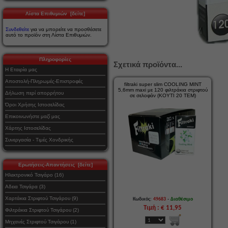
Λίστα Επιθυμιών [δείτε]
Συνδεθείτε
για να μπορείτε να προσθέσετε
αυτό το προϊόν στη Λίστα Επιθυμιών.
Πληροφορίες
Σχετικά προϊόντα...
Η Εταιρία μας
Αποστολή-Πληρωμές-Επιστροφές
filtraki super slim COOLING MINT
5,6mm maxi με 120 φιλτράκια στριφτού
Δήλωση περί απορρήτου
σε σελοφάν (ΚΟΥΤΙ 20 ΤΕΜ)
Όροι Χρήσης Ιστοσελίδας
Επικοινωνήστε μαζί μας
Χάρτης Ιστοσελίδας
Συνεργασία - Τιμές Χονδρικής
Ερωτήσεις-Απαντήσεις [δείτε]
Ηλεκτρονικό Τσιγάρο (16)
Αδεια Τσιγάρα (3)
Χαρτάκια Στριφτού Τσιγάρου (9)
-
Κωδικός:
49683
Διαθέσιμο
Τιμή : € 11,95
Φιλτράκια Στριφτού Τσιγάρου (2)
Μηχανές Στριφτού Τσιγάρου (1)