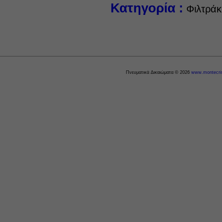
Κατηγορία :
Φιλτράκι
Πνευματικά Δικαιώματα © 2026
www.montecris