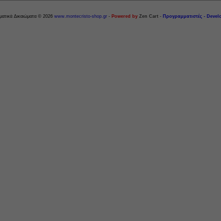
ματικά Δικαιώματα © 2026
www.montecristo-shop.gr
-
Powered by
Zen Cart
-
Προγραμματιστές - Devel