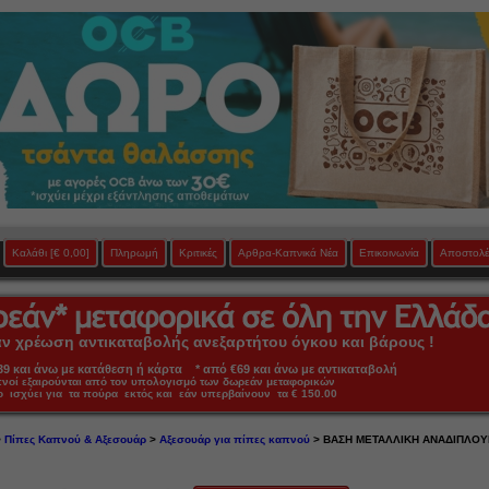
Καλάθι
[€ 0,00]
Πληρωμή
Κριτικές
Αρθρα-Καπνικά Νέα
Επικοινωνία
Αποστολέ
 χρέωση αντικαταβολής ανεξαρτήτου όγκου και βάρους !
 και άνω με κατάθεση ή κάρτα * από €69 και άνω με αντικαταβολή
πνοί εξαιρούνται από τον υπολογισμό των δωρεάν μεταφορικών
ο ισχύει για τα πούρα εκτός και εάν υπερβαίνουν τα € 150.00
>
Πίπες Καπνού & Αξεσουάρ
>
Αξεσουάρ για πίπες καπνού
> ΒΑΣΗ ΜΕΤΑΛΛΙΚΗ ΑΝΑΔΙΠΛΟΥΜ