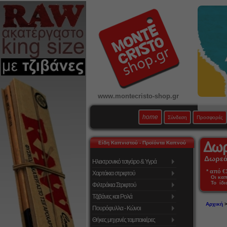
www.montecristo-shop.gr
home
Σύνδεση
Προσφορές
Είδη Καπνιστού - Προϊόντα Καπνού
Δωρεάν
Ηλεκτρονικό τσιγάρο & Υγρά
* από €39
Χαρτάκια στριφτού
Οι κα
Το ίδι
Φιλτράκια Στριφτού
Τζιβάνες και Ρολά
Αρχική
Πουρόφυλλα - Κώνοι
Θήκες μηχανές ταμπακιέρες