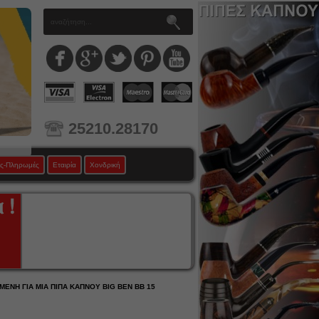
25210.28170
ς-Πληρωμές
Εταιρία
Χονδρική
ΕΝΗ ΓΙΑ ΜΙΑ ΠΙΠΑ ΚΑΠΝΟΥ BIG BEN BB 15