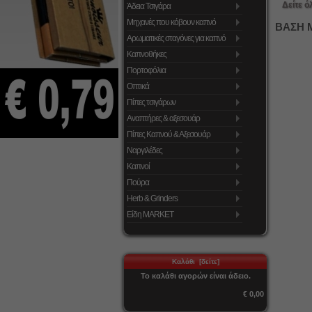
Δείτε ό
Άδεια Τσιγάρα
Μηχανές που κόβουν καπνό
ΒΑΣΗ 
Αρωματικές σταγόνες για καπνό
Καπνοθήκες
Πορτοφόλια
Οπτικά
Πίπες τσιγάρων
Αναπτήρες & αξεσουάρ
Πίπες Καπνού & Αξεσουάρ
Ναργιλέδες
Καπνοί
Πούρα
Herb & Grinders
Είδη MARKET
Καλάθι [δείτε]
Το καλάθι αγορών είναι άδειο.
€ 0,00