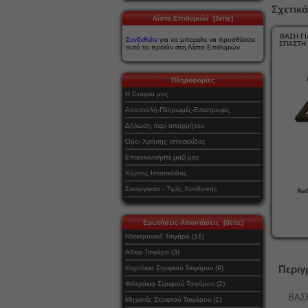
Σχετικά
Λίστα Επιθυμιών [δείτε]
ΒΑΣΗ ΓΙ
Συνδεθείτε
για να μπορείτε να προσθέσετε
ΣΠΑΣΤΗ 
αυτό το προϊόν στη Λίστα Επιθυμιών.
Πληροφορίες
Η Εταιρία μας
Αποστολή-Πληρωμές-Επιστροφές
Δήλωση περί απορρήτου
Όροι Χρήσης Ιστοσελίδας
Επικοινωνήστε μαζί μας
Χάρτης Ιστοσελίδας
Συνεργασία - Τιμές Χονδρικής
Κωδ
Ερωτήσεις-Απαντήσεις [δείτε]
Ηλεκτρονικό Τσιγάρο (16)
Αδεια Τσιγάρα (3)
Περιγ
Χαρτάκια Στριφτού Τσιγάρου (9)
Φιλτράκια Στριφτού Τσιγάρου (2)
ΒΑΣΗ
Μηχανές Στριφτού Τσιγάρου (1)