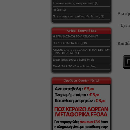
Τι είναι ο καπνός και η νικοτίνη; (1)
Πούρα (1)
Ρωτήσ
Ποιων εταιριών προϊόντα διαθέτετε ; (1)
Έχετε
Αρθρα - Καπνικά Νέα
Η ΕΠΑΝΑΣΤΑΣΗ ΤΟΥ ATMOSALT
Διαβά
Η ΑΛΗΘΕΙΑ ΓΙΑ ΤΟ IQOS
ATMOS LAB BEBECA ΚΑΙ Η ΜΑΓΕΙΑ ΠΟΥ
ΕΙΝΑΙ ΦΤΙΑΓΜΕΝΟ
Eleaf iStick 100W : άγριο θηρίο
Eleaf iStick TC 40w: ο θρίαμβος
Χρεώσεις Courier [δείτε]