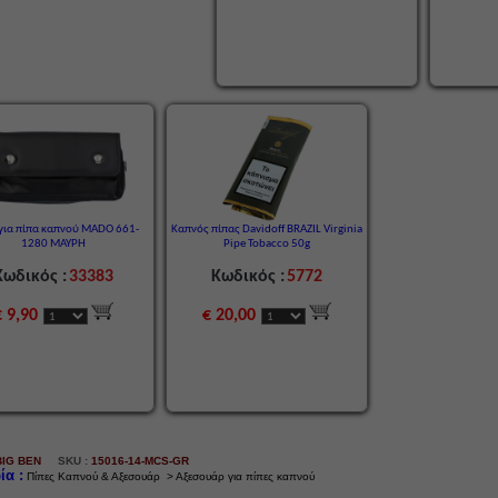
για πίπα καπνού MADO 661-
Καπνός πίπας Davidoff BRAZIL Virginia
1280 ΜΑΥΡΗ
Pipe Tobacco 50g
Κωδικός :
33383
Κωδικός :
5772
€ 9,90
€ 20,00
BIG BEN
SKU :
15016-14-MCS-GR
ία :
Πίπες Καπνού & Αξεσουάρ > Αξεσουάρ για πίπες καπνού