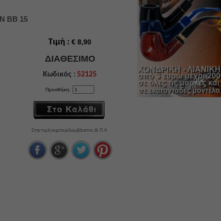
N BB 15
Τιμή :
€ 8,90
ΔΙΑΘΕΣΙΜΟ
Κωδικός :
52125
Προσθήκη:
Στην τιμή συμπεριλαμβάνεται Φ.Π.Α