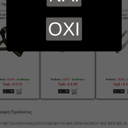
 προϊόντα...
Α ΠΙΠΑ ΚΑΠΝΟΥ ΠΛΑΣΤΙΚΗ
ΣΤΑΝΤ ΓΙΑ ΠΙΠΑ ΚΑΠΝΟΥ ΜΕΤΑΛΛΙΚΗ
ΒΑΣΗ ΑΚΡΥΛΙΚΗ ΓΙ
ΜΑΥΡΗ Ή ΚΑΦΕ BIG BEN -
ΣΠΑΣΤΗ ROYAL CROWN BB 2812
ΚΑΠΝΟΥ BIG BE
ΟΧΙ
HD13631
-
-
-
ικός:
52114
Διαθέσιμο
Κωδικός:
52117
Διαθέσιμο
Κωδικός:
52122
Τιμή : € 0,75
Τιμή : € 6,90
Τιμή : € 
ραφή Προϊόντος :
 ΜΕΤΑΛΛΙΚΗ ΑΝΑΔΙΠΛΟΥΜΕΝΗ ΓΙΑ ΜΙΑ ΠΙΠΑ ΚΑΠΝΟΥ BIG BEN BB 15