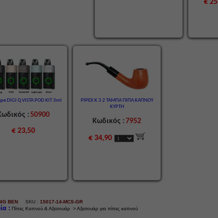
€ 25
pe DIGI Q VISTA POD KIT 3ml
PIPEX K 3 2 ΤΑΜΠΑ ΠΙΠΑ ΚΑΠΝΟΥ
ΚΥΡΤΗ
Κωδικός :
50900
Κωδικός :
7952
€ 23,50
€ 34,90
BIG BEN
SKU :
15017-14-MCS-GR
ία :
Πίπες Καπνού & Αξεσουάρ > Αξεσουάρ για πίπες καπνού