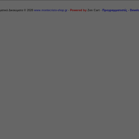
ματικά Δικαιώματα © 2026
www.montecristo-shop.gr
-
Powered by
Zen Cart
-
Προγραμματιστές - Devel