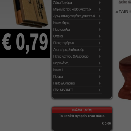
Δείτε ό
Άδεια Τσιγάρα
Μηχανές που κόβουν καπνό
ΞΥΛΙΝΗ
Αρωματικές σταγόνες για καπνό
Καπνοθήκες
Πορτοφόλια
Οπτικά
Πίπες τσιγάρων
Αναπτήρες & αξεσουάρ
Πίπες Καπνού & Αξεσουάρ
Ναργιλέδες
Καπνοί
Πούρα
Herb & Grinders
Είδη MARKET
Καλάθι [δείτε]
Το καλάθι αγορών είναι άδειο.
€ 0,00