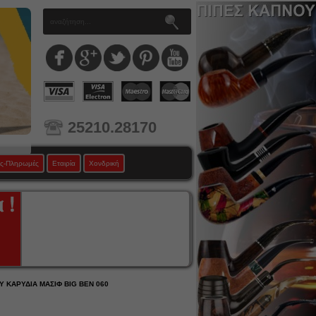
25210.28170
ς-Πληρωμές
Εταιρία
Χονδρική
Υ ΚΑΡΥΔΙΑ ΜΑΣΙΦ BIG BEN 060