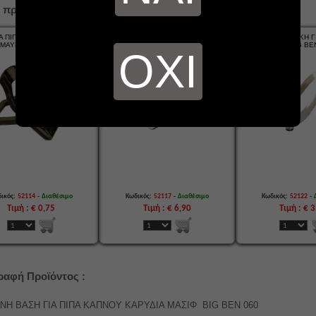
 προϊόντα...
Α ΠΙΠΑ ΚΑΠΝΟΥ ΠΛΑΣΤΙΚΗ
ΣΤΑΝΤ ΓΙΑ ΠΙΠΑ ΚΑΠΝΟΥ ΜΕΤΑΛΛΙΚΗ
ΒΑΣΗ ΑΚΡΥΛΙΚΗ ΓΙ
ΜΑΥΡΗ Ή ΚΑΦΕ BIG BEN -
ΣΠΑΣΤΗ ROYAL CROWN BB 2812
ΚΑΠΝΟΥ BIG BE
ΟΧΙ
HD13631
-
-
-
ικός:
52114
Διαθέσιμο
Κωδικός:
52117
Διαθέσιμο
Κωδικός:
52122
Τιμή : € 0,75
Τιμή : € 6,90
Τιμή : € 
ραφή Προϊόντος :
ΝΗ ΒΑΣΗ ΓΙΑ ΠΙΠΑ ΚΑΠΝΟΥ ΚΑΡΥΔΙΑ ΜΑΣΙΦ BIG BEN 060