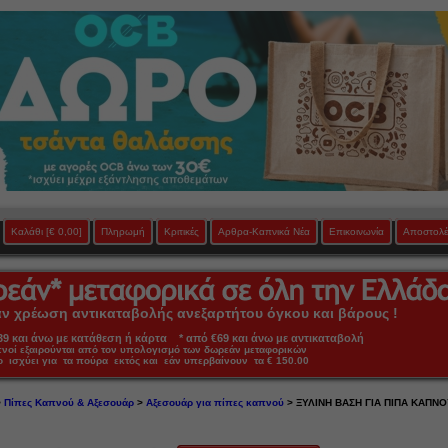
Καλάθι
[€ 0,00]
Πληρωμή
Κριτικές
Αρθρα-Καπνικά Νέα
Επικοινωνία
Αποστολέ
 χρέωση αντικαταβολής ανεξαρτήτου όγκου και βάρους !
 και άνω με κατάθεση ή κάρτα * από €69 και άνω με αντικαταβολή
πνοί εξαιρούνται από τον υπολογισμό των δωρεάν μεταφορικών
ο ισχύει για τα πούρα εκτός και εάν υπερβαίνουν τα € 150.00
>
Πίπες Καπνού & Αξεσουάρ
>
Αξεσουάρ για πίπες καπνού
> ΞΥΛΙΝΗ ΒΑΣΗ ΓΙΑ ΠΙΠΑ ΚΑΠΝΟ