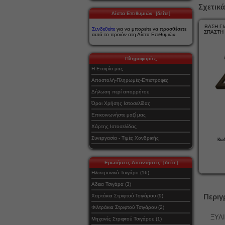
Σχετικά
Λίστα Επιθυμιών [δείτε]
ΒΑΣΗ ΓΙ
Συνδεθείτε
για να μπορείτε να προσθέσετε
ΣΠΑΣΤΗ 
αυτό το προϊόν στη Λίστα Επιθυμιών.
Πληροφορίες
Η Εταιρία μας
Αποστολή-Πληρωμές-Επιστροφές
Δήλωση περί απορρήτου
Όροι Χρήσης Ιστοσελίδας
Επικοινωνήστε μαζί μας
Χάρτης Ιστοσελίδας
Συνεργασία - Τιμές Χονδρικής
Κωδ
Ερωτήσεις-Απαντήσεις [δείτε]
Ηλεκτρονικό Τσιγάρο (16)
Αδεια Τσιγάρα (3)
Περιγ
Χαρτάκια Στριφτού Τσιγάρου (9)
Φιλτράκια Στριφτού Τσιγάρου (2)
ΞΥΛΙ
Μηχανές Στριφτού Τσιγάρου (1)