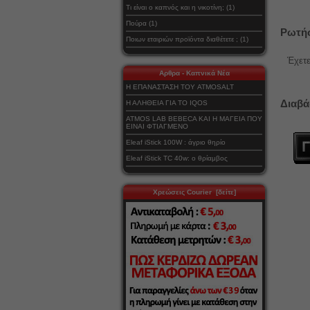
Τι είναι ο καπνός και η νικοτίνη; (1)
Πούρα (1)
Ρωτήσ
Ποιων εταιριών προϊόντα διαθέτετε ; (1)
Έχετε
Αρθρα - Καπνικά Νέα
Η ΕΠΑΝΑΣΤΑΣΗ ΤΟΥ ATMOSALT
Διαβά
Η ΑΛΗΘΕΙΑ ΓΙΑ ΤΟ IQOS
ATMOS LAB BEBECA ΚΑΙ Η ΜΑΓΕΙΑ ΠΟΥ
ΕΙΝΑΙ ΦΤΙΑΓΜΕΝΟ
Eleaf iStick 100W : άγριο θηρίο
Eleaf iStick TC 40w: ο θρίαμβος
Χρεώσεις Courier [δείτε]