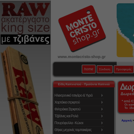
www.montecristo-shop.gr
home
Σύνδεση
Προσφορές
Είδη Καπνιστού - Προϊόντα Καπνού
Δωρεάν
Ηλεκτρονικό τσιγάρο & Υγρά
* από €39
Χαρτάκια στριφτού
Οι κα
Το ίδι
Φιλτράκια Στριφτού
Τζιβάνες και Ρολά
Αρχική
Πουρόφυλλα - Κώνοι
Θήκες μηχανές ταμπακιέρες