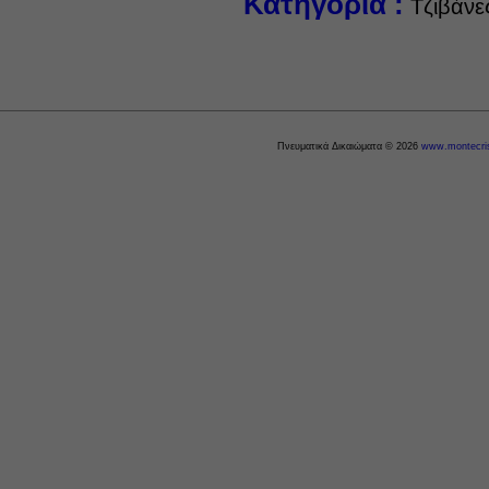
Κατηγορία :
Τζιβάνε
Πνευματικά Δικαιώματα © 2026
www.montecris