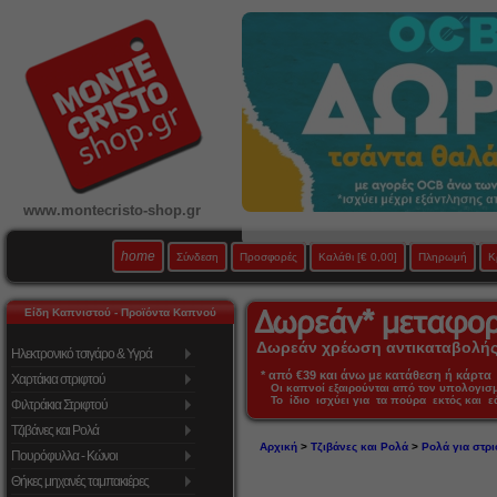
www.montecristo-shop.gr
home
Σύνδεση
Προσφορές
Καλάθι
[€ 0,00]
Πληρωμή
Κ
Είδη Καπνιστού - Προϊόντα Καπνού
Δωρεάν χρέωση αντικαταβολής 
Ηλεκτρονικό τσιγάρο & Υγρά
* από €39 και άνω με κατάθεση ή κάρτα 
Χαρτάκια στριφτού
Οι καπνοί εξαιρούνται από τον υπολογι
Το ίδιο ισχύει για τα πούρα εκτός και 
Φιλτράκια Στριφτού
Τζιβάνες και Ρολά
Αρχική
>
Τζιβάνες και Ρολά
>
Ρολά για στρι
Πουρόφυλλα - Κώνοι
Θήκες μηχανές ταμπακιέρες