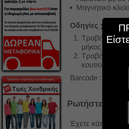
Μαγνητικό κλεί
Οδηγίες χρήσης
Π
Είστ
Τραβήξτε προσ
μήκος του τσι
Τραβήξτε απαλά
κουτιού
Barcode :
716165
Διαθέτετε περίπτερο ή κατάστημα ;
Ρωτήστε κάτι γ
Έχετε κάποια ερώ