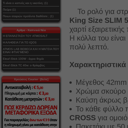
Τι είναι ο καπνός και η νικοτίνη; (1)
Το ρολό για στ
Πούρα (1)
Ποιων εταιριών προϊόντα διαθέτετε ; (1)
King Size SLIM 
χαρτί εξαιρετικής
Αρθρα - Καπνικά Νέα
Η κόλλα του είναι
Η ΕΠΑΝΑΣΤΑΣΗ ΤΟΥ ATMOSALT
Η ΑΛΗΘΕΙΑ ΓΙΑ ΤΟ IQOS
πολύ λεπτό.
ATMOS LAB BEBECA ΚΑΙ Η ΜΑΓΕΙΑ ΠΟΥ
ΕΙΝΑΙ ΦΤΙΑΓΜΕΝΟ
Eleaf iStick 100W : άγριο θηρίο
Χαρακτηριστικά
Eleaf iStick TC 40w: ο θρίαμβος
Χρεώσεις Courier [δείτε]
Μέγεθος 42mm 
Χρώμα σκούρο
Καύση άκρως β
Το κάθε φύλλο 
CROSS
για ομοι
Πακετάκι με 50 