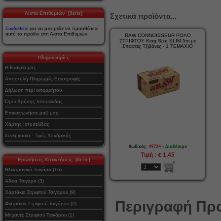
Λίστα Επιθυμιών [δείτε]
Σχετικά προϊόντα...
Συνδεθείτε
για να μπορείτε να προσθέσετε
αυτό το προϊόν στη Λίστα Επιθυμιών.
RAW CONNOISSEUR ΡΟΛΟ
ΣΤΡΙΦΤΟΥ King Size SLIM 5m με
Σπαστές Τζιβάνες - 1 ΤΕΜΑΧΙΟ
Πληροφορίες
Η Εταιρία μας
Αποστολή-Πληρωμές-Επιστροφές
Δήλωση περί απορρήτου
Όροι Χρήσης Ιστοσελίδας
Επικοινωνήστε μαζί μας
Χάρτης Ιστοσελίδας
Συνεργασία - Τιμές Χονδρικής
-
Κωδικός:
49724
Διαθέσιμο
Τιμή : € 1,45
Ερωτήσεις-Απαντήσεις [δείτε]
Ηλεκτρονικό Τσιγάρο (16)
Αδεια Τσιγάρα (3)
Χαρτάκια Στριφτού Τσιγάρου (9)
Περιγραφή Προ
Φιλτράκια Στριφτού Τσιγάρου (2)
Μηχανές Στριφτού Τσιγάρου (1)