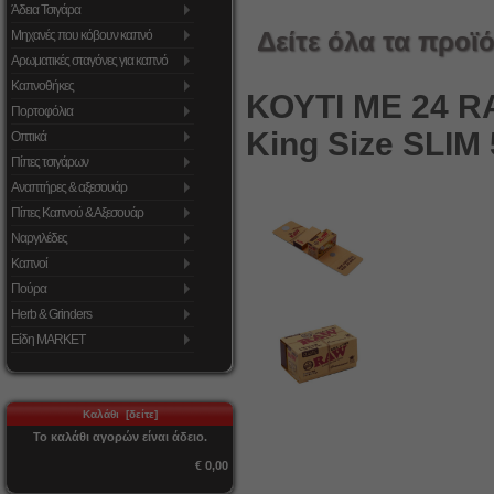
Άδεια Τσιγάρα
Δείτε όλα τα προϊό
Μηχανές που κόβουν καπνό
Αρωματικές σταγόνες για καπνό
Καπνοθήκες
ΚΟΥΤΙ ΜΕ 24 
Πορτοφόλια
King Size SLIM
Οπτικά
Πίπες τσιγάρων
Αναπτήρες & αξεσουάρ
Πίπες Καπνού & Αξεσουάρ
Ναργιλέδες
Καπνοί
Πούρα
Herb & Grinders
Είδη MARKET
Καλάθι [δείτε]
Το καλάθι αγορών είναι άδειο.
€ 0,00