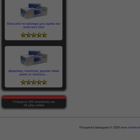
Είναι από τα καλύτερα μου αρέσει πιο
πολύ από όλα!
εξαιρετικης ποιοτητας χαρτακι τελεια
γευση το συστηνω...
Υπάρχουν 250 επισκέπτες και
18 μέλη online
Πνευματικά Δικαιώματα © 2026
www.montecris