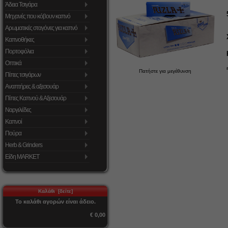
Άδεια Τσιγάρα
Μηχανές που κόβουν καπνό
Αρωματικές σταγόνες για καπνό
Καπνοθήκες
Πορτοφόλια
Οπτικά
Πατήστε για μεγέθυνση
Πίπες τσιγάρων
Αναπτήρες & αξεσουάρ
Πίπες Καπνού & Αξεσουάρ
Ναργιλέδες
Καπνοί
Πούρα
Herb & Grinders
Είδη MARKET
Καλάθι [δείτε]
Το καλάθι αγορών είναι άδειο.
€ 0,00