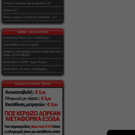
Τι είναι ο καπνός και η νικοτίνη; (1)
Πούρα (1)
Ποιων εταιριών προϊόντα διαθέτετε ; (1)
Αρθρα - Καπνικά Νέα
Η ΕΠΑΝΑΣΤΑΣΗ ΤΟΥ ATMOSALT
Η ΑΛΗΘΕΙΑ ΓΙΑ ΤΟ IQOS
ATMOS LAB BEBECA ΚΑΙ Η ΜΑΓΕΙΑ ΠΟΥ
ΕΙΝΑΙ ΦΤΙΑΓΜΕΝΟ
Eleaf iStick 100W : άγριο θηρίο
Eleaf iStick TC 40w: ο θρίαμβος
Χρεώσεις Courier [δείτε]