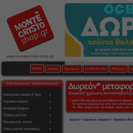
www.montecristo-shop.gr
home
Σύνδεση
Προσφορές
Καλάθι
[€ 0,00]
Πληρωμή
Κ
Είδη Καπνιστού - Προϊόντα Καπνού
Δωρεάν χρέωση αντικαταβολής 
Ηλεκτρονικό τσιγάρο & Υγρά
* από €39 και άνω με κατάθεση ή κάρτα 
Χαρτάκια στριφτού
Οι καπνοί εξαιρούνται από τον υπολογι
Το ίδιο ισχύει για τα πούρα εκτός και 
Φιλτράκια Στριφτού
Τζιβάνες και Ρολά
Αρχική
>
Χαρτάκια στριφτού
>
Χαρτάκια Rizl
Πουρόφυλλα - Κώνοι
Θήκες μηχανές ταμπακιέρες