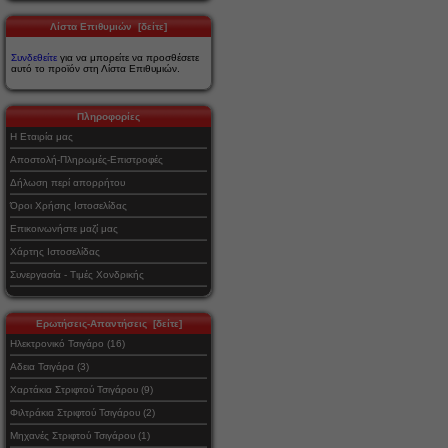
Λίστα Επιθυμιών [δείτε]
Συνδεθείτε
για να μπορείτε να προσθέσετε
αυτό το προϊόν στη Λίστα Επιθυμιών.
Πληροφορίες
Η Εταιρία μας
Αποστολή-Πληρωμές-Επιστροφές
Δήλωση περί απορρήτου
Όροι Χρήσης Ιστοσελίδας
Επικοινωνήστε μαζί μας
Χάρτης Ιστοσελίδας
Συνεργασία - Τιμές Χονδρικής
Ερωτήσεις-Απαντήσεις [δείτε]
Ηλεκτρονικό Τσιγάρο (16)
Αδεια Τσιγάρα (3)
Χαρτάκια Στριφτού Τσιγάρου (9)
Φιλτράκια Στριφτού Τσιγάρου (2)
Μηχανές Στριφτού Τσιγάρου (1)