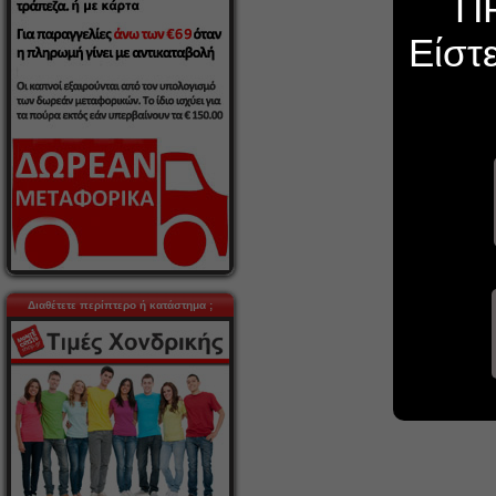
Π
Είστ
Διαθέτετε περίπτερο ή κατάστημα ;