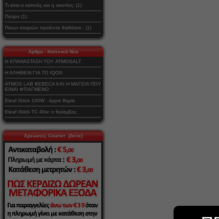
Τι είναι ο καπνός και η νικοτίνη; (1)
Πούρα (1)
Ποιων εταιριών προϊόντα διαθέτετε ; (1)
Αρθρα - Καπνικά Νέα
Η ΕΠΑΝΑΣΤΑΣΗ ΤΟΥ ATMOSALT
Η ΑΛΗΘΕΙΑ ΓΙΑ ΤΟ IQOS
ATMOS LAB BEBECA ΚΑΙ Η ΜΑΓΕΙΑ ΠΟΥ
ΕΙΝΑΙ ΦΤΙΑΓΜΕΝΟ
Eleaf iStick 100W : άγριο θηρίο
Eleaf iStick TC 40w: ο θρίαμβος
Χρεώσεις Courier [δείτε]