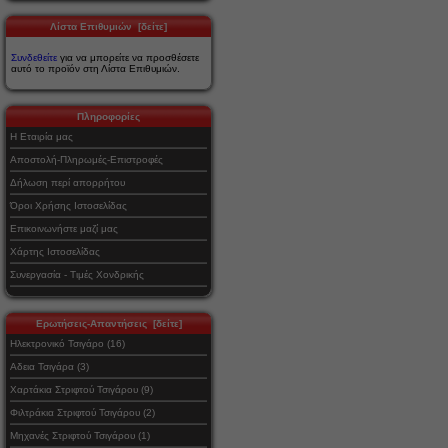
Λίστα Επιθυμιών [δείτε]
Συνδεθείτε
για να μπορείτε να προσθέσετε
αυτό το προϊόν στη Λίστα Επιθυμιών.
Πληροφορίες
Η Εταιρία μας
Αποστολή-Πληρωμές-Επιστροφές
Δήλωση περί απορρήτου
Όροι Χρήσης Ιστοσελίδας
Επικοινωνήστε μαζί μας
Χάρτης Ιστοσελίδας
Συνεργασία - Τιμές Χονδρικής
Ερωτήσεις-Απαντήσεις [δείτε]
Ηλεκτρονικό Τσιγάρο (16)
Αδεια Τσιγάρα (3)
Χαρτάκια Στριφτού Τσιγάρου (9)
Φιλτράκια Στριφτού Τσιγάρου (2)
Μηχανές Στριφτού Τσιγάρου (1)