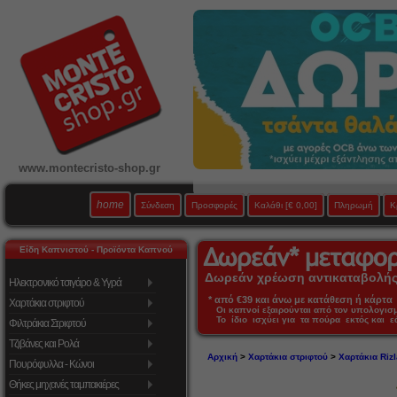
www.montecristo-shop.gr
home
Σύνδεση
Προσφορές
Καλάθι
[€ 0,00]
Πληρωμή
Κ
Είδη Καπνιστού - Προϊόντα Καπνού
Δωρεάν χρέωση αντικαταβολής 
Ηλεκτρονικό τσιγάρο & Υγρά
* από €39 και άνω με κατάθεση ή κάρτα 
Χαρτάκια στριφτού
Οι καπνοί εξαιρούνται από τον υπολογι
Το ίδιο ισχύει για τα πούρα εκτός και 
Φιλτράκια Στριφτού
Τζιβάνες και Ρολά
Αρχική
>
Χαρτάκια στριφτού
>
Χαρτάκια Rizl
Πουρόφυλλα - Κώνοι
Θήκες μηχανές ταμπακιέρες