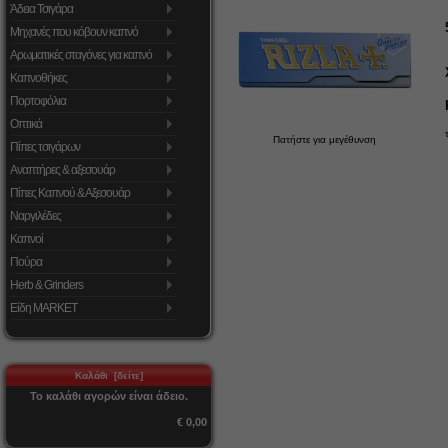
Άδεια Τσιγάρα
Μηχανές που κόβουν καπνό
Αρωματικές σταγόνες για καπνό
Καπνοθήκες
Πορτοφόλια
Οπτικά
Πατήστε για μεγέθυνση
Πίπες τσιγάρων
Αναπτήρες & αξεσουάρ
Πίπες Καπνού & Αξεσουάρ
Ναργιλέδες
Καπνοί
Πούρα
Herb & Grinders
Είδη MARKET
Καλάθι [δείτε]
Το καλάθι αγορών είναι άδειο.
€ 0,00