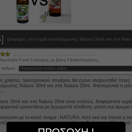
]
Διαφορές στα υγρά αναπλήρωσης Natura 30ml και στα Natu
για το άρθρο
Διαφορές στα υγρά αναπλήρωσης Natura 30ml και στα Natura 20ml
αθμολογία
5
από
5
αστέρια, με βάση
4
βαθμολογήσεις.
 Αρθρου :
ί χρήστες ηλεκτρονικού τσιγάρου θα έχουν αναρωτηθεί ποιες 
ήρωσης Natura 30ml και στα Natura 20ml. Φαινομενικά η μόν
..
tura 30ml και στα Natura 20ml είναι εντελώς διαφορετικά υγ
αφορετικά εργοστάσια με ξεχωριστή σύνθεση, γεύση και άρωμα 
εκίνησαν με το κοινό όνομα : NATURA. Από εκεί και έπειτα η π
οτέλεσμα να αποκτήσουν φανατικούς οπαδούς και τα δύο υγρά 
ΠΡΟΣΟΧΗ !