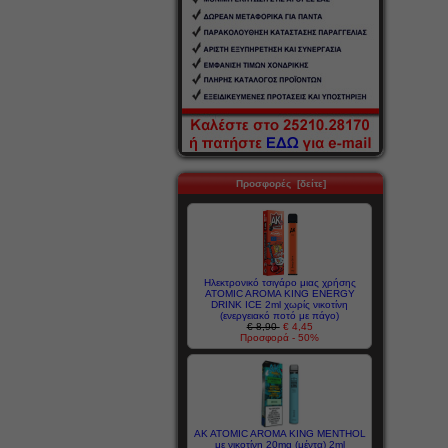
Προσφορές [δείτε]
Ηλεκτρονικό τσιγάρο μιας χρήσης
ATOMIC AROMA KING ENERGY
DRINK ICE 2ml χωρίς νικοτίνη
(ενεργειακό ποτό με πάγο)
€ 8,90
€ 4,45
Προσφορά - 50%
AK ATOMIC AROMA KING MENTHOL
με νικοτίνη 20mg (μέντα) 2ml