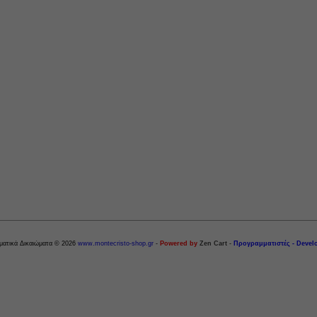
ματικά Δικαιώματα © 2026
www.montecristo-shop.gr
-
Powered by
Zen Cart
-
Προγραμματιστές - Devel