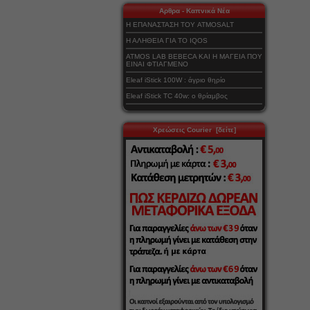
Αρθρα - Καπνικά Νέα
Η ΕΠΑΝΑΣΤΑΣΗ ΤΟΥ ATMOSALT
Η ΑΛΗΘΕΙΑ ΓΙΑ ΤΟ IQOS
ATMOS LAB BEBECA ΚΑΙ Η ΜΑΓΕΙΑ ΠΟΥ
ΕΙΝΑΙ ΦΤΙΑΓΜΕΝΟ
Eleaf iStick 100W : άγριο θηρίο
Eleaf iStick TC 40w: ο θρίαμβος
Χρεώσεις Courier [δείτε]