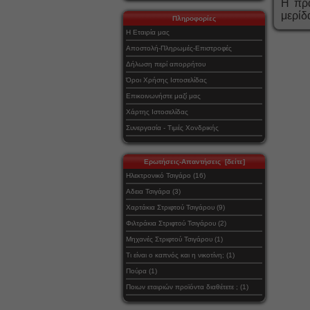
Η πρα
μερίδ
Πληροφορίες
Η Εταιρία μας
Αποστολή-Πληρωμές-Επιστροφές
Δήλωση περί απορρήτου
Όροι Χρήσης Ιστοσελίδας
Επικοινωνήστε μαζί μας
Χάρτης Ιστοσελίδας
Συνεργασία - Τιμές Χονδρικής
Ερωτήσεις-Απαντήσεις [δείτε]
Ηλεκτρονικό Τσιγάρο (16)
Αδεια Τσιγάρα (3)
Χαρτάκια Στριφτού Τσιγάρου (9)
Φιλτράκια Στριφτού Τσιγάρου (2)
Μηχανές Στριφτού Τσιγάρου (1)
Τι είναι ο καπνός και η νικοτίνη; (1)
Πούρα (1)
Ποιων εταιριών προϊόντα διαθέτετε ; (1)