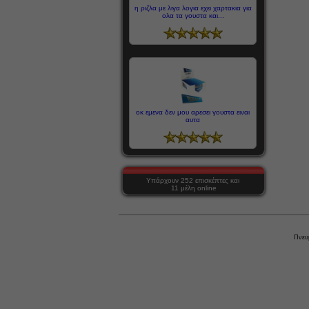
η ριζλα με λιγα λογια εχει χαρτακια για
ολα τα γουστα και...
οκ εμενα δεν μου αρεσει γουστα ειναι
αυτα
Υπάρχουν 252 επισκέπτες και
11 μέλη online
Πνευ