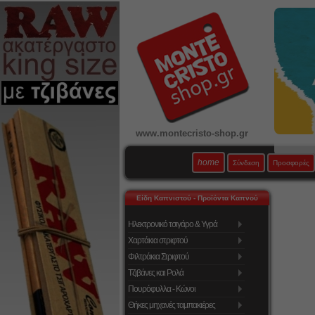
www.montecristo-shop.gr
home
Σύνδεση
Προσφορές
Είδη Καπνιστού - Προϊόντα Καπνού
Ηλεκτρονικό τσιγάρο & Υγρά
Χαρτάκια στριφτού
Φιλτράκια Στριφτού
Τζιβάνες και Ρολά
Πουρόφυλλα - Κώνοι
Θήκες μηχανές ταμπακιέρες