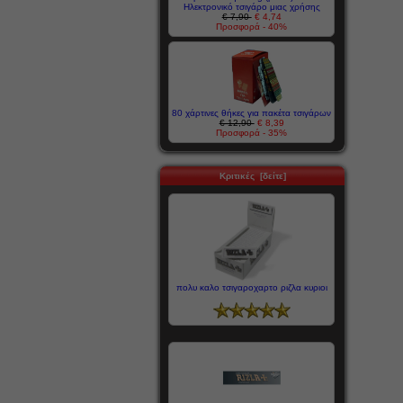
Ηλεκτρονικό τσιγάρο μιας χρήσης
€ 7,90
€ 4,74
Προσφορά - 40%
80 χάρτινες θήκες για πακέτα τσιγάρων
€ 12,90
€ 8,39
Προσφορά - 35%
Κριτικές [δείτε]
πολυ καλο τσιγαροχαρτο ριζλα κυριοι