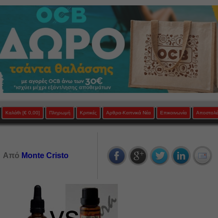
Καλάθι
[€ 0,00]
Πληρωμή
Κριτικές
Αρθρα-Καπνικά Νέα
Επικοινωνία
Αποστολέ
Από
Monte Cristo