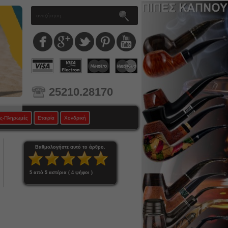
25210.28170
ς-Πληρωμές
Εταιρία
Χονδρική
Βαθμολογήστε αυτό το άρθρο.
5
από 5 αστέρια ( 4 ψήφοι )