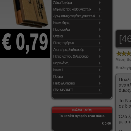
Άδεια Τσιγάρα
Μηχανές που κόβουν καπνό
Αρωματικές σταγόνες για καπνό
Καπνοθήκες
Πορτοφόλια
[46
Οπτικά
Πίπες τσιγάρων
Αναπτήρες & αξεσουάρ
Πίπες Καπνού & Αξεσουάρ
Μέση Β
Ναργιλέδες
Επιλογή
Καπνοί
Πούρα
Πολλο
Herb & Grinders
αναπλ
όμως..
Είδη MARKET
Τα Na
σε δι
Καλάθι [δείτε]
Το καλάθι αγορών είναι άδειο.
Όλα ξ
με απ
€ 0,00