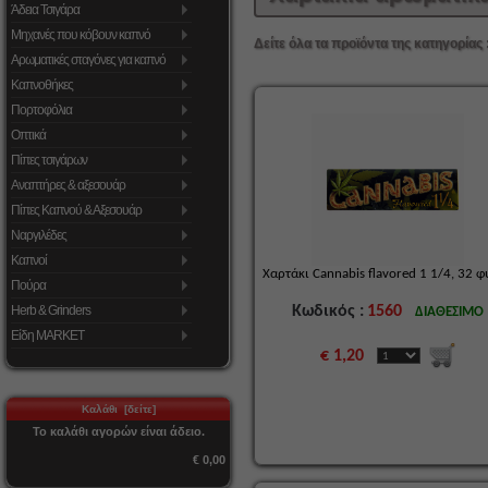
Άδεια Τσιγάρα
Μηχανές που κόβουν καπνό
Δείτε όλα τα προϊόντα της κατηγορίας 
Αρωματικές σταγόνες για καπνό
Καπνοθήκες
Πορτοφόλια
Οπτικά
Πίπες τσιγάρων
Αναπτήρες & αξεσουάρ
Πίπες Καπνού & Αξεσουάρ
Ναργιλέδες
Καπνοί
Χαρτάκι Cannabis flavored 1 1/4, 32 
Πούρα
Κωδικός :
1560
Herb & Grinders
ΔΙΑΘΕΣΙΜΟ
Είδη MARKET
€ 1,20
Καλάθι [δείτε]
Το καλάθι αγορών είναι άδειο.
€ 0,00