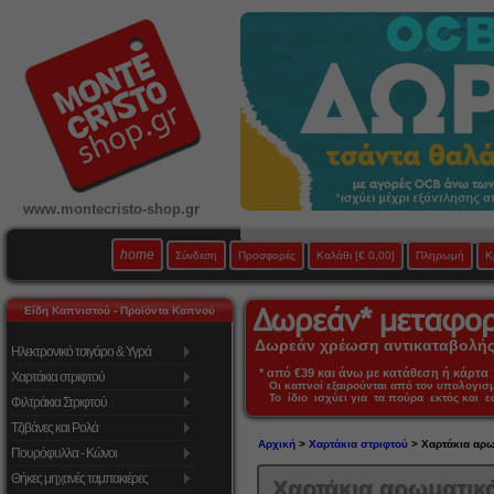
www.montecristo-shop.gr
home
Σύνδεση
Προσφορές
Καλάθι
[€ 0,00]
Πληρωμή
Κ
Είδη Καπνιστού - Προϊόντα Καπνού
Δωρεάν χρέωση αντικαταβολής 
Ηλεκτρονικό τσιγάρο & Υγρά
* από €39 και άνω με κατάθεση ή κάρτα 
Χαρτάκια στριφτού
Οι καπνοί εξαιρούνται από τον υπολογι
Το ίδιο ισχύει για τα πούρα εκτός και 
Φιλτράκια Στριφτού
Τζιβάνες και Ρολά
Αρχική
>
Χαρτάκια στριφτού
> Χαρτάκια αρω
Πουρόφυλλα - Κώνοι
Θήκες μηχανές ταμπακιέρες
Χαρτάκια αρωματικ