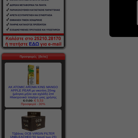
Προσφορές [δείτε]
AK ATOMIC AROMA KING MANGO
APPLE PEAR με νικοτίνη 20mg
(μάνγκο,μήλο και αχλάδι) 2ml
Ηλεκτρονικό τσιγάρο μιας χρήσης
€ 7,90
€ 5,53
Προσφορά - 30%
Τζιβάνες OCB VIRGIN FILTER
UNBLEACHED 50 (κουτί των 25)