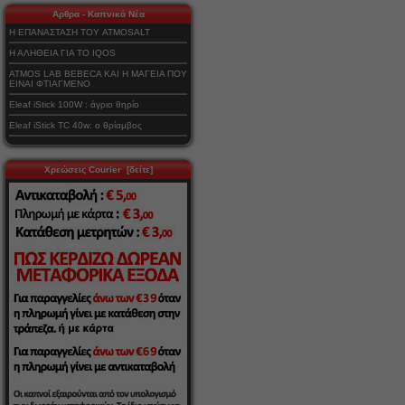
Αρθρα - Καπνικά Νέα
Η ΕΠΑΝΑΣΤΑΣΗ ΤΟΥ ATMOSALT
Η ΑΛΗΘΕΙΑ ΓΙΑ ΤΟ IQOS
ATMOS LAB BEBECA ΚΑΙ Η ΜΑΓΕΙΑ ΠΟΥ
ΕΙΝΑΙ ΦΤΙΑΓΜΕΝΟ
Eleaf iStick 100W : άγριο θηρίο
Eleaf iStick TC 40w: ο θρίαμβος
Χρεώσεις Courier [δείτε]