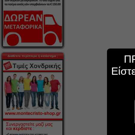
Π
Διαθέτετε περίπτερο ή κατάστημα ;
Είστ