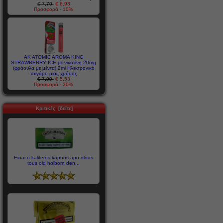
€ 7,70
€ 6,93
Προσφορά - 10%
AK ATOMIC AROMA KING
STRAWBERRY ICE με νικοτίνη 20mg
(φράουλα με μέντα) 2ml Ηλεκτρονικό
τσιγάρο μιας χρήσης
€ 7,90
€ 5,53
Προσφορά - 30%
Κριτικές [δείτε]
Einai o kaliteros kapnos apo olous
tous old holborn den...