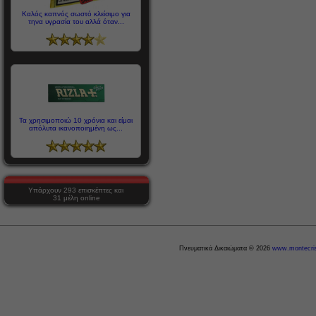
Καλός καπνός σωστό κλείσιμο για
τηνα υγρασία του αλλά όταν...
Τα χρησιμοποιώ 10 χρόνια και είμαι
απόλυτα ικανοποιημένη ως...
Υπάρχουν 293 επισκέπτες και
31 μέλη online
Πνευματικά Δικαιώματα © 2026
www.montecris