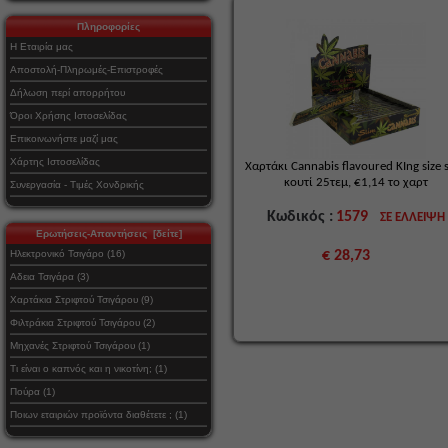
Πληροφορίες
Η Εταιρία μας
Αποστολή-Πληρωμές-Επιστροφές
Δήλωση περί απορρήτου
Όροι Χρήσης Ιστοσελίδας
Επικοινωνήστε μαζί μας
Χάρτης Ιστοσελίδας
Xαρτάκι Cannabis flavoured KIng size s
κουτί 25τεμ, €1,14 το χαρτ
Συνεργασία - Τιμές Χονδρικής
Κωδικός :
1579
ΣΕ ΕΛΛΕΙΨΗ
Ερωτήσεις-Απαντήσεις [δείτε]
Ηλεκτρονικό Τσιγάρο (16)
€ 28,73
Αδεια Τσιγάρα (3)
Χαρτάκια Στριφτού Τσιγάρου (9)
Φιλτράκια Στριφτού Τσιγάρου (2)
Μηχανές Στριφτού Τσιγάρου (1)
Τι είναι ο καπνός και η νικοτίνη; (1)
Πούρα (1)
Ποιων εταιριών προϊόντα διαθέτετε ; (1)