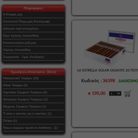
Πληροφορίες
Η Εταιρία μας
Αποστολή-Πληρωμές-Επιστροφές
Δήλωση περί απορρήτου
Όροι Χρήσης Ιστοσελίδας
Επικοινωνήστε μαζί μας
Χάρτης Ιστοσελίδας
Συνεργασία - Τιμές Χονδρικής
LA ESTRELLA SOLAR GIGANTE 20 ΠΟ
Ερωτήσεις-Απαντήσεις [δείτε]
Ηλεκτρονικό Τσιγάρο (16)
Κωδικός :
36398
ΔΙΑΘΕΣΙΜ
Αδεια Τσιγάρα (3)
Χαρτάκια Στριφτού Τσιγάρου (9)
€ 190,00
Φιλτράκια Στριφτού Τσιγάρου (2)
Μηχανές Στριφτού Τσιγάρου (1)
Τι είναι ο καπνός και η νικοτίνη; (1)
Πούρα (1)
Ποιων εταιριών προϊόντα διαθέτετε ; (1)