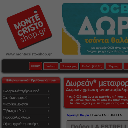
www.montecristo-shop.gr
home
Σύνδεση
Προσφορές
Καλάθι
[€ 0,00]
Πληρωμή
Κ
Είδη Καπνιστού - Προϊόντα Καπνού
Δωρεάν χρέωση αντικαταβολής 
Ηλεκτρονικό τσιγάρο & Υγρά
* από €39 και άνω με κατάθεση ή κάρτα 
Χαρτάκια στριφτού
Οι καπνοί εξαιρούνται από τον υπολογι
Το ίδιο ισχύει για τα πούρα εκτός και 
Φιλτράκια Στριφτού
Τζιβάνες και Ρολά
Αρχική
>
Πούρα
> Πούρα LA ESTRELLA
Πουρόφυλλα - Κώνοι
Θήκες μηχανές ταμπακιέρες
Πούρα LA ESTREL