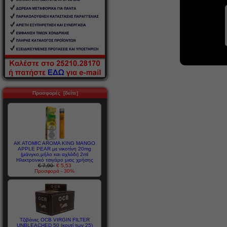
Προσφορές [δείτε]
AK ATOMIC AROMA KING MANGO
APPLE PEAR με νικοτίνη 20mg
(μάνγκο,μήλο και αχλάδι) 2ml
Ηλεκτρονικό τσιγάρο μιας χρήσης
€ 7,90
€ 5,53
Προσφορά - 30%
Τζιβάνες OCB VIRGIN FILTER
UNBLEACHED 50 (κουτί των 25)