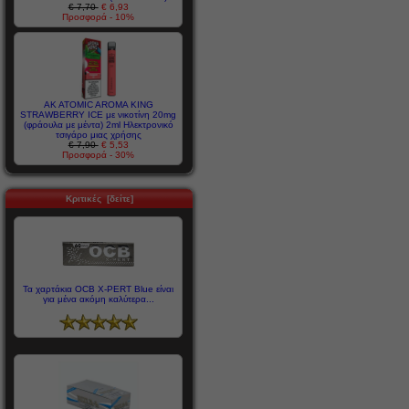
€ 7,70
€ 6,93
Προσφορά - 10%
AK ATOMIC AROMA KING
STRAWBERRY ICE με νικοτίνη 20mg
(φράουλα με μέντα) 2ml Ηλεκτρονικό
τσιγάρο μιας χρήσης
€ 7,90
€ 5,53
Προσφορά - 30%
Κριτικές [δείτε]
Τα χαρτάκια OCB X-PERT Βlue είναι
για μένα ακόμη καλύτερα...