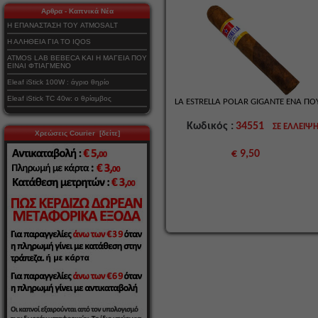
Αρθρα - Καπνικά Νέα
Η ΕΠΑΝΑΣΤΑΣΗ ΤΟΥ ATMOSALT
Η ΑΛΗΘΕΙΑ ΓΙΑ ΤΟ IQOS
ATMOS LAB BEBECA ΚΑΙ Η ΜΑΓΕΙΑ ΠΟΥ
ΕΙΝΑΙ ΦΤΙΑΓΜΕΝΟ
Eleaf iStick 100W : άγριο θηρίο
Eleaf iStick TC 40w: ο θρίαμβος
LA ESTRELLA POLAR GIGANTE ΕΝΑ Π
Κωδικός :
34551
ΣΕ ΕΛΛΕΙΨ
Χρεώσεις Courier [δείτε]
€ 9,50