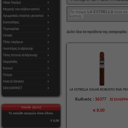
Άδεια Τσιγάρα
Μηχανές που κόβουν καπνό
Τα πούρα
LA ESTRELLA
είναι κ
Αρωματικές σταγόνες για καπνό
καπνά.
Καπνοθήκες
Πορτοφόλια
Δείτε όλα τα προϊόντα της κατηγορίας 
Οπτικά
Πίπες τσιγάρων
Αναπτήρες & αξεσουάρ
Πίπες Καπνού & Αξεσουάρ
Ναργιλέδες
Καπνοί
Πούρα
Herb & Grinders
Είδη MARKET
LA ESTRELLA SOLAR ROBUSTO ΕΝΑ Π
Κωδικός :
36377
ΣΕ ΕΛΛΕΙΨ
Καλάθι [δείτε]
€ 8,00
Το καλάθι αγορών είναι άδειο.
€ 0,00