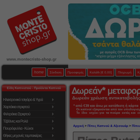
www.montecristo-shop.gr
home
Σύνδεση
Προσφορές
Καλάθι
[€ 0,00]
Πληρωμή
Κ
Είδη Καπνιστού - Προϊόντα Καπνού
Δωρεάν χρέωση αντικαταβολής 
Ηλεκτρονικό τσιγάρο & Υγρά
* από €39 και άνω με κατάθεση ή κάρτα 
Χαρτάκια στριφτού
Οι καπνοί εξαιρούνται από τον υπολογι
Το ίδιο ισχύει για τα πούρα εκτός και 
Φιλτράκια Στριφτού
Τζιβάνες και Ρολά
Αρχική
>
Πίπες Καπνού & Αξεσουάρ
>
Πίπε
Πουρόφυλλα - Κώνοι
Θήκες μηχανές ταμπακιέρες