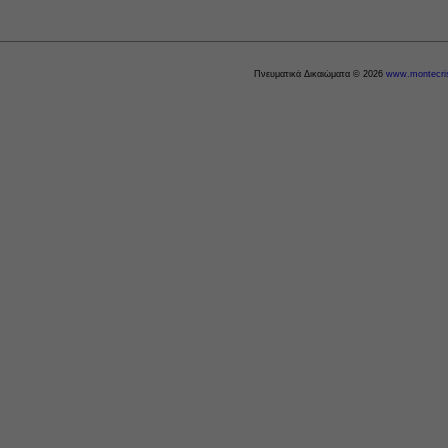
Πνευματικά Δικαιώματα © 2026
www.montecris