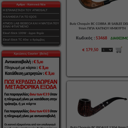
Αρθρα - Καπνικά Νέα
Η ΕΠΑΝΑΣΤΑΣΗ ΤΟΥ ATMOSALT
Η ΑΛΗΘΕΙΑ ΓΙΑ ΤΟ IQOS
ATMOS LAB BEBECA ΚΑΙ Η ΜΑΓΕΙΑ ΠΟΥ
Butz Choquin BC COBRA JR SABLEE DE
ΕΙΝΑΙ ΦΤΙΑΓΜΕΝΟ
9mm ΠΙΠΑ ΚΑΠΝΟΥ ΗΜΙΚΥΡΤΗ
Eleaf iStick 100W : άγριο θηρίο
Κωδικός :
53468
ΔΙΑΘΕΣΙΜ
Eleaf iStick TC 40w: ο θρίαμβος
€ 179,50
Χρεώσεις Courier [δείτε]
Butz Choquin BC PIGALLE 1304 9mm 