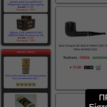
(μάνγκο,μήλο και αχλάδι) 2ml
Ηλεκτρονικό τσιγάρο μιας χρήσης
€ 7,90
€ 5,53
Προσφορά - 30%
Τζιβάνες OCB VIRGIN FILTER
UNBLEACHED 50 (κουτί των 25)
€ 7,70
€ 6,93
Προσφορά - 10%
Butz Choquin BC BLACK SWAN 1601
ΠΙΠΑ ΚΑΠΝΟΥ ΙΣΙΑ
Κριτικές [δείτε]
Κωδικός :
50626
ΔΙΑΘΕΣΙΜ
€ 75,00
Πολύ καλός καπνός πολύ αρωματικός
ίσως για κάποιους λίγο...
Π
Είστ