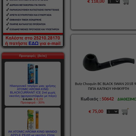
€ 118,00
Προσφορές [δείτε]
Butz Choquin BC BLACK SWAN 2018
Ηλεκτρονικό τσιγάρο μιας χρήσης
ΠΙΠΑ ΚΑΠΝΟΥ ΗΜΙΚΥΡΤΗ
ATOMIC AROMA KING
BLACKCURRANT ICE 2ml χωρίς
νικοτίνη (φραγκοστάφυλο με πάγο)
Κωδικός :
50642
€ 8,90
€ 6,23
ΔΙΑΘΕΣΙΜ
Προσφορά - 30%
€ 75,00
AK ATOMIC AROMA KING MANGO
APPLE PEAR με νικοτίνη 20mg