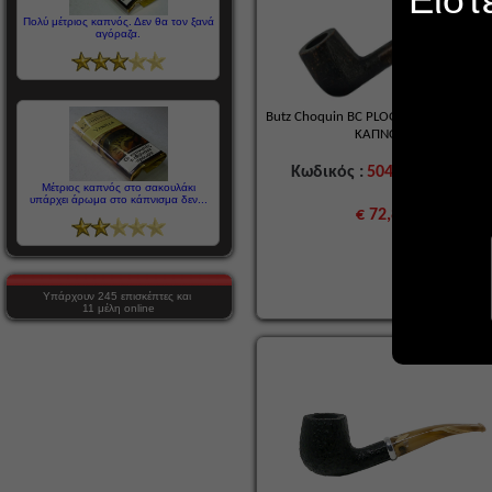
Πολύ μέτριος καπνός. Δεν θα τον ξανά
αγόραζα.
Butz Choquin BC PLOGOFF 1601 9mm
ΚΑΠΝΟΥ ΙΣΙΑ
Κωδικός :
50439
ΣΕ ΕΛΛΕΙΨ
Μέτριος καπνός στο σακουλάκι
υπάρχει άρωμα στο κάπνισμα δεν...
€ 72,80
Υπάρχουν 245 επισκέπτες και
11 μέλη online