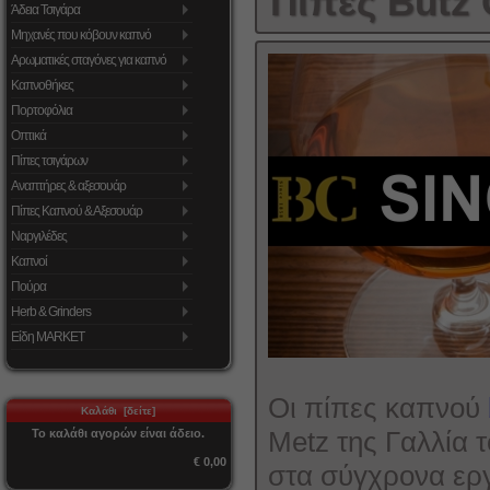
Πίπες Butz 
Άδεια Τσιγάρα
Μηχανές που κόβουν καπνό
Αρωματικές σταγόνες για καπνό
Καπνοθήκες
Πορτοφόλια
Οπτικά
Πίπες τσιγάρων
Αναπτήρες & αξεσουάρ
Πίπες Καπνού & Αξεσουάρ
Ναργιλέδες
Καπνοί
Πούρα
Herb & Grinders
Είδη MARKET
Οι πίπες καπνού
Καλάθι [δείτε]
Metz της Γαλλία 
Το καλάθι αγορών είναι άδειο.
€ 0,00
στα σύγχρονα εργ