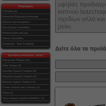
υψηλές προδιαγρα
Πληροφορίες
καπνού butzchoqu
Η Εταιρία μας
Αποστολή-Πληρωμές-Επιστροφές
σχεδίων αλλά και
Δήλωση περί απορρήτου
ρείκι.
Όροι Χρήσης Ιστοσελίδας
Επικοινωνήστε μαζί μας
Χάρτης Ιστοσελίδας
Συνεργασία - Τιμές Χονδρικής
Δείτε όλα τα προϊό
Ερωτήσεις-Απαντήσεις [δείτε]
Ηλεκτρονικό Τσιγάρο (16)
Αδεια Τσιγάρα (3)
Χαρτάκια Στριφτού Τσιγάρου (9)
Φιλτράκια Στριφτού Τσιγάρου (2)
Μηχανές Στριφτού Τσιγάρου (1)
Τι είναι ο καπνός και η νικοτίνη; (1)
Πούρα (1)
Ποιων εταιριών προϊόντα διαθέτετε ; (1)