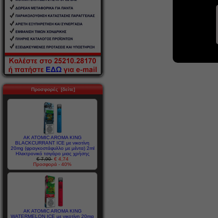
Προσφορές [δείτε]
AK ATOMIC AROMA KING
BLACKCURRANT ICE με νικοτίνη
20mg (φραγκοστάφυλλο με μέντα) 2ml
Ηλεκτρονικό τσιγάρο μιας χρήσης
€ 7,90
€ 4,74
Προσφορά - 40%
AK ATOMIC AROMA KING
WATERMELON ICE με νικοτίνη 20mg