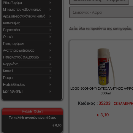
Άδεια Τσιγάρα
Μηχανές που κόβουν καπνό
Σιλικόνες - Αφροί
Αρωματικές σταγόνες για καπνό
Καπνοθήκες
Δείτε όλα τα προϊόντα της κατηγορίας 
Πορτοφόλια
Οπτικά
Πίπες τσιγάρων
Αναπτήρες & αξεσουάρ
Πίπες Καπνού & Αξεσουάρ
Ναργιλέδες
Καπνοί
Πούρα
Herb & Grinders
LOGO ECONOMY ΣΥΓΚΟΛΛΗΤΙΚΟΣ ΑΦΡ
Είδη MARKET
300ml
Κωδικός :
35203
ΣΕ ΕΛΛΕΙΨ
Καλάθι [δείτε]
€ 3,10
Το καλάθι αγορών είναι άδειο.
€ 0,00