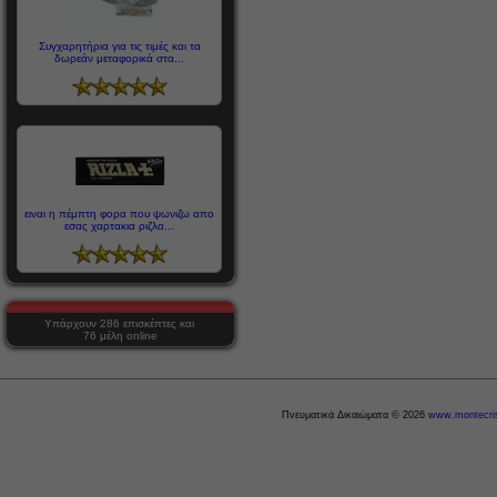
Συγχαρητήρια για τις τιμές και τα
δωρεάν μεταφορικά στα...
ειναι η πέμπτη φορα που ψωνιζω απο
εσας χαρτακια ριζλα...
Υπάρχουν 286 επισκέπτες και
76 μέλη online
Πνευματικά Δικαιώματα © 2026
www.montecris