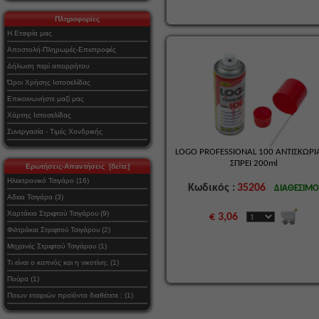
Πληροφορίες
Η Εταιρία μας
Αποστολή-Πληρωμές-Επιστροφές
Δήλωση περί απορρήτου
Όροι Χρήσης Ιστοσελίδας
Επικοινωνήστε μαζί μας
Χάρτης Ιστοσελίδας
Συνεργασία - Τιμές Χονδρικής
LOGO PROFESSIONAL 100 ΑΝΤΙΣΚΩΡΙ
ΣΠΡΕΙ 200ml
Ερωτήσεις-Απαντήσεις [δείτε]
Ηλεκτρονικό Τσιγάρο (16)
Κωδικός :
35206
ΔΙΑΘΕΣΙΜ
Αδεια Τσιγάρα (3)
Χαρτάκια Στριφτού Τσιγάρου (9)
€ 3,06
Φιλτράκια Στριφτού Τσιγάρου (2)
Μηχανές Στριφτού Τσιγάρου (1)
Τι είναι ο καπνός και η νικοτίνη; (1)
Πούρα (1)
Ποιων εταιριών προϊόντα διαθέτετε ; (1)