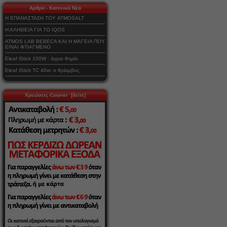
Αρθρα - Καπνικά Νέα
Η ΕΠΑΝΑΣΤΑΣΗ ΤΟΥ ATMOSALT
Η ΑΛΗΘΕΙΑ ΓΙΑ ΤΟ IQOS
ATMOS LAB BEBECA ΚΑΙ Η ΜΑΓΕΙΑ ΠΟΥ
ΕΙΝΑΙ ΦΤΙΑΓΜΕΝΟ
Eleaf iStick 100W : άγριο θηρίο
Eleaf iStick TC 40w: ο θρίαμβος
Χρεώσεις Courier [δείτε]