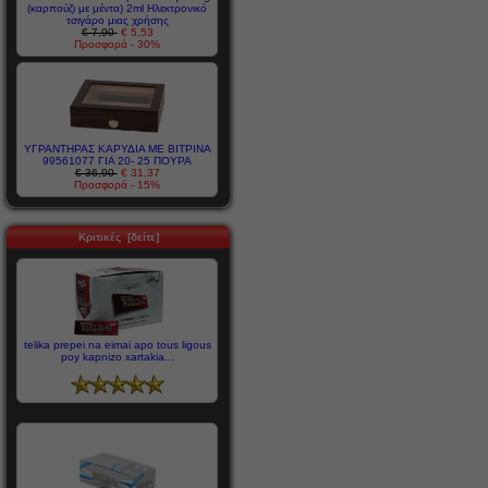
(καρπούζι με μέντα) 2ml Ηλεκτρονικό
τσιγάρο μιας χρήσης
€ 7,90
€ 5,53
Προσφορά - 30%
ΥΓΡΑΝΤΗΡΑΣ ΚΑΡΥΔΙΑ ΜΕ ΒΙΤΡΙΝΑ
99561077 ΓΙΑ 20- 25 ΠΟΥΡΑ
€ 36,90
€ 31,37
Προσφορά - 15%
Κριτικές [δείτε]
telika prepei na eimai apo tous ligous
poy kapnizo xartakia...