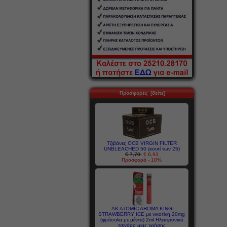
Προσφορές [δείτε]
Τζιβάνες OCB VIRGIN FILTER
UNBLEACHED 50 (κουτί των 25)
€ 7,70
€ 6,93
Προσφορά - 10%
AK ATOMIC AROMA KING
STRAWBERRY ICE με νικοτίνη 20mg
(φράουλα με μέντα) 2ml Ηλεκτρονικό
τσιγάρο μιας χρήσης