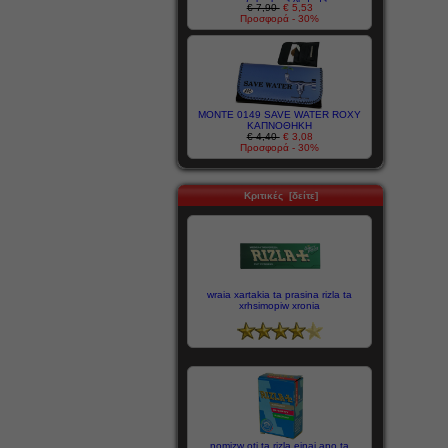
€ 7,90
€ 5,53
Προσφορά - 30%
MONTE 0149 SAVE WATER ROXY
ΚΑΠΝΟΘΗΚΗ
€ 4,40
€ 3,08
Προσφορά - 30%
Κριτικές [δείτε]
wraia xartakia ta prasina rizla ta
xrhsimopiw xronia
nomizw oti ta rizla einai apo ta