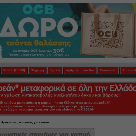
Καλάθι
[€ 0,00]
Πληρωμή
Κριτικές
Αρθρα-Καπνικά Νέα
Επικοινωνία
Αποστολέ
 χρέωση αντικαταβολής ανεξαρτήτου όγκου και βάρους !
 και άνω με κατάθεση ή κάρτα * από €69 και άνω με αντικαταβολή
πνοί εξαιρούνται από τον υπολογισμό των δωρεάν μεταφορικών
ο ισχύει για τα πούρα εκτός και εάν υπερβαίνουν τα € 150.00
 Αρωματικές σταγόνες για καπνό
ωματικές σταγόνες για καπνό