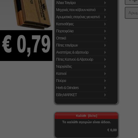
Άδεια Τσιγάρα
Μηχανές που κόβουν καπνό
Αρωμ
Αρωματικές σταγόνες για καπνό
Καπνοθήκες
Πορτοφόλια
Οπτικά
Πίπες τσιγάρων
Αναπτήρες & αξεσουάρ
Πίπες Καπνού & Αξεσουάρ
Ναργιλέδες
Καπνοί
Πούρα
Herb & Grinders
Είδη MARKET
Καλάθι [δείτε]
Το καλάθι αγορών είναι άδειο.
€ 0,00