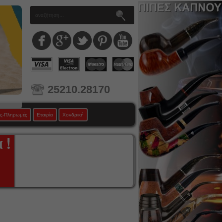
25210.28170
ς-Πληρωμές
Εταιρία
Χονδρική