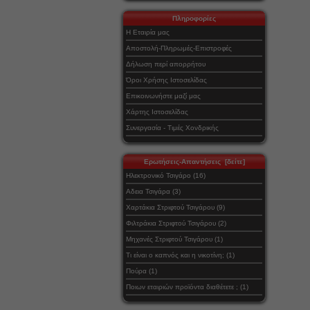
Πληροφορίες
Η Εταιρία μας
Αποστολή-Πληρωμές-Επιστροφές
Δήλωση περί απορρήτου
Όροι Χρήσης Ιστοσελίδας
Επικοινωνήστε μαζί μας
Χάρτης Ιστοσελίδας
Συνεργασία - Τιμές Χονδρικής
Ερωτήσεις-Απαντήσεις [δείτε]
Ηλεκτρονικό Τσιγάρο (16)
Αδεια Τσιγάρα (3)
Χαρτάκια Στριφτού Τσιγάρου (9)
Φιλτράκια Στριφτού Τσιγάρου (2)
Μηχανές Στριφτού Τσιγάρου (1)
Τι είναι ο καπνός και η νικοτίνη; (1)
Πούρα (1)
Ποιων εταιριών προϊόντα διαθέτετε ; (1)