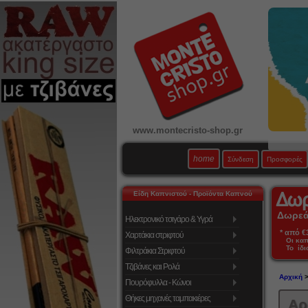
www.montecristo-shop.gr
home
Σύνδεση
Προσφορές
Είδη Καπνιστού - Προϊόντα Καπνού
Δωρεάν
Ηλεκτρονικό τσιγάρο & Υγρά
* από €39
Χαρτάκια στριφτού
Οι κα
Το ίδι
Φιλτράκια Στριφτού
Τζιβάνες και Ρολά
Αρχική
>
Πουρόφυλλα - Κώνοι
Θήκες μηχανές ταμπακιέρες
Αρ