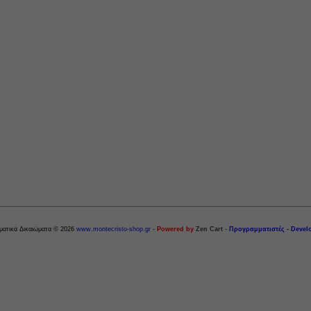
ματικά Δικαιώματα © 2026
www.montecristo-shop.gr
-
Powered by
Zen Cart
-
Προγραμματιστές - Devel