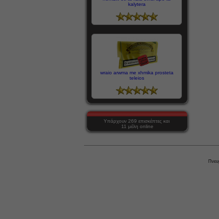
kalytera
wraio arwma me xhmika prosteta
teleios
Υπάρχουν 269 επισκέπτες και
11 μέλη online
Πνευ