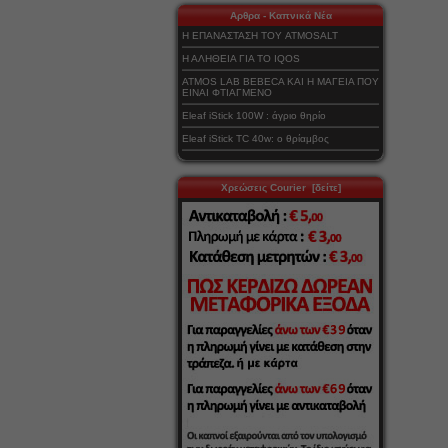
Αρθρα - Καπνικά Νέα
Η ΕΠΑΝΑΣΤΑΣΗ ΤΟΥ ATMOSALT
Η ΑΛΗΘΕΙΑ ΓΙΑ ΤΟ IQOS
ATMOS LAB BEBECA ΚΑΙ Η ΜΑΓΕΙΑ ΠΟΥ
ΕΙΝΑΙ ΦΤΙΑΓΜΕΝΟ
Eleaf iStick 100W : άγριο θηρίο
Eleaf iStick TC 40w: ο θρίαμβος
Χρεώσεις Courier [δείτε]