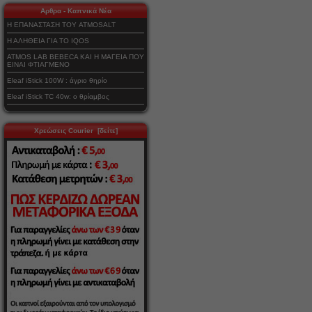
Αρθρα - Καπνικά Νέα
Η ΕΠΑΝΑΣΤΑΣΗ ΤΟΥ ATMOSALT
Η ΑΛΗΘΕΙΑ ΓΙΑ ΤΟ IQOS
ATMOS LAB BEBECA ΚΑΙ Η ΜΑΓΕΙΑ ΠΟΥ
ΕΙΝΑΙ ΦΤΙΑΓΜΕΝΟ
Eleaf iStick 100W : άγριο θηρίο
Eleaf iStick TC 40w: ο θρίαμβος
Χρεώσεις Courier [δείτε]