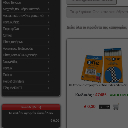
Άδεια Τσιγάρα
Μηχανές που κόβουν καπνό
Τα φιλτράκια One κατασκευάζονται
Αρωματικές σταγόνες για καπνό
Καπνοθήκες
Δείτε όλα τα προϊόντα της κατηγορίας 
Πορτοφόλια
Οπτικά
Πίπες τσιγάρων
Αναπτήρες & αξεσουάρ
Πίπες Καπνού & Αξεσουάρ
Ναργιλέδες
Καπνοί
Πούρα
Herb & Grinders
Φιλτράκια στριφτού One Extra Slim 6
Είδη MARKET
Κωδικός :
47485
ΔΙΑΘΕΣΙΜ
€ 0,30
Καλάθι [δείτε]
Το καλάθι αγορών είναι άδειο.
€ 0,00