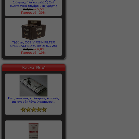
(μάνγκο,μήλο και αχλάδι) 2ml
Ηλεκτρονικό τσιγάρο μιας χρήσης
€ 7,90
€ 5,53
Προσφορά - 30%
Τζιβάνες OCB VIRGIN FILTER
UNBLEACHED 50 (κουτί των 25)
€ 7,70
€ 6,93
Προσφορά - 10%
Κριτικές [δείτε]
Ένας από τους καλύτερους καπνούς
της αγοράς λόγω Χαρμανιου...