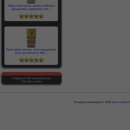
Πάρα πολύ καλός καπνός καθόλου
αρωματικός ευχαρίστως στο...
Πολύ καλός καπνός πολύ αρωματικός
ίσως για κάποιους λίγο...
Υπάρχουν 326 επισκέπτες και
110 μέλη online
Πνευματικά Δικαιώματα © 2026
www.montecris