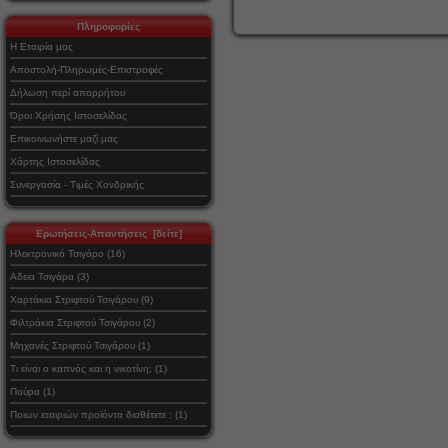
Πληροφορίες
Η Εταιρία μας
Αποστολή-Πληρωμές-Επιστροφές
Δήλωση περί απορρήτου
Όροι Χρήσης Ιστοσελίδας
Επικοινωνήστε μαζί μας
Χάρτης Ιστοσελίδας
Συνεργασία - Τιμές Χονδρικής
Ερωτήσεις-Απαντήσεις [δείτε]
Ηλεκτρονικό Τσιγάρο (16)
Αδεια Τσιγάρα (3)
Χαρτάκια Στριφτού Τσιγάρου (9)
Φιλτράκια Στριφτού Τσιγάρου (2)
Μηχανές Στριφτού Τσιγάρου (1)
Τι είναι ο καπνός και η νικοτίνη; (1)
Πούρα (1)
Ποιων εταιριών προϊόντα διαθέτετε ; (1)