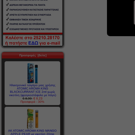
Προσφορές [δείτε]
Ηλεκτρονικό τσιγάρο μιας χρήσης
ATOMIC AROMA KING
BLACKCURRANT ICE 2ml χωρίς
νικοτίνη (φραγκοστάφυλο με πάγο)
€ 8,90
€ 6,23
Προσφορά - 30%
AK ATOMIC AROMA KING MANGO
APPLE PEAR με νικοτίνη 20mg