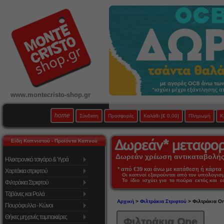
www.montecristo-shop.gr
home
Σύνδεση
Προσφορές
Καλάθι
[€ 0,00]
Πληρωμή
Κ
Είδη Καπνιστού - Προϊόντα Καπνού
Δωρεάν χρέωση αντικαταβολής 
Ηλεκτρονικό τσιγάρο & Υγρά
* από €39 και άνω με κατάθεση ή κάρτα 
Χαρτάκια στριφτού
Οι καπνοί εξαιρούνται από τον υπολογι
Το ίδιο ισχύει για τα πούρα εκτός και 
Φιλτράκια Στριφτού
Τζιβάνες και Ρολά
Αρχική
>
Φιλτράκια Στριφτού
> Φιλτράκια O
Πουρόφυλλα - Κώνοι
Θήκες μηχανές ταμπακιέρες
Φιλτράκια One