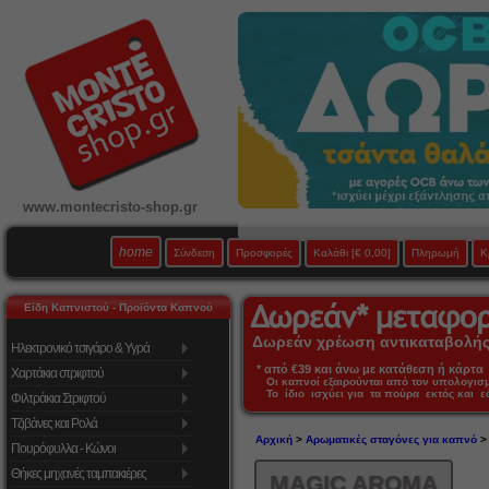
www.montecristo-shop.gr
home
Σύνδεση
Προσφορές
Καλάθι
[€ 0,00]
Πληρωμή
Κ
Είδη Καπνιστού - Προϊόντα Καπνού
Δωρεάν χρέωση αντικαταβολής 
Ηλεκτρονικό τσιγάρο & Υγρά
* από €39 και άνω με κατάθεση ή κάρτα 
Χαρτάκια στριφτού
Οι καπνοί εξαιρούνται από τον υπολογι
Το ίδιο ισχύει για τα πούρα εκτός και 
Φιλτράκια Στριφτού
Τζιβάνες και Ρολά
Αρχική
>
Αρωματικές σταγόνες για καπνό
>
Πουρόφυλλα - Κώνοι
Θήκες μηχανές ταμπακιέρες
MAGIC AROMA