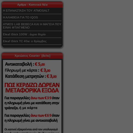
Αρθρα - Καπνικά Νέα
Η ΕΠΑΝΑΣΤΑΣΗ ΤΟΥ ATMOSALT
Η ΑΛΗΘΕΙΑ ΓΙΑ ΤΟ IQOS
ATMOS LAB BEBECA ΚΑΙ Η ΜΑΓΕΙΑ ΠΟΥ
ΕΙΝΑΙ ΦΤΙΑΓΜΕΝΟ
Eleaf iStick 100W : άγριο θηρίο
Eleaf iStick TC 40w: ο θρίαμβος
Χρεώσεις Courier [δείτε]