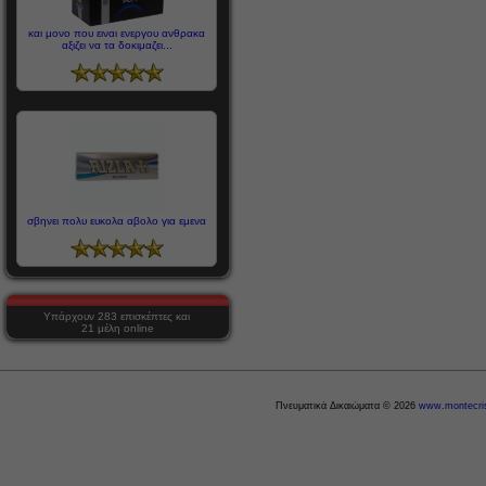
και μονο που ειναι ενεργου ανθρακα
αξιζει να τα δοκιμαζει...
σβηνει πολυ ευκολα αβολο για εμενα
Υπάρχουν 283 επισκέπτες και
21 μέλη online
Πνευματικά Δικαιώματα © 2026
www.montecris