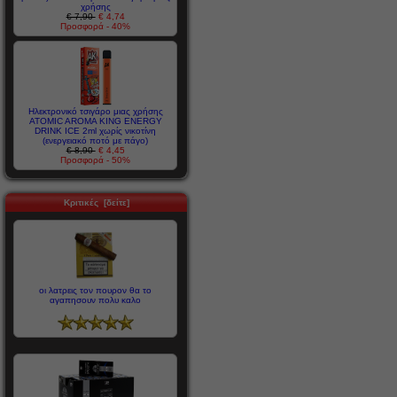
χρήσης
€ 7,90
€ 4,74
Προσφορά - 40%
Ηλεκτρονικό τσιγάρο μιας χρήσης
ATOMIC AROMA KING ENERGY
DRINK ICE 2ml χωρίς νικοτίνη
(ενεργειακό ποτό με πάγο)
€ 8,90
€ 4,45
Προσφορά - 50%
Κριτικές [δείτε]
οι λατρεις τον πουρον θα το
αγαπησουν πολυ καλο