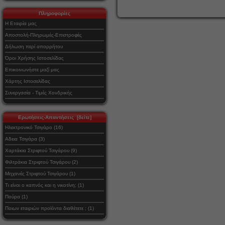
Πληροφορίες
Η Εταιρία μας
Αποστολή-Πληρωμές-Επιστροφές
Δήλωση περί απορρήτου
Όροι Χρήσης Ιστοσελίδας
Επικοινωνήστε μαζί μας
Χάρτης Ιστοσελίδας
Συνεργασία - Τιμές Χονδρικής
Ερωτήσεις-Απαντήσεις [δείτε]
Ηλεκτρονικό Τσιγάρο (16)
Αδεια Τσιγάρα (3)
Χαρτάκια Στριφτού Τσιγάρου (9)
Φιλτράκια Στριφτού Τσιγάρου (2)
Μηχανές Στριφτού Τσιγάρου (1)
Τι είναι ο καπνός και η νικοτίνη; (1)
Πούρα (1)
Ποιων εταιριών προϊόντα διαθέτετε ; (1)