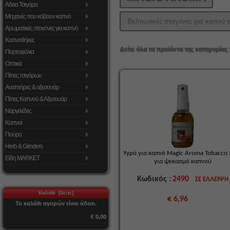
Άδεια Τσιγάρα
Μηχανές που κόβουν καπνό
Βελτιωτικές σταγόνες για καπνό 
Αρωματικές σταγόνες για καπνό
Καπνοθήκες
Δείτε όλα τα προϊόντα της κατηγορίας 
Πορτοφόλια
Οπτικά
Πίπες τσιγάρων
Αναπτήρες & αξεσουάρ
Πίπες Καπνού & Αξεσουάρ
Ναργιλέδες
Καπνοί
Πούρα
Herb & Grinders
Υγρό για καπνό Magic Aroma Tobacco
Είδη MARKET
για ψεκασμό καπνού
Κωδικός :
2490
ΣΕ ΕΛΛΕΙΨΗ
Καλάθι [δείτε]
€ 6,96
Το καλάθι αγορών είναι άδειο.
€ 0,00