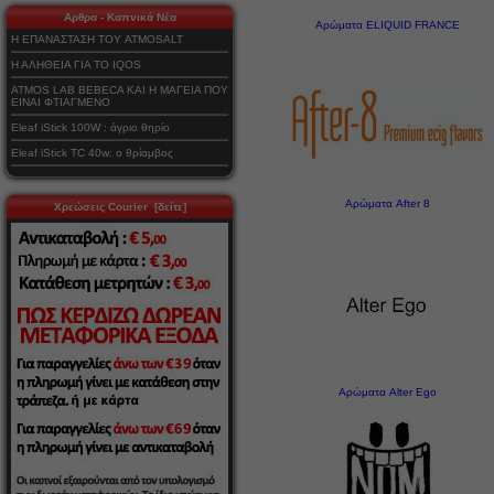
Αρθρα - Καπνικά Νέα
Αρώματα ELIQUID FRANCE
Η ΕΠΑΝΑΣΤΑΣΗ ΤΟΥ ATMOSALT
Η ΑΛΗΘΕΙΑ ΓΙΑ ΤΟ IQOS
ATMOS LAB BEBECA ΚΑΙ Η ΜΑΓΕΙΑ ΠΟΥ
ΕΙΝΑΙ ΦΤΙΑΓΜΕΝΟ
Eleaf iStick 100W : άγριο θηρίο
Eleaf iStick TC 40w: ο θρίαμβος
Αρώματα After 8
Χρεώσεις Courier [δείτε]
Αρώματα Alter Ego