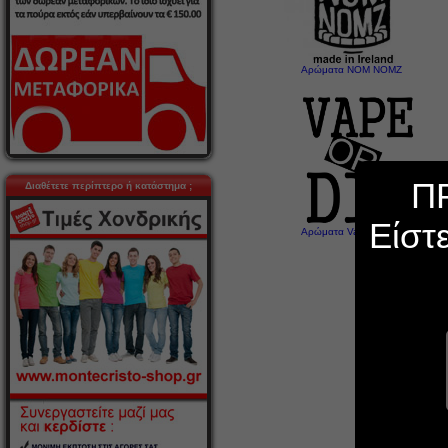
Αρώματα NOM NOMZ
Π
Διαθέτετε περίπτερο ή κατάστημα ;
Είστ
Αρώματα Vape Or Diy