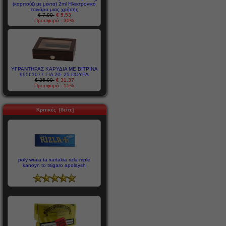
(καρπούζι με μέντα) 2ml Ηλεκτρονικό
τσιγάρο μιας χρήσης
€ 7,90
€ 5,53
Προσφορά - 30%
ΥΓΡΑΝΤΗΡΑΣ ΚΑΡΥΔΙΑ ΜΕ ΒΙΤΡΙΝΑ
99561077 ΓΙΑ 20- 25 ΠΟΥΡΑ
€ 36,90
€ 31,37
Προσφορά - 15%
Κριτικές [δείτε]
poly wraia ta xartakia rizla mple
kanoyn to tsigaro apolaysh