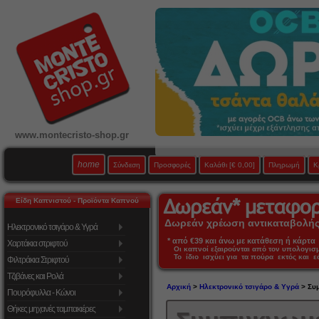
www.montecristo-shop.gr
home
Σύνδεση
Προσφορές
Καλάθι
[€ 0,00]
Πληρωμή
Κ
Είδη Καπνιστού - Προϊόντα Καπνού
Δωρεάν χρέωση αντικαταβολής 
Ηλεκτρονικό τσιγάρο & Υγρά
* από €39 και άνω με κατάθεση ή κάρτα 
Χαρτάκια στριφτού
Οι καπνοί εξαιρούνται από τον υπολογι
Το ίδιο ισχύει για τα πούρα εκτός και 
Φιλτράκια Στριφτού
Τζιβάνες και Ρολά
Αρχική
>
Ηλεκτρονικό τσιγάρο & Υγρά
> Συ
Πουρόφυλλα - Κώνοι
Θήκες μηχανές ταμπακιέρες