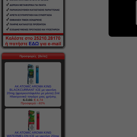
Προσφορές [δείτε]
AK ATOMIC AROMA KING
BLACKCURRANT ICE με νικοτίνη
20mg (φραγκοστάφυλλο με μέντα) 2ml
Ηλεκτρονικό τσιγάρο μιας χρήσης
€ 7,90
€ 4,74
Προσφορά - 40%
AK ATOMIC AROMA KING
WATERMELON ICE με νικοτίνη 20mg