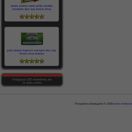
wraio arwma xwris polla xhmika
prosteta den soy fernei vhxa
poly wraios kapnos xarmani den soy
fernei vhxa teleios
Υπάρχουν 235 επισκέπτες και
11 μέλη online
Πνευματικά Δικαιώματα © 2026
www.montecris