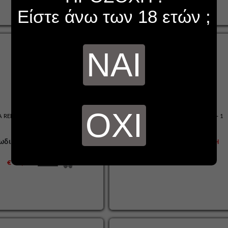
Είστε άνω των 18 ετών ;
ΝΑΙ
ΟΧΙ
Α REPOSADO MADURO ROBUSTO 10
REPOSADO COLORADO CHURCHILL - 1
robusto
ΠΟΥΡΟ
ωδικός :
29677
Κωδικός :
49532
ΔΙΑΘΕΣΙΜΟ
ΣΕ ΕΛΛΕΙΨΗ
€ 4,20
€ 38,00