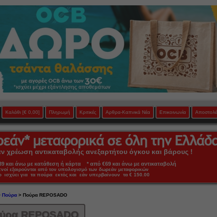
Καλάθι
[€ 0,00]
Πληρωμή
Κριτικές
Αρθρα-Καπνικά Νέα
Επικοινωνία
Αποστολέ
 χρέωση αντικαταβολής ανεξαρτήτου όγκου και βάρους !
 και άνω με κατάθεση ή κάρτα * από €69 και άνω με αντικαταβολή
πνοί εξαιρούνται από τον υπολογισμό των δωρεάν μεταφορικών
ο ισχύει για τα πούρα εκτός και εάν υπερβαίνουν τα € 150.00
>
Πούρα
> Πούρα REPOSADO
ύρα REPOSADO