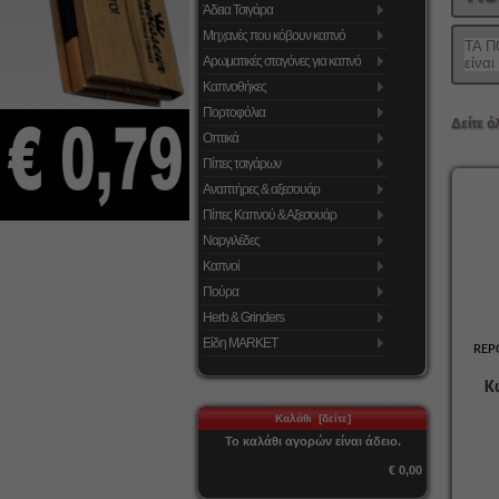
Άδεια Τσιγάρα
Μηχανές που κόβουν καπνό
ΤΑ 
Αρωματικές σταγόνες για καπνό
είναι
Καπνοθήκες
Πορτοφόλια
Δείτε ό
Οπτικά
Πίπες τσιγάρων
Αναπτήρες & αξεσουάρ
Πίπες Καπνού & Αξεσουάρ
Ναργιλέδες
Καπνοί
Πούρα
Herb & Grinders
Είδη MARKET
REP
Κ
Καλάθι [δείτε]
Το καλάθι αγορών είναι άδειο.
€ 0,00