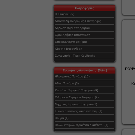
Πληροφορίες
Η Εταιρία μας
Αποστολή-Πληρωμές-Επιστροφές
Δήλωση περί απορρήτου
Όροι Χρήσης Ιστοσελίδας
Επικοινωνήστε μαζί μας
Χάρτης Ιστοσελίδας
Συνεργασία - Τιμές Χονδρικής
ΠΟΥΡ
Ερωτήσεις-Απαντήσεις [δείτε]
Ηλεκτρονικό Τσιγάρο (16)
Αδεια Τσιγάρα (3)
Κ
Χαρτάκια Στριφτού Τσιγάρου (9)
Φιλτράκια Στριφτού Τσιγάρου (2)
Μηχανές Στριφτού Τσιγάρου (1)
Τι είναι ο καπνός και η νικοτίνη; (1)
Πούρα (1)
Ποιων εταιριών προϊόντα διαθέτετε ; (1)