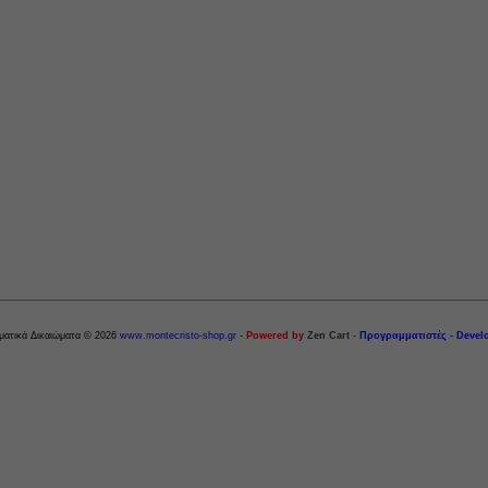
ματικά Δικαιώματα © 2026
www.montecristo-shop.gr
-
Powered by
Zen Cart
-
Προγραμματιστές - Devel