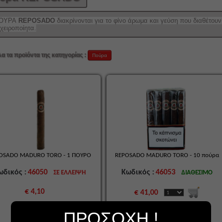
ΠΟΥΡΑ
REPOSADO
διακρίνονται για το φίνο άρωμα και γεύση που διαθέτουν
 χειροποίητα.
λα τα προϊόντα της κατηγορίας :
Πούρα
OSADO MADURO TORO - 1 ΠΟΥΡΟ
REPOSADO MADURO TORO - 10 πούρα
ωδικός :
46050
Κωδικός :
46053
ΣΕ ΕΛΛΕΙΨΗ
ΔΙΑΘΕΣΙΜΟ
€ 4,10
€ 41,00
ΠΡΟΣΟΧΗ !