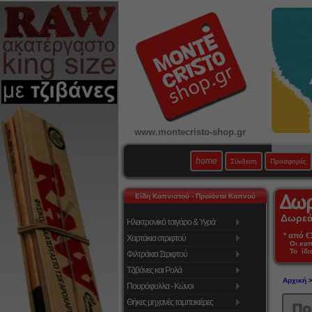
www.montecristo-shop.gr
home
Σύνδεση
Προσφορές
Είδη Καπνιστού - Προϊόντα Καπνού
Δωρεάν
Ηλεκτρονικό τσιγάρο & Υγρά
* από €39
Χαρτάκια στριφτού
Οι κα
Το ίδι
Φιλτράκια Στριφτού
Τζιβάνες και Ρολά
Αρχική
Πουρόφυλλα - Κώνοι
Θήκες μηχανές ταμπακιέρες
Πο