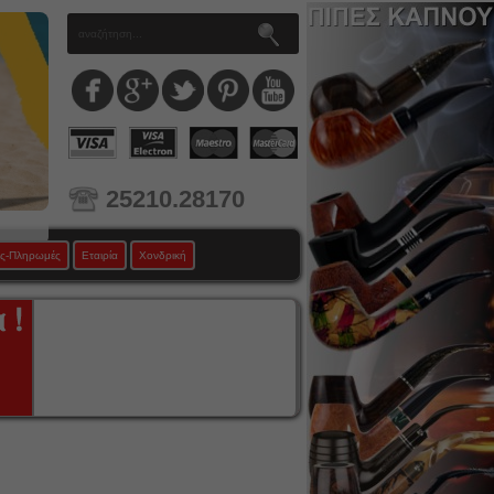
25210.28170
ς-Πληρωμές
Εταιρία
Χονδρική