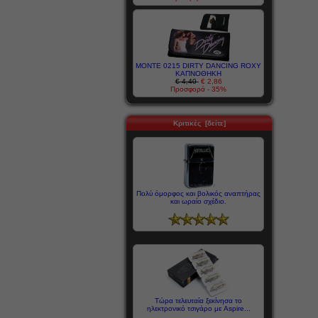
MONTE 0215 DIRTY DANCING ROXY
ΚΑΠΝΟΘΗΚΗ
€ 4,40
€ 2,86
Προσφορά - 35%
Κριτικές [δείτε]
Πολύ όμορφος και βολικός αναπτήρας
και ωραίο σχέδιο.
Τώρα τελευταία ξεκίνησα το
ηλεκτρονικό τσιγάρο με Aspire...