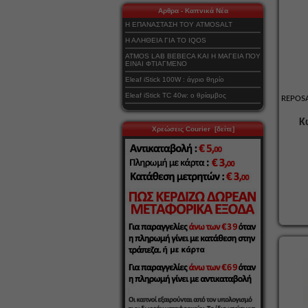
Αρθρα - Καπνικά Νέα
Η ΕΠΑΝΑΣΤΑΣΗ ΤΟΥ ATMOSALT
Η ΑΛΗΘΕΙΑ ΓΙΑ ΤΟ IQOS
ATMOS LAB BEBECA ΚΑΙ Η ΜΑΓΕΙΑ ΠΟΥ
ΕΙΝΑΙ ΦΤΙΑΓΜΕΝΟ
Eleaf iStick 100W : άγριο θηρίο
Eleaf iStick TC 40w: ο θρίαμβος
REPOS
Κ
Χρεώσεις Courier [δείτε]