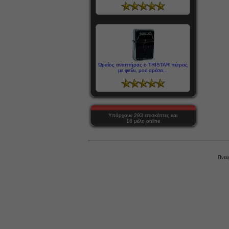
Ωραίος αναπτήρας ο TRISTAR πέτρας
με φιτίλι, μου αρέσει...
Υπάρχουν 293 επισκέπτες και
16 μέλη online
Πνευ