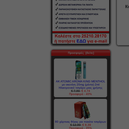
Κ
Προσφορές [δείτε]
AK ATOMIC AROMA KING MENTHOL
με νικοτίνη 20mg (μέντα) 2ml
Ηλεκτρονικό τσιγάρο μιας χρήσης
€ 7,90
€ 4,74
Προσφορά - 40%
80 χάρτινες θήκες για πακέτα τσιγάρων
€ 12,90
€ 8,39
Προσφορά - 35%