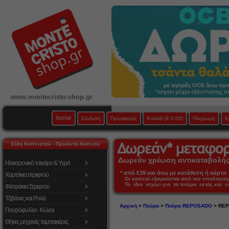
www.montecristo-shop.gr
home
Σύνδεση
Προσφορές
Καλάθι
[€ 0,00]
Πληρωμή
Κ
Είδη Καπνιστού - Προϊόντα Καπνού
Δωρεάν χρέωση αντικαταβολής 
Ηλεκτρονικό τσιγάρο & Υγρά
* από €39 και άνω με κατάθεση ή κάρτα 
Χαρτάκια στριφτού
Οι καπνοί εξαιρούνται από τον υπολογι
Το ίδιο ισχύει για τα πούρα εκτός και 
Φιλτράκια Στριφτού
Τζιβάνες και Ρολά
Αρχική
>
Πούρα
>
Πούρα REPOSADO
> REP
Πουρόφυλλα - Κώνοι
Θήκες μηχανές ταμπακιέρες