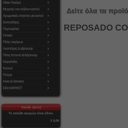
Άδεια Τσιγάρα
Δείτε όλα τα προϊό
Μηχανές που κόβουν καπνό
Αρωματικές σταγόνες για καπνό
Καπνοθήκες
REPOSADO CO
Πορτοφόλια
Οπτικά
Πίπες τσιγάρων
Αναπτήρες & αξεσουάρ
Πίπες Καπνού & Αξεσουάρ
Ναργιλέδες
Καπνοί
Πούρα
Herb & Grinders
Είδη MARKET
Καλάθι [δείτε]
Το καλάθι αγορών είναι άδειο.
€ 0,00