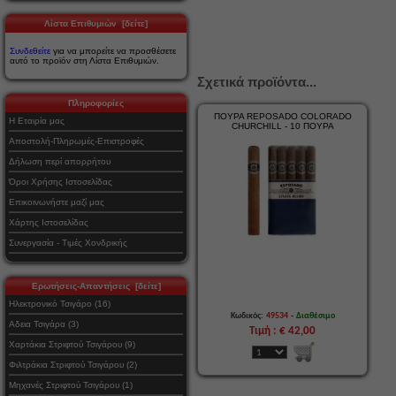
Λίστα Επιθυμιών [δείτε]
Συνδεθείτε
για να μπορείτε να προσθέσετε
αυτό το προϊόν στη Λίστα Επιθυμιών.
Σχετικά προϊόντα...
Πληροφορίες
ΠΟΥΡΑ REPOSADO COLORADO
Η Εταιρία μας
CHURCHILL - 10 ΠΟΥΡΑ
Αποστολή-Πληρωμές-Επιστροφές
Δήλωση περί απορρήτου
Όροι Χρήσης Ιστοσελίδας
Επικοινωνήστε μαζί μας
Χάρτης Ιστοσελίδας
Συνεργασία - Τιμές Χονδρικής
Ερωτήσεις-Απαντήσεις [δείτε]
Ηλεκτρονικό Τσιγάρο (16)
-
Κωδικός:
49534
Διαθέσιμο
Αδεια Τσιγάρα (3)
Τιμή : € 42,00
Χαρτάκια Στριφτού Τσιγάρου (9)
Φιλτράκια Στριφτού Τσιγάρου (2)
Μηχανές Στριφτού Τσιγάρου (1)