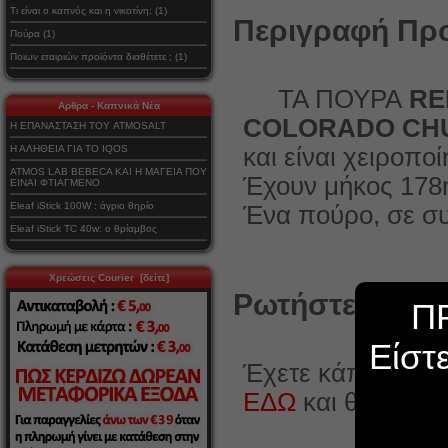
Τι είναι ο καπνός και η νικοτίνη; (1)
Περιγραφή Προ
Πούρα (1)
Ποιων εταιριών προϊόντα διαθέτετε ; (1)
ΤΑ ΠΟΥΡΑ
RE
Αρθρα - Καπνικά Νέα
COLORADO CH
Η ΕΠΑΝΑΣΤΑΣΗ ΤΟΥ ATMOSALT
Η ΑΛΗΘΕΙΑ ΓΙΑ ΤΟ IQOS
και είναι χειροπο
ATMOS LAB BEBECA ΚΑΙ Η ΜΑΓΕΙΑ ΠΟΥ
Έχουν μήκος 178m
ΕΙΝΑΙ ΦΤΙΑΓΜΕΝΟ
Eleaf iStick 100W : άγριο θηρίο
Ένα πούρο, σε σ
Eleaf iStick TC 40w: ο θρίαμβος
Χρεώσεις Courier [δείτε]
Ρωτήστε κάτι γ
Π
Είστ
Έχετε κάποια ερώ
ΕΔΩ
και θα χαρο