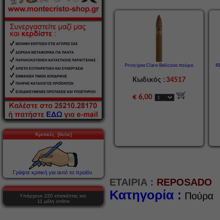
Principes Claro Belicoso πούρο
R
Κωδικός :
34517
€ 6,00
Κριτικές [δείτε]
Γράψτε κριτική για αυτό το προϊόν.
ΕΤΑΙΡΙΑ :
REPOSADO
Κατηγορία :
Πούρα
Υπάρχουν 220 επισκέπτες και
11 μέλη online