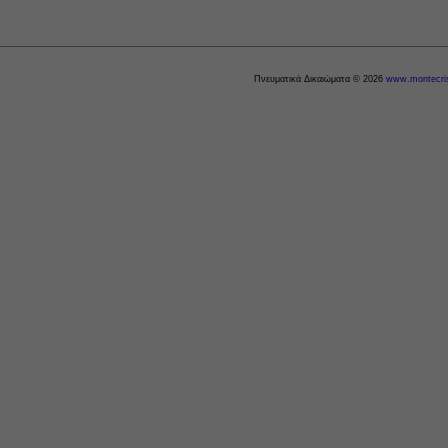
Πνευματικά Δικαιώματα © 2026
www.montecris