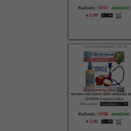
Κωδικός :
5937
ΔΙΑΘΕΣΙΜΟ
€ 5,00
Πόντοι Ανταμοιβής : € 0,10
NATURA MIX SHAKE VAPE NARGHILE A
30/60ML (ναργιλέ μήλο)
MIX νικοτίνη
:
Κωδικός :
5938
ΔΙΑΘΕΣΙΜΟ
€ 5,00