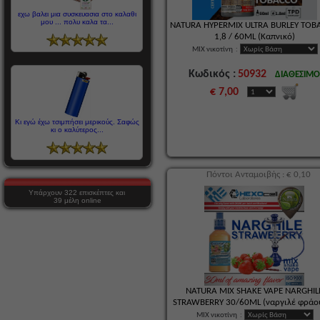
εχω βαλει μια συσκευασια στο καλαθι
μου ... πολυ καλα τα...
NATURA HYPERMIX ULTRA BURLEY TO
1,8 / 60ML (Καπνικό)
MIX νικοτίνη
:
Κωδικός :
50932
ΔΙΑΘΕΣΙΜ
€ 7,00
Kι εγώ έχω τσιμπήσει μερικούς. Σαφώς
κι ο καλύτερος...
Πόντοι Ανταμοιβής : € 0,10
Υπάρχουν 322 επισκέπτες και
39 μέλη online
NATURA MIX SHAKE VAPE NARGHIL
STRAWBERRY 30/60ML (ναργιλέ φράο
MIX νικοτίνη
: