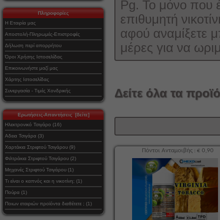
Pg. Το μόνο που έ
Πληροφορίες
επιθυμητή νικοτίν
Η Εταιρία μας
αφού αναμίξετε μ
Αποστολή-Πληρωμές-Επιστροφές
μέρες για να ωρι
Δήλωση περί απορρήτου
Όροι Χρήσης Ιστοσελίδας
Επικοινωνήστε μαζί μας
Χάρτης Ιστοσελίδας
Δείτε όλα τα προϊό
Συνεργασία - Τιμές Χονδρικής
Ερωτήσεις-Απαντήσεις [δείτε]
Ηλεκτρονικό Τσιγάρο (16)
Αδεια Τσιγάρα (3)
Χαρτάκια Στριφτού Τσιγάρου (9)
Πόντοι Ανταμοιβής : € 0,90
Φιλτράκια Στριφτού Τσιγάρου (2)
Μηχανές Στριφτού Τσιγάρου (1)
Τι είναι ο καπνός και η νικοτίνη; (1)
Πούρα (1)
Ποιων εταιριών προϊόντα διαθέτετε ; (1)