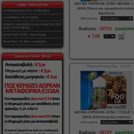
NATURA HYPERMIX ULTRA VIRGINIA 1,
Αρθρα - Καπνικά Νέα
60ML (Ήπιος και αρωματικός καπν
Η ΕΠΑΝΑΣΤΑΣΗ ΤΟΥ ATMOSALT
Βιρτζίνια)
Η ΑΛΗΘΕΙΑ ΓΙΑ ΤΟ IQOS
MIX νικοτίνη
:
ATMOS LAB BEBECA ΚΑΙ Η ΜΑΓΕΙΑ ΠΟΥ
ΕΙΝΑΙ ΦΤΙΑΓΜΕΝΟ
Κωδικός :
50733
ΔΙΑΘΕΣΙΜ
Eleaf iStick 100W : άγριο θηρίο
€ 7,00
Eleaf iStick TC 40w: ο θρίαμβος
Χρεώσεις Courier [δείτε]
Πόντοι Ανταμοιβής : € 0,90
NATURA HYPERMIX ULTRA 7 FOGLIE 1,
60ML (Επτά ποικιλίες καπνού)
MIX νικοτίνη
:
Κωδικός :
50729
ΔΙΑΘΕΣΙΜ