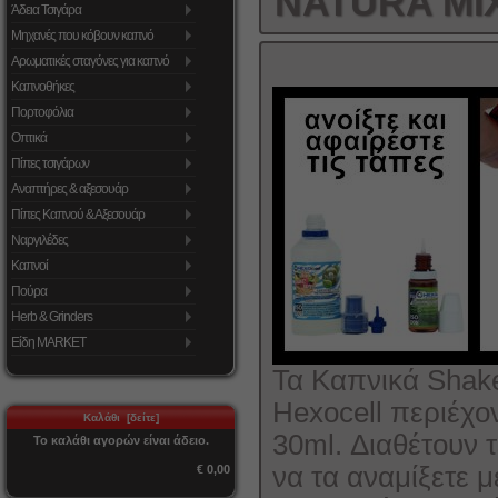
NATURA MI
Άδεια Τσιγάρα
Μηχανές που κόβουν καπνό
Αρωματικές σταγόνες για καπνό
Καπνοθήκες
Πορτοφόλια
Οπτικά
Πίπες τσιγάρων
Αναπτήρες & αξεσουάρ
Πίπες Καπνού & Αξεσουάρ
Ναργιλέδες
Καπνοί
Πούρα
Herb & Grinders
Είδη MARKET
Τα Καπνικά Shake
Hexocell περιέχο
Καλάθι [δείτε]
30ml. Διαθέτουν τ
Το καλάθι αγορών είναι άδειο.
να τα αναμίξετε 
€ 0,00