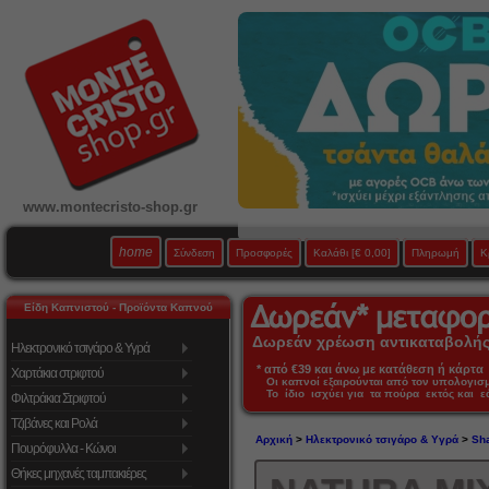
www.montecristo-shop.gr
home
Σύνδεση
Προσφορές
Καλάθι
[€ 0,00]
Πληρωμή
Κ
Είδη Καπνιστού - Προϊόντα Καπνού
Δωρεάν χρέωση αντικαταβολής 
Ηλεκτρονικό τσιγάρο & Υγρά
* από €39 και άνω με κατάθεση ή κάρτα 
Χαρτάκια στριφτού
Οι καπνοί εξαιρούνται από τον υπολογι
Το ίδιο ισχύει για τα πούρα εκτός και 
Φιλτράκια Στριφτού
Τζιβάνες και Ρολά
Αρχική
>
Ηλεκτρονικό τσιγάρο & Υγρά
>
Sha
Πουρόφυλλα - Κώνοι
Θήκες μηχανές ταμπακιέρες