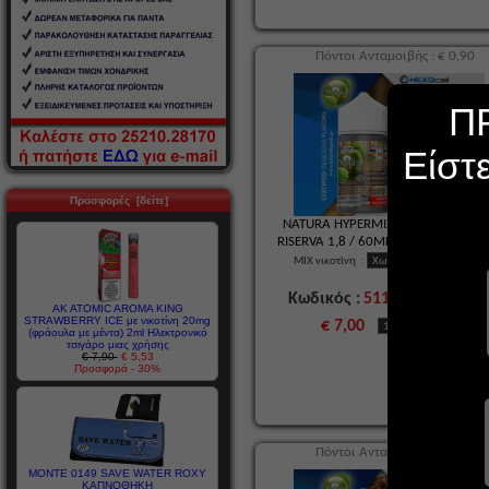
Πόντοι Ανταμοιβής : € 0,90
Π
Είστ
Προσφορές [δείτε]
NATURA HYPERMIX ULTRA TOSCAN
RISERVA 1,8 / 60ML (Πούρο Τοσκάνη
MIX νικοτίνη
:
Κωδικός :
51148
ΔΙΑΘΕΣΙΜ
AK ATOMIC AROMA KING
STRAWBERRY ICE με νικοτίνη 20mg
€ 7,00
(φράουλα με μέντα) 2ml Ηλεκτρονικό
τσιγάρο μιας χρήσης
€ 7,90
€ 5,53
Προσφορά - 30%
Πόντοι Ανταμοιβής : € 0,90
MONTE 0149 SAVE WATER ROXY
ΚΑΠΝΟΘΗΚΗ