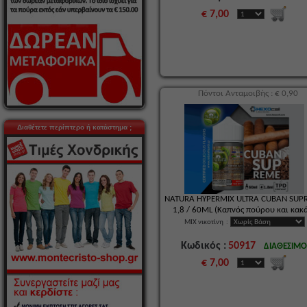
€ 7,00
Πόντοι Ανταμοιβής : € 0,90
Διαθέτετε περίπτερο ή κατάστημα ;
NATURA HYPERMIX ULTRA CUBAN SUP
1,8 / 60ML (Καπνός πούρου και κακ
MIX νικοτίνη
:
Κωδικός :
50917
ΔΙΑΘΕΣΙΜ
€ 7,00