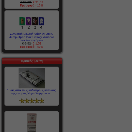
€ 36,90
€ 31,37
Προσφορά - 15%
Συνθετική μαλακή θήκη ATOMIC
Jump-Open Box Galaxy Wars για
πακέτο τσιγάρων
€ 2,52
€ 1,51
Προσφορά - 40%
Κριτικές [δείτε]
Ένας από τους καλύτερους καπνούς
της αγοράς λόγω Χαρμανιου...