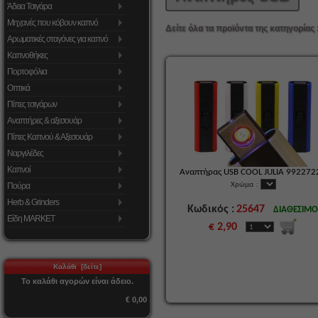
Άδεια Τσιγάρα
Μηχανές που κόβουν καπνό
Δείτε όλα τα προϊόντα της κατηγορίας 
Αρωματικές σταγόνες για καπνό
Καπνοθήκες
Πορτοφόλια
Οπτικά
Πίπες τσιγάρων
Αναπτήρες & αξεσουάρ
Πίπες Καπνού & Αξεσουάρ
Ναργιλέδες
Καπνοί
Αναπτήρας USB COOL JULIA 992272
Χρώμα
:
Πούρα
Herb & Grinders
Κωδικός :
25647
ΔΙΑΘΕΣΙΜ
Είδη MARKET
€ 2,90
Καλάθι [δείτε]
Το καλάθι αγορών είναι άδειο.
€ 0,00