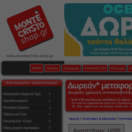
www.montecristo-shop.gr
home
Σύνδεση
Προσφορές
Καλάθι
[€ 0,00]
Πληρωμή
Κ
Είδη Καπνιστού - Προϊόντα Καπνού
Δωρεάν χρέωση αντικαταβολής 
Ηλεκτρονικό τσιγάρο & Υγρά
* από €39 και άνω με κατάθεση ή κάρτα 
Χαρτάκια στριφτού
Οι καπνοί εξαιρούνται από τον υπολογι
Το ίδιο ισχύει για τα πούρα εκτός και 
Φιλτράκια Στριφτού
Τζιβάνες και Ρολά
Αρχική
>
Αναπτήρες & αξεσουάρ
>
Αναπτήρ
Πουρόφυλλα - Κώνοι
Θήκες μηχανές ταμπακιέρες
Αναπτήρες USB