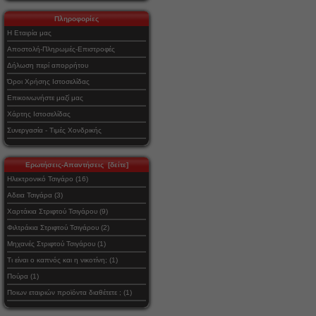
Πληροφορίες
Η Εταιρία μας
Αποστολή-Πληρωμές-Επιστροφές
Δήλωση περί απορρήτου
Όροι Χρήσης Ιστοσελίδας
Επικοινωνήστε μαζί μας
Χάρτης Ιστοσελίδας
Συνεργασία - Τιμές Χονδρικής
Ερωτήσεις-Απαντήσεις [δείτε]
Ηλεκτρονικό Τσιγάρο (16)
Αδεια Τσιγάρα (3)
Χαρτάκια Στριφτού Τσιγάρου (9)
Φιλτράκια Στριφτού Τσιγάρου (2)
Μηχανές Στριφτού Τσιγάρου (1)
Τι είναι ο καπνός και η νικοτίνη; (1)
Πούρα (1)
Ποιων εταιριών προϊόντα διαθέτετε ; (1)