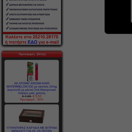
Προσφορές [δείτε]
AK ATOMIC AROMA KING
WATERMELON ICE με νικοτίνη 20mg
(καρπούζι με μέντα) 2ml Ηλεκτρονικό
τσιγάρο μιας χρήσης
€ 7,90
€ 5,53
Προσφορά - 30%
ΥΓΡΑΝΤΗΡΑΣ ΚΑΡΥΔΙΑ ΜΕ ΒΙΤΡΙΝΑ
99561077 ΓΙΑ 20- 25 ΠΟΥΡΑ