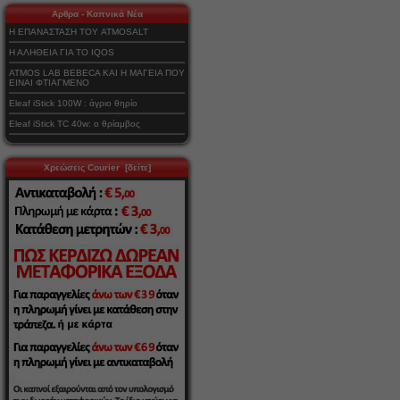
Αρθρα - Καπνικά Νέα
Η ΕΠΑΝΑΣΤΑΣΗ ΤΟΥ ATMOSALT
Η ΑΛΗΘΕΙΑ ΓΙΑ ΤΟ IQOS
ATMOS LAB BEBECA ΚΑΙ Η ΜΑΓΕΙΑ ΠΟΥ
ΕΙΝΑΙ ΦΤΙΑΓΜΕΝΟ
Eleaf iStick 100W : άγριο θηρίο
Eleaf iStick TC 40w: ο θρίαμβος
Χρεώσεις Courier [δείτε]