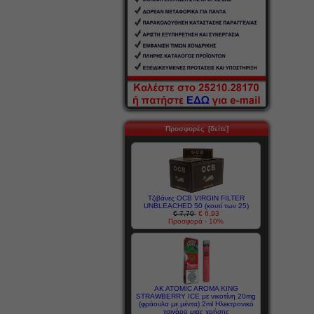
Προσφορές [δείτε]
Τζιβάνες OCB VIRGIN FILTER
UNBLEACHED 50 (κουτί των 25)
€ 7,70
€ 6,93
Προσφορά - 10%
AK ATOMIC AROMA KING
STRAWBERRY ICE με νικοτίνη 20mg
(φράουλα με μέντα) 2ml Ηλεκτρονικό
τσιγάρο μιας χρήσης