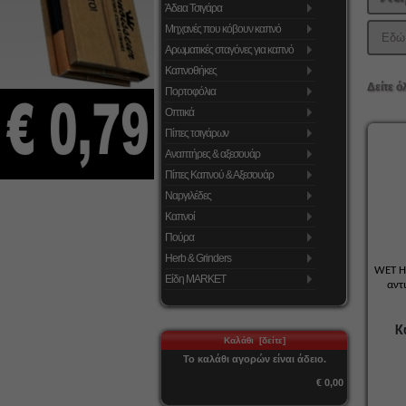
Άδεια Τσιγάρα
Μηχανές που κόβουν καπνό
Εδώ 
Αρωματικές σταγόνες για καπνό
Καπνοθήκες
Δείτε ό
Πορτοφόλια
Οπτικά
Πίπες τσιγάρων
Αναπτήρες & αξεσουάρ
Πίπες Καπνού & Αξεσουάρ
Ναργιλέδες
Καπνοί
Πούρα
Herb & Grinders
WET H
Είδη MARKET
αντ
Κ
Καλάθι [δείτε]
Το καλάθι αγορών είναι άδειο.
€ 0,00