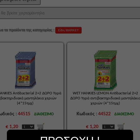
θα βρείτε χαρτομάντηλα
λα τα προϊόντα της κατηγορίας :
Είδη MARKET
ANKIES Antibacterial 2+2 ΔΩΡΟ Υγρά
WET HANKIES LEMON Antibacterial 2+2
ιβακτηριδιακά μαντηλάκια χεριών
ΔΩΡΟ Υγρά αντιβακτηριδιακά μαντηλάκι
(4*15τμχ)
χεριών (4*15τμχ)
ωδικός :
44515
Κωδικός :
44522
ΔΙΑΘΕΣΙΜΟ
ΔΙΑΘΕΣΙΜΟ
€ 1,20
€ 1,20