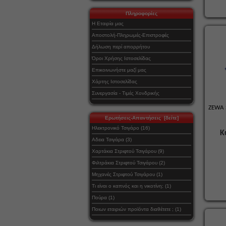
Πληροφορίες
Η Εταιρία μας
Αποστολή-Πληρωμές-Επιστροφές
Δήλωση περί απορρήτου
Όροι Χρήσης Ιστοσελίδας
Επικοινωνήστε μαζί μας
Χάρτης Ιστοσελίδας
Συνεργασία - Τιμές Χονδρικής
ZEWA 
Ερωτήσεις-Απαντήσεις [δείτε]
Ηλεκτρονικό Τσιγάρο (16)
Κ
Αδεια Τσιγάρα (3)
Χαρτάκια Στριφτού Τσιγάρου (9)
Φιλτράκια Στριφτού Τσιγάρου (2)
Μηχανές Στριφτού Τσιγάρου (1)
Τι είναι ο καπνός και η νικοτίνη; (1)
Πούρα (1)
Ποιων εταιριών προϊόντα διαθέτετε ; (1)