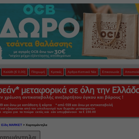
Καλάθι
[€ 0,00]
Πληρωμή
Κριτικές
Αρθρα-Καπνικά Νέα
Επικοινωνία
Αποστολέ
 χρέωση αντικαταβολής ανεξαρτήτου όγκου και βάρους !
 και άνω με κατάθεση ή κάρτα * από €69 και άνω με αντικαταβολή
πνοί εξαιρούνται από τον υπολογισμό των δωρεάν μεταφορικών
ο ισχύει για τα πούρα εκτός και εάν υπερβαίνουν τα € 150.00
>
Είδη MARKET
> Χαρτομάντηλα
ρτομάντηλα