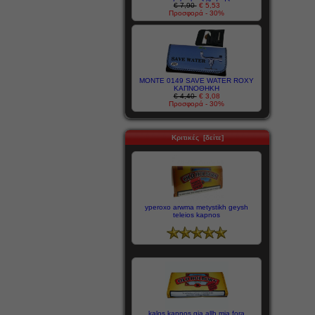
€ 7,90
€ 5,53
Προσφορά - 30%
MONTE 0149 SAVE WATER ROXY
ΚΑΠΝΟΘΗΚΗ
€ 4,40
€ 3,08
Προσφορά - 30%
Κριτικές [δείτε]
yperoxo arwma metystikh geysh
teleios kapnos
kalos kapnos gia allh mia fora