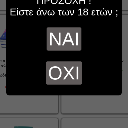
ΠΡΟΣΟΧΗ !
Είστε άνω των 18 ετών ;
ΝΑΙ
SOFTIS ORIGINAL ΧΑΡΤΟΜΑΝΤΗΛΑ 4
SELPAK ΧΑΡΤΟΜΑΝΤΗΛΑ 4 φύλλων
ΟΧΙ
φύλλων (Συσκευασία 15τεμ)
Κωδικός :
39204
ΔΙΑΘΕΣΙΜΟ
ωδικός :
36834
ΔΙΑΘΕΣΙΜΟ
€ 0,17
€ 2,85