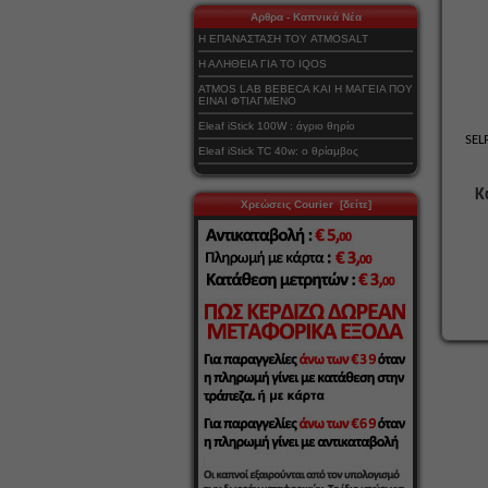
Αρθρα - Καπνικά Νέα
Η ΕΠΑΝΑΣΤΑΣΗ ΤΟΥ ATMOSALT
Η ΑΛΗΘΕΙΑ ΓΙΑ ΤΟ IQOS
ATMOS LAB BEBECA ΚΑΙ Η ΜΑΓΕΙΑ ΠΟΥ
ΕΙΝΑΙ ΦΤΙΑΓΜΕΝΟ
Eleaf iStick 100W : άγριο θηρίο
SE
Eleaf iStick TC 40w: ο θρίαμβος
Κ
Χρεώσεις Courier [δείτε]