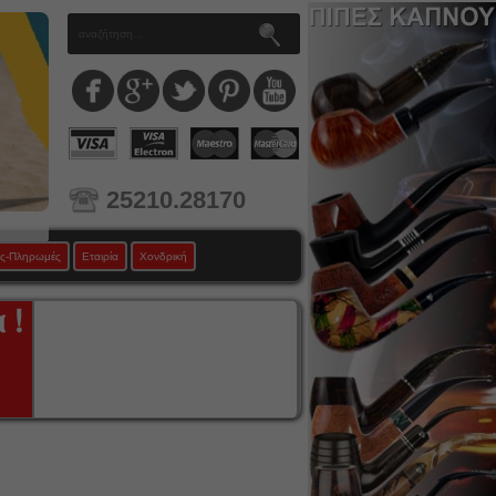
25210.28170
ς-Πληρωμές
Εταιρία
Χονδρική