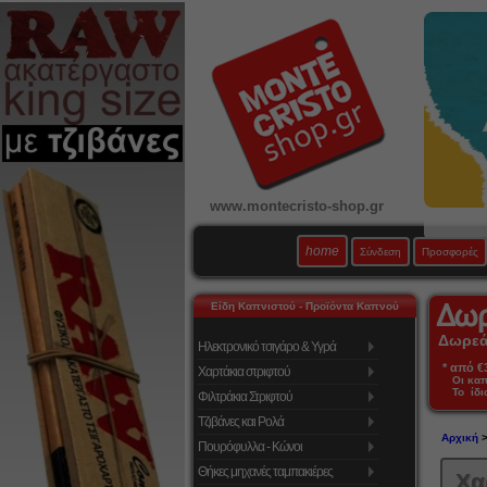
www.montecristo-shop.gr
home
Σύνδεση
Προσφορές
Είδη Καπνιστού - Προϊόντα Καπνού
Δωρεάν
Ηλεκτρονικό τσιγάρο & Υγρά
* από €39
Χαρτάκια στριφτού
Οι κα
Το ίδι
Φιλτράκια Στριφτού
Τζιβάνες και Ρολά
Αρχική
Πουρόφυλλα - Κώνοι
Θήκες μηχανές ταμπακιέρες
Χα