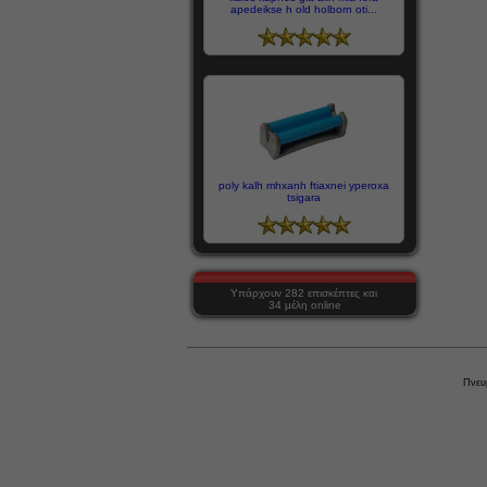
apedeikse h old holborn oti...
poly kalh mhxanh ftiaxnei yperoxa
tsigara
Υπάρχουν 282 επισκέπτες και
34 μέλη online
Πνευ