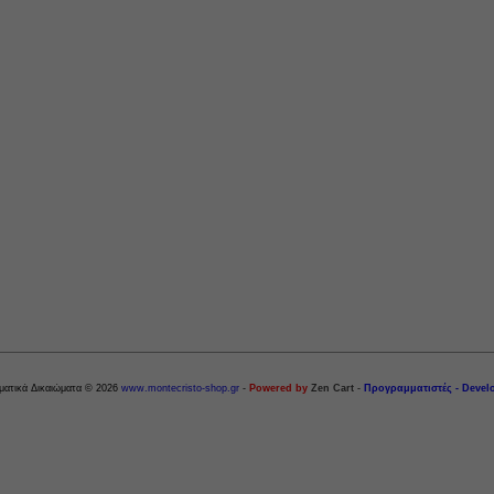
ματικά Δικαιώματα © 2026
www.montecristo-shop.gr
-
Powered by
Zen Cart
-
Προγραμματιστές - Devel