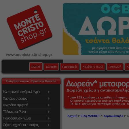
www.montecristo-shop.gr
home
Σύνδεση
Προσφορές
Καλάθι
[€ 0,00]
Πληρωμή
Κ
Είδη Καπνιστού - Προϊόντα Καπνού
Δωρεάν χρέωση αντικαταβολής 
Ηλεκτρονικό τσιγάρο & Υγρά
* από €39 και άνω με κατάθεση ή κάρτα 
Χαρτάκια στριφτού
Οι καπνοί εξαιρούνται από τον υπολογι
Το ίδιο ισχύει για τα πούρα εκτός και 
Φιλτράκια Στριφτού
Τζιβάνες και Ρολά
Αρχική
>
Είδη MARKET
>
Χαρτομάντηλα
> S
Πουρόφυλλα - Κώνοι
Θήκες μηχανές ταμπακιέρες