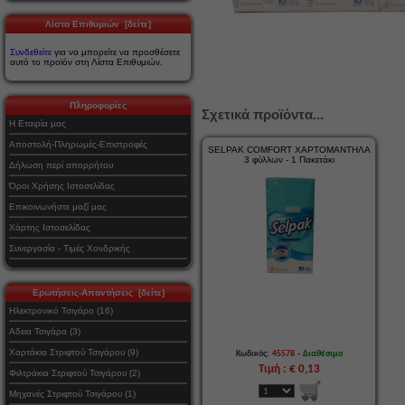
Λίστα Επιθυμιών [δείτε]
Συνδεθείτε
για να μπορείτε να προσθέσετε
αυτό το προϊόν στη Λίστα Επιθυμιών.
Πληροφορίες
Σχετικά προϊόντα...
Η Εταιρία μας
Αποστολή-Πληρωμές-Επιστροφές
SELPAK COMFORT ΧΑΡΤΟΜΑΝΤΗΛΑ
3 φύλλων - 1 Πακετάκι
Δήλωση περί απορρήτου
Όροι Χρήσης Ιστοσελίδας
Επικοινωνήστε μαζί μας
Χάρτης Ιστοσελίδας
Συνεργασία - Τιμές Χονδρικής
Ερωτήσεις-Απαντήσεις [δείτε]
Ηλεκτρονικό Τσιγάρο (16)
Αδεια Τσιγάρα (3)
Χαρτάκια Στριφτού Τσιγάρου (9)
-
Κωδικός:
45578
Διαθέσιμο
Τιμή : € 0,13
Φιλτράκια Στριφτού Τσιγάρου (2)
Μηχανές Στριφτού Τσιγάρου (1)