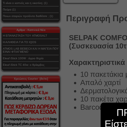
Τι είναι ο καπνός και η νικοτίνη; (1)
Πούρα (1)
Περιγραφή Προ
Ποιων εταιριών προϊόντα διαθέτετε ; (1)
Αρθρα - Καπνικά Νέα
SELPAK COMFO
Η ΕΠΑΝΑΣΤΑΣΗ ΤΟΥ ATMOSALT
Η ΑΛΗΘΕΙΑ ΓΙΑ ΤΟ IQOS
(Συσκευασία 10τ
ATMOS LAB BEBECA ΚΑΙ Η ΜΑΓΕΙΑ ΠΟΥ
ΕΙΝΑΙ ΦΤΙΑΓΜΕΝΟ
Eleaf iStick 100W : άγριο θηρίο
Χαρακτηριστικά
Eleaf iStick TC 40w: ο θρίαμβος
10 πακετάκια 
Χρεώσεις Courier [δείτε]
Απαλό χαρτί
Δερματολογικ
10 πακέτα χα
Barcode : 86
Π
Είστ