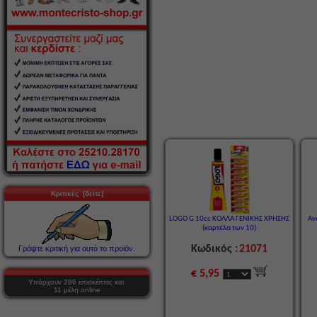
Κριτικές [δείτε]
LOGO G 10cc ΚΟΛΛΑ ΓΕΝΙΚΗΣ ΧΡΗΣΗΣ
Αν
(καρτέλα των 10)
Κωδικός :
21071
Γράψτε κριτική για αυτό το προϊόν.
€ 5,95
Υπάρχουν 286 επισκέπτες και
11 μέλη online