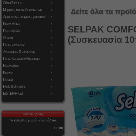
Άδεια Τσιγάρα
Δείτε όλα τα προϊό
Μηχανές που κόβουν καπνό
Αρωματικές σταγόνες για καπνό
Καπνοθήκες
SELPAK COMF
Πορτοφόλια
(Συσκευασία 10
Οπτικά
Πίπες τσιγάρων
Αναπτήρες & αξεσουάρ
Πίπες Καπνού & Αξεσουάρ
Ναργιλέδες
Καπνοί
Πούρα
Herb & Grinders
Είδη MARKET
Καλάθι [δείτε]
Το καλάθι αγορών είναι άδειο.
€ 0,00