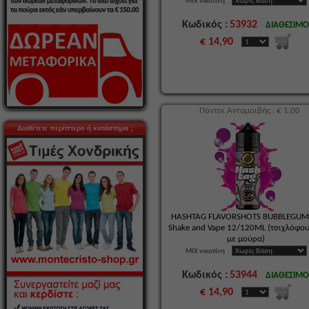
MIX νικοτίνη
:
Κωδικός :
53932
ΔΙΑΘΕΣΙΜ
€ 14,90
Πόντοι Ανταμοιβής : € 1,00
Διαθέτετε περίπτερο ή κατάστημα ;
HASHTAG FLAVORSHOTS BUBBLEGUM
Shake and Vape 12/120ML (τσιχλόφο
με μούρα)
MIX νικοτίνη
:
Κωδικός :
53944
ΔΙΑΘΕΣΙΜ
€ 14,90