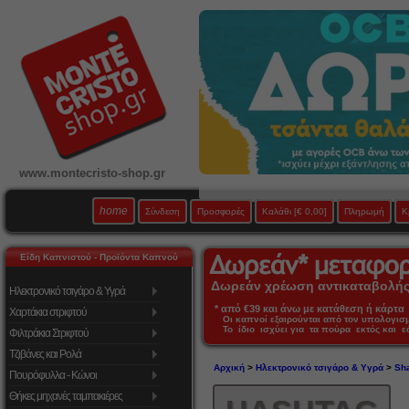
www.montecristo-shop.gr
home
Σύνδεση
Προσφορές
Καλάθι
[€ 0,00]
Πληρωμή
Κ
Είδη Καπνιστού - Προϊόντα Καπνού
Δωρεάν χρέωση αντικαταβολής 
Ηλεκτρονικό τσιγάρο & Υγρά
* από €39 και άνω με κατάθεση ή κάρτα 
Χαρτάκια στριφτού
Οι καπνοί εξαιρούνται από τον υπολογι
Το ίδιο ισχύει για τα πούρα εκτός και 
Φιλτράκια Στριφτού
Τζιβάνες και Ρολά
Αρχική
>
Ηλεκτρονικό τσιγάρο & Υγρά
>
Sha
Πουρόφυλλα - Κώνοι
Θήκες μηχανές ταμπακιέρες