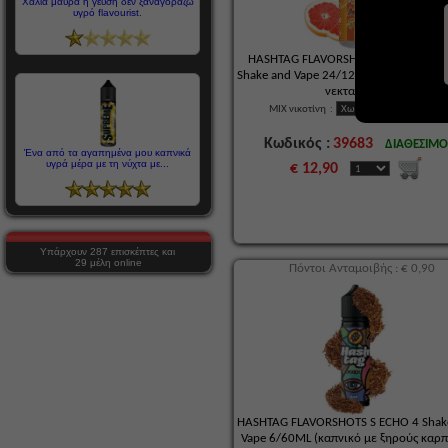
Χάλια μαύρα η γεύση δεν ξαναγοράζω
υγρό flavourist.
HASHTAG FLAVORSHOTS NECTAR SPL
Shake and Vape 24/120ML (εσπεριδοει
νεκταρίνια)
MIX νικοτίνη
:
Κωδικός :
39683
ΔΙΑΘΕΣΙΜ
Ένα από τα αγαπημένα μου καπνικά
υγρά μέρα με τη νύχτα με...
€ 12,90
Υπάρχουν 287 επισκέπτες και
29 μέλη online
Πόντοι Ανταμοιβής : € 0,90
HASHTAG FLAVORSHOTS S ECHO 4 Shak
Vape 6/60ML (καπνικό με ξηρούς καρπ