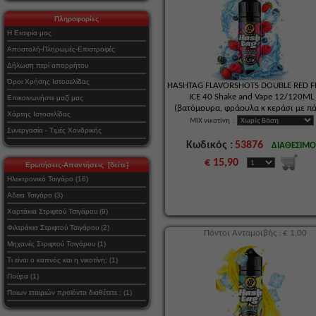
Πληροφορίες
Η Εταιρία μας
Αποστολή-Πληρωμές-Επιστροφές
Δήλωση περί απορρήτου
Όροι Χρήσης Ιστοσελίδας
HASHTAG FLAVORSHOTS DOUBLE RED F
ICE 40 Shake and Vape 12/120ML
Επικοινωνήστε μαζί μας
(βατόμουρα, φράουλα κ κεράσι με π
Χάρτης Ιστοσελίδας
MIX νικοτίνη
:
Συνεργασία - Τιμές Χονδρικής
Κωδικός :
53876
ΔΙΑΘΕΣΙΜ
€ 15,90
Ερωτήσεις-Απαντήσεις [δείτε]
Ηλεκτρονικό Τσιγάρο (16)
Αδεια Τσιγάρα (3)
Χαρτάκια Στριφτού Τσιγάρου (9)
Φιλτράκια Στριφτού Τσιγάρου (2)
Πόντοι Ανταμοιβής : € 1,00
Μηχανές Στριφτού Τσιγάρου (1)
Τι είναι ο καπνός και η νικοτίνη; (1)
Πούρα (1)
Ποιων εταιριών προϊόντα διαθέτετε ; (1)