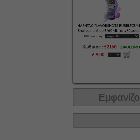
HASHTAG FLAVORSHOTS BUΒBLEGUM
Shake and Vape 6/60ML (τσιχλόφουσ
MIX νικοτίνη
:
Κωδικός :
52160
ΔΙΑΘΕΣΙΜ
€ 9,00
Εμφανίζο