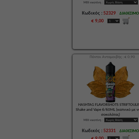
MIX νικοτίνη
:
Κωδικός :
52329
ΔΙΑΘΕΣΙΜ
€ 9,00
Πόντοι Ανταμοιβής : € 0,90
HASHTAG FLAVORSHOTS STRIFTOULIS
Shake and Vape 6/60ML (καπνικό με ν
σοκολάτας)
MIX νικοτίνη
:
Κωδικός :
52331
ΔΙΑΘΕΣΙΜ
€ 9,00