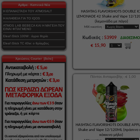
Αρθρα - Καπνικά Νέα
Η ΕΠΑΝΑΣΤΑΣΗ ΤΟΥ ATMOSALT
HASHTAG FLAVORSHOTS DOUBLE IC
LEMONADE 42 Shake and Vape 12/1
Η ΑΛΗΘΕΙΑ ΓΙΑ ΤΟ IQOS
(λεμονάδα με πάγο)
ATMOS LAB BEBECA ΚΑΙ Η ΜΑΓΕΙΑ ΠΟΥ
MIX νικοτίνη
:
ΕΙΝΑΙ ΦΤΙΑΓΜΕΝΟ
Eleaf iStick 100W : άγριο θηρίο
Κωδικός :
53909
ΔΙΑΘΕΣΙΜ
Eleaf iStick TC 40w: ο θρίαμβος
€ 15,90
Χρεώσεις Courier [δείτε]
Πόντοι Ανταμοιβής : € 1,00
HASHTAG FLAVORSHOTS DOUBLE APPL
Shake and Vape 12/120ML (πράσινο 
κόκκινο μήλο)