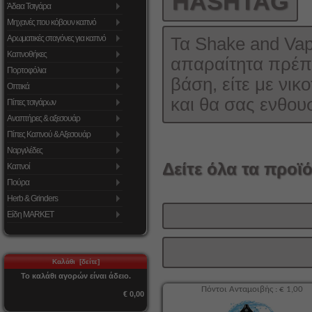
HASHTAG
Άδεια Τσιγάρα
Μηχανές που κόβουν καπνό
Αρωματικές σταγόνες για καπνό
Τα Shake and Va
Καπνοθήκες
απαραίτητα πρέπε
Πορτοφόλια
βάση, είτε με νικο
Οπτικά
και θα σας ενθου
Πίπες τσιγάρων
Αναπτήρες & αξεσουάρ
Πίπες Καπνού & Αξεσουάρ
Ναργιλέδες
Δείτε όλα τα προϊό
Καπνοί
Πούρα
Herb & Grinders
Είδη MARKET
Καλάθι [δείτε]
Το καλάθι αγορών είναι άδειο.
Πόντοι Ανταμοιβής : € 1,00
€ 0,00