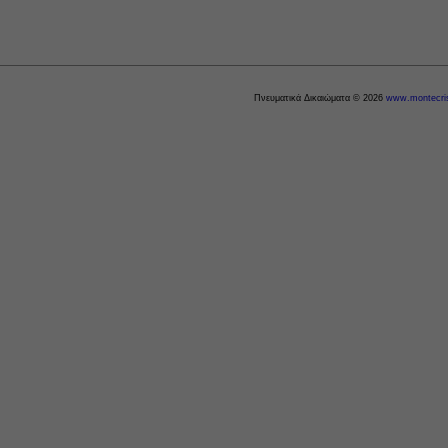
Πνευματικά Δικαιώματα © 2026
www.montecris