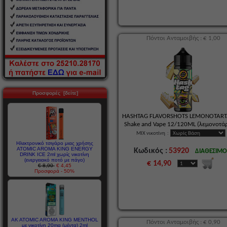
Πόντοι Ανταμοιβής : € 1,00
Προσφορές [δείτε]
HASHTAG FLAVORSHOTS LEMONOTART
Shake and Vape 12/120ML (λεμονοτά
MIX νικοτίνη
:
Ηλεκτρονικό τσιγάρο μιας χρήσης
ATOMIC AROMA KING ENERGY
Κωδικός :
53920
ΔΙΑΘΕΣΙΜ
DRINK ICE 2ml χωρίς νικοτίνη
(ενεργειακό ποτό με πάγο)
€ 14,90
€ 8,90
€ 4,45
Προσφορά - 50%
AK ATOMIC AROMA KING MENTHOL
Πόντοι Ανταμοιβής : € 0,90
με νικοτίνη 20mg (μέντα) 2ml