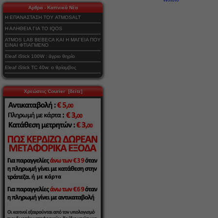
Αρθρα - Καπνικά Νέα
Η ΕΠΑΝΑΣΤΑΣΗ ΤΟΥ ATMOSALT
Η ΑΛΗΘΕΙΑ ΓΙΑ ΤΟ IQOS
ATMOS LAB BEBECA ΚΑΙ Η ΜΑΓΕΙΑ ΠΟΥ
ΕΙΝΑΙ ΦΤΙΑΓΜΕΝΟ
Eleaf iStick 100W : άγριο θηρίο
Eleaf iStick TC 40w: ο θρίαμβος
Χρεώσεις Courier [δείτε]