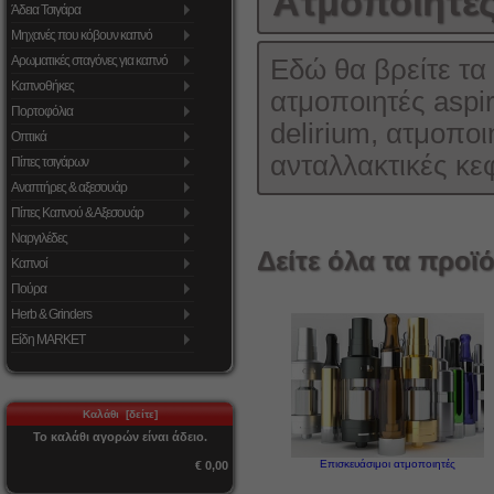
Ατμοποιητές
Άδεια Τσιγάρα
Μηχανές που κόβουν καπνό
Αρωματικές σταγόνες για καπνό
Εδώ θα βρείτε τα
Καπνοθήκες
ατμοποιητές aspi
Πορτοφόλια
delirium, ατμοποι
Οπτικά
ανταλλακτικές κε
Πίπες τσιγάρων
Αναπτήρες & αξεσουάρ
Πίπες Καπνού & Αξεσουάρ
Ναργιλέδες
Δείτε όλα τα προϊό
Καπνοί
Πούρα
Herb & Grinders
Είδη MARKET
Καλάθι [δείτε]
Το καλάθι αγορών είναι άδειο.
Επισκευάσιμοι ατμοποιητές
€ 0,00