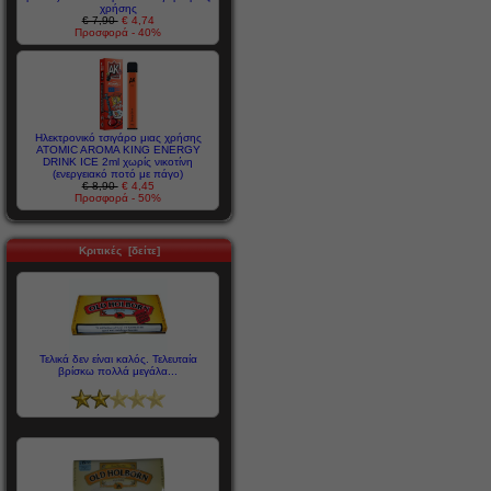
χρήσης
€ 7,90
€ 4,74
Προσφορά - 40%
Ηλεκτρονικό τσιγάρο μιας χρήσης
ATOMIC AROMA KING ENERGY
DRINK ICE 2ml χωρίς νικοτίνη
(ενεργειακό ποτό με πάγο)
€ 8,90
€ 4,45
Προσφορά - 50%
Κριτικές [δείτε]
Τελικά δεν είναι καλός. Τελευταία
βρίσκω πολλά μεγάλα...