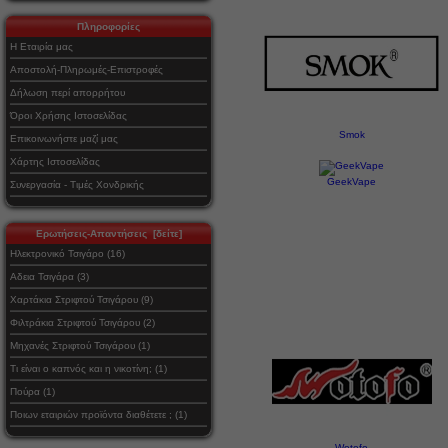
Πληροφορίες
Η Εταιρία μας
Αποστολή-Πληρωμές-Επιστροφές
Δήλωση περί απορρήτου
Όροι Χρήσης Ιστοσελίδας
Smok
Επικοινωνήστε μαζί μας
Χάρτης Ιστοσελίδας
GeekVape
Συνεργασία - Τιμές Χονδρικής
Ερωτήσεις-Απαντήσεις [δείτε]
Ηλεκτρονικό Τσιγάρο (16)
Αδεια Τσιγάρα (3)
Χαρτάκια Στριφτού Τσιγάρου (9)
Φιλτράκια Στριφτού Τσιγάρου (2)
Μηχανές Στριφτού Τσιγάρου (1)
Τι είναι ο καπνός και η νικοτίνη; (1)
Πούρα (1)
Ποιων εταιριών προϊόντα διαθέτετε ; (1)
Wotofo