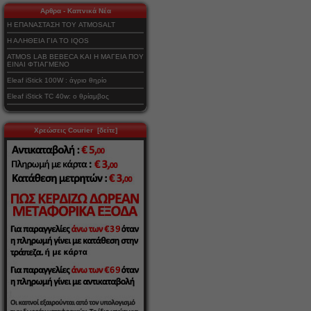
Αρθρα - Καπνικά Νέα
Η ΕΠΑΝΑΣΤΑΣΗ ΤΟΥ ATMOSALT
Η ΑΛΗΘΕΙΑ ΓΙΑ ΤΟ IQOS
ATMOS LAB BEBECA ΚΑΙ Η ΜΑΓΕΙΑ ΠΟΥ
ΕΙΝΑΙ ΦΤΙΑΓΜΕΝΟ
Eleaf iStick 100W : άγριο θηρίο
Eleaf iStick TC 40w: ο θρίαμβος
Χρεώσεις Courier [δείτε]