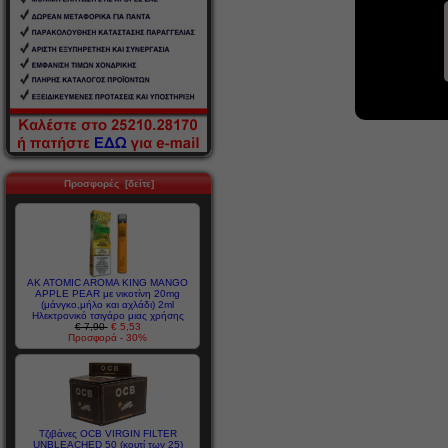
Προσφορές [δείτε]
AK ATOMIC AROMA KING MANGO
APPLE PEAR με νικοτίνη 20mg
(μάνγκο,μήλο και αχλάδι) 2ml
Ηλεκτρονικό τσιγάρο μιας χρήσης
€ 7,90
€ 5,53
Προσφορά - 30%
Τζιβάνες OCB VIRGIN FILTER
UNBLEACHED 50 (κουτί των 25)