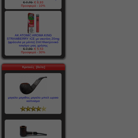
€ 7,70
€ 6,93
Προσφορά - 10%
AK ATOMIC AROMA KING
STRAWBERRY ICE με νικοτίνη 20mg
(φράουλα με μέντα) 2ml Ηλεκτρονικό
τσιγάρο μιας χρήσης
€ 7,90
€ 5,53
Προσφορά - 30%
Κριτικές [δείτε]
μεγαλο μεγεθος μεγαλο μπολ ωραιο
καπνισμα