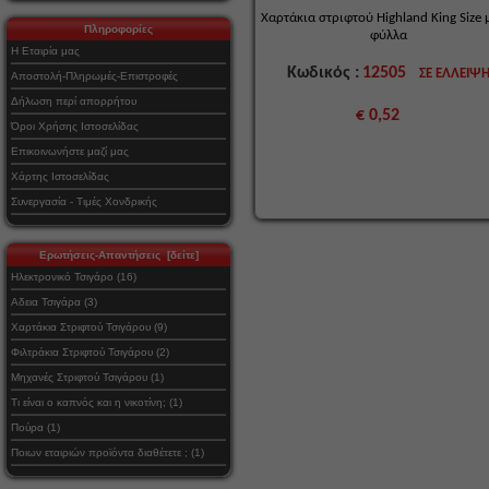
Χαρτάκια στριφτού Highland King Size 
Πληροφορίες
φύλλα
Η Εταιρία μας
Κωδικός :
12505
ΣΕ ΕΛΛΕΙΨ
Αποστολή-Πληρωμές-Επιστροφές
Δήλωση περί απορρήτου
€ 0,52
Όροι Χρήσης Ιστοσελίδας
Επικοινωνήστε μαζί μας
Χάρτης Ιστοσελίδας
Συνεργασία - Τιμές Χονδρικής
Ερωτήσεις-Απαντήσεις [δείτε]
Ηλεκτρονικό Τσιγάρο (16)
Αδεια Τσιγάρα (3)
Χαρτάκια Στριφτού Τσιγάρου (9)
Φιλτράκια Στριφτού Τσιγάρου (2)
Μηχανές Στριφτού Τσιγάρου (1)
Τι είναι ο καπνός και η νικοτίνη; (1)
Πούρα (1)
Ποιων εταιριών προϊόντα διαθέτετε ; (1)