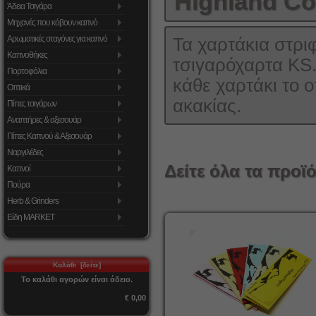
Highland Co
Άδεια Τσιγάρα
Μηχανές που κόβουν καπνό
Αρωματικές σταγόνες για καπνό
Τα χαρτάκια στρι
Καπνοθήκες
τσιγαρόχαρτα KS.
Πορτοφόλια
κάθε χαρτάκι το 
Οπτικά
ακακίας.
Πίπες τσιγάρων
Αναπτήρες & αξεσουάρ
Πίπες Καπνού & Αξεσουάρ
Ναργιλέδες
Δείτε όλα τα προϊό
Καπνοί
Πούρα
Herb & Grinders
Είδη MARKET
Καλάθι [δείτε]
Το καλάθι αγορών είναι άδειο.
€ 0,00