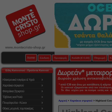
www.montecristo-shop.gr
home
Σύνδεση
Προσφορές
Καλάθι
[€ 0,00]
Πληρωμή
Κ
Είδη Καπνιστού - Προϊόντα Καπνού
Δωρεάν χρέωση αντικαταβολής 
Ηλεκτρονικό τσιγάρο & Υγρά
* από €39 και άνω με κατάθεση ή κάρτα 
Χαρτάκια στριφτού
Οι καπνοί εξαιρούνται από τον υπολογι
Το ίδιο ισχύει για τα πούρα εκτός και 
Φιλτράκια Στριφτού
Τζιβάνες και Ρολά
Αρχική
>
Χαρτάκια στριφτού
> Highland Cos
Πουρόφυλλα - Κώνοι
Θήκες μηχανές ταμπακιέρες