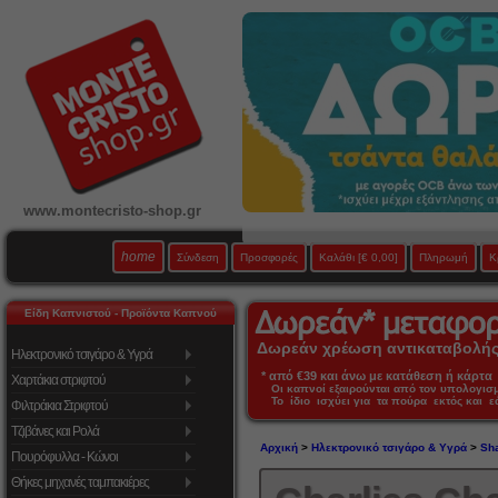
www.montecristo-shop.gr
home
Σύνδεση
Προσφορές
Καλάθι
[€ 0,00]
Πληρωμή
Κ
Είδη Καπνιστού - Προϊόντα Καπνού
Δωρεάν χρέωση αντικαταβολής 
Ηλεκτρονικό τσιγάρο & Υγρά
* από €39 και άνω με κατάθεση ή κάρτα 
Χαρτάκια στριφτού
Οι καπνοί εξαιρούνται από τον υπολογι
Το ίδιο ισχύει για τα πούρα εκτός και 
Φιλτράκια Στριφτού
Τζιβάνες και Ρολά
Αρχική
>
Ηλεκτρονικό τσιγάρο & Υγρά
>
Sha
Πουρόφυλλα - Κώνοι
Θήκες μηχανές ταμπακιέρες