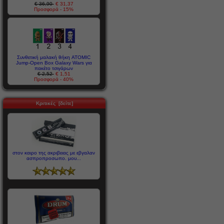
€ 36,90
€ 31,37
Προσφορά - 15%
Συνθετική μαλακή θήκη ATOMIC
Jump-Open Box Galaxy Wars για
πακέτο τσιγάρων
€ 2,52
€ 1,51
Προσφορά - 40%
Κριτικές [δείτε]
στον καιρο της ακριβειας με εβγαλαν
ασπροπροσωπο. μου...