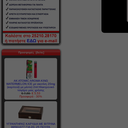
Προσφορές [δείτε]
AK ATOMIC AROMA KING
WATERMELON ICE με νικοτίνη 20mg
(καρπούζι με μέντα) 2ml Ηλεκτρονικό
τσιγάρο μιας χρήσης
€ 7,90
€ 5,53
Προσφορά - 30%
ΥΓΡΑΝΤΗΡΑΣ ΚΑΡΥΔΙΑ ΜΕ ΒΙΤΡΙΝΑ
99561077 ΓΙΑ 20- 25 ΠΟΥΡΑ