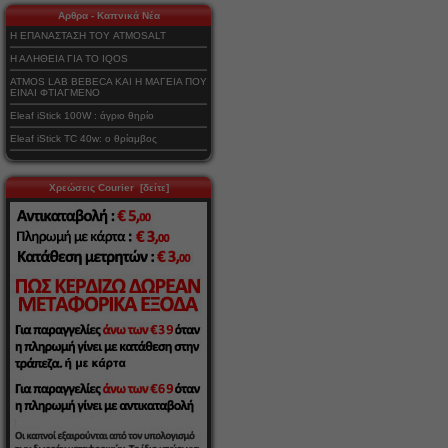
Αρθρα - Καπνικά Νέα
Η ΕΠΑΝΑΣΤΑΣΗ ΤΟΥ ATMOSALT
Η ΑΛΗΘΕΙΑ ΓΙΑ ΤΟ IQOS
ATMOS LAB BEBECA ΚΑΙ Η ΜΑΓΕΙΑ ΠΟΥ
ΕΙΝΑΙ ΦΤΙΑΓΜΕΝΟ
Eleaf iStick 100W : άγριο θηρίο
Eleaf iStick TC 40w: ο θρίαμβος
Χρεώσεις Courier [δείτε]