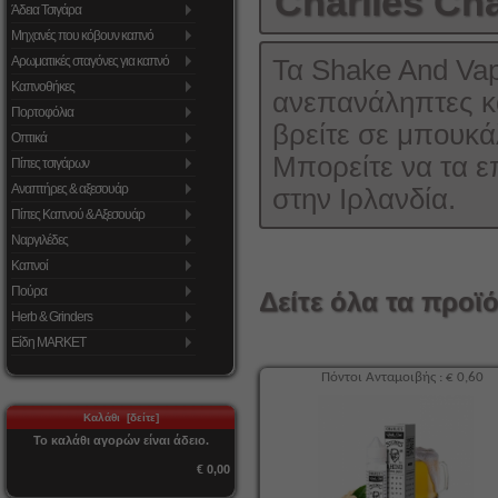
Charlies Ch
Άδεια Τσιγάρα
Μηχανές που κόβουν καπνό
Αρωματικές σταγόνες για καπνό
Τα Shake And Va
Καπνοθήκες
ανεπανάληπτες κα
Πορτοφόλια
βρείτε σε μπουκά
Οπτικά
Μπορείτε να τα επ
Πίπες τσιγάρων
Αναπτήρες & αξεσουάρ
στην Ιρλανδία.
Πίπες Καπνού & Αξεσουάρ
Ναργιλέδες
Καπνοί
Πούρα
Δείτε όλα τα προϊό
Herb & Grinders
Είδη MARKET
Πόντοι Ανταμοιβής : € 0,60
Καλάθι [δείτε]
Το καλάθι αγορών είναι άδειο.
€ 0,00