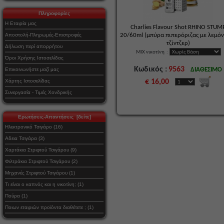
Πληροφορίες
Η Εταιρία μας
Charlies Flavour Shot RHINO STUM
Αποστολή-Πληρωμές-Επιστροφές
20/60ml (μπύρα πιπερόριζας με λεμόν
τζίντζερ)
Δήλωση περί απορρήτου
MIX νικοτίνη
:
Όροι Χρήσης Ιστοσελίδας
Κωδικός :
9563
Επικοινωνήστε μαζί μας
ΔΙΑΘΕΣΙΜΟ
Χάρτης Ιστοσελίδας
€ 16,00
Συνεργασία - Τιμές Χονδρικής
Ερωτήσεις-Απαντήσεις [δείτε]
Ηλεκτρονικό Τσιγάρο (16)
Αδεια Τσιγάρα (3)
Χαρτάκια Στριφτού Τσιγάρου (9)
Φιλτράκια Στριφτού Τσιγάρου (2)
Μηχανές Στριφτού Τσιγάρου (1)
Τι είναι ο καπνός και η νικοτίνη; (1)
Πούρα (1)
Ποιων εταιριών προϊόντα διαθέτετε ; (1)