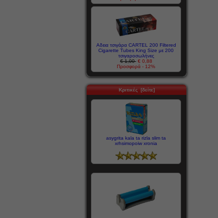
Αδεια τσιγάρα CARTEL 200 Filtered
Cigarette Tubes King Size με 200
τσιγαροσωλήνες
€ 1,00
€ 0,88
Προσφορά - 12%
Κριτικές [δείτε]
asygrita kala ta rizla slim ta
xrhsimopoiw xronia