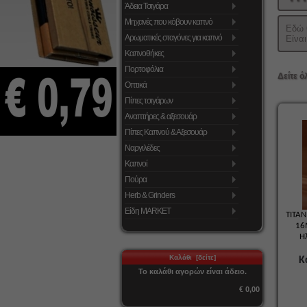
Άδεια Τσιγάρα
Μηχανές που κόβουν καπνό
Εδώ 
Αρωματικές σταγόνες για καπνό
Είνα
Καπνοθήκες
Πορτοφόλια
Δείτε ό
Οπτικά
Πίπες τσιγάρων
Αναπτήρες & αξεσουάρ
Πίπες Καπνού & Αξεσουάρ
Ναργιλέδες
Καπνοί
Πούρα
Herb & Grinders
Είδη MARKET
TITA
16
Η
Καλάθι [δείτε]
Κ
Το καλάθι αγορών είναι άδειο.
€ 0,00