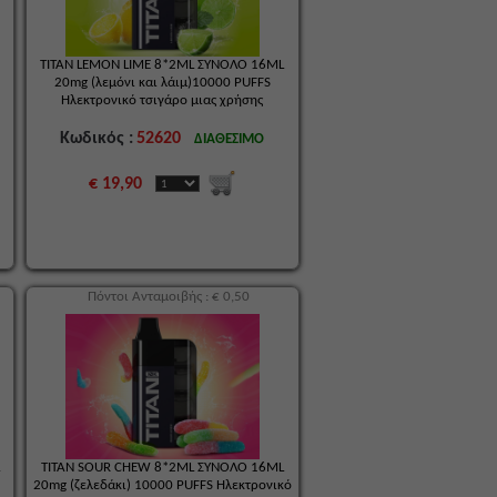
TITAN LEMON LIME 8*2ML ΣΥΝΟΛΟ 16ML
20mg (λεμόνι και λάιμ)10000 PUFFS
Ηλεκτρονικό τσιγάρο μιας χρήσης
Κωδικός :
52620
ΔΙΑΘΕΣΙΜΟ
€ 19,90
Πόντοι Ανταμοιβής : € 0,50
L
TITAN SOUR CHEW 8*2ML ΣΥΝΟΛΟ 16ML
20mg (ζελεδάκι) 10000 PUFFS Ηλεκτρονικό