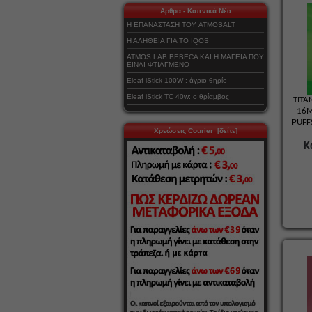
Αρθρα - Καπνικά Νέα
Η ΕΠΑΝΑΣΤΑΣΗ ΤΟΥ ATMOSALT
Η ΑΛΗΘΕΙΑ ΓΙΑ ΤΟ IQOS
ATMOS LAB BEBECA ΚΑΙ Η ΜΑΓΕΙΑ ΠΟΥ
ΕΙΝΑΙ ΦΤΙΑΓΜΕΝΟ
Eleaf iStick 100W : άγριο θηρίο
Eleaf iStick TC 40w: ο θρίαμβος
TITA
16M
PUFF
Χρεώσεις Courier [δείτε]
Κ