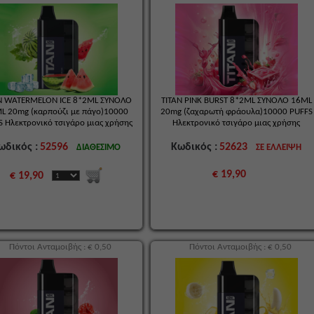
N WATERMELON ICE 8*2ML ΣΥΝΟΛΟ
TITAN PINK BURST 8*2ML ΣΥΝΟΛΟ 16ML
L 20mg (καρπούζι με πάγο)10000
20mg (ζαχαρωτή φράουλα)10000 PUFFS
S Ηλεκτρονικό τσιγάρο μιας χρήσης
Ηλεκτρονικό τσιγάρο μιας χρήσης
ωδικός :
52596
Κωδικός :
52623
ΔΙΑΘΕΣΙΜΟ
ΣΕ ΕΛΛΕΙΨΗ
€ 19,90
€ 19,90
Πόντοι Ανταμοιβής : € 0,50
Πόντοι Ανταμοιβής : € 0,50