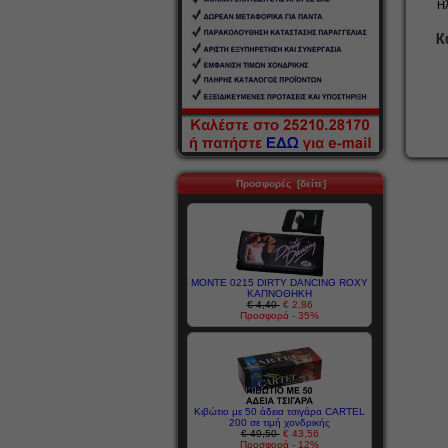
Η
Κ
Προσφορές [δείτε]
MONTE 0215 DIRTY DANCING ROXY
ΚΑΠΝΟΘΗΚΗ
€ 4,40
€ 2,86
Προσφορά - 35%
Κιβώτιο με 50 άδεια τσιγάρα CARTEL
200 σε τιμή χονδρικής
€ 49,50
€ 43,56
Προσφορά - 12%