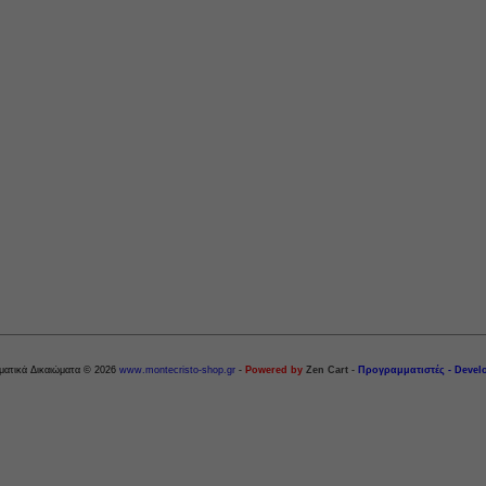
ματικά Δικαιώματα © 2026
www.montecristo-shop.gr
-
Powered by
Zen Cart
-
Προγραμματιστές - Devel