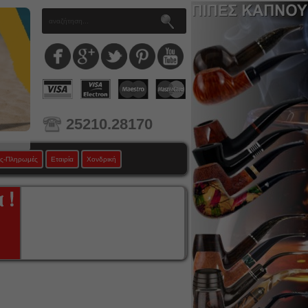
25210.28170
ς-Πληρωμές
Εταιρία
Χονδρική