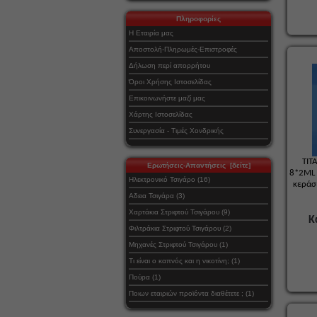
Πληροφορίες
Η Εταιρία μας
Αποστολή-Πληρωμές-Επιστροφές
Δήλωση περί απορρήτου
Όροι Χρήσης Ιστοσελίδας
Επικοινωνήστε μαζί μας
Χάρτης Ιστοσελίδας
Συνεργασία - Τιμές Χονδρικής
TIT
Ερωτήσεις-Απαντήσεις [δείτε]
8*2ML
Ηλεκτρονικό Τσιγάρο (16)
κεράσ
Αδεια Τσιγάρα (3)
Χαρτάκια Στριφτού Τσιγάρου (9)
Κ
Φιλτράκια Στριφτού Τσιγάρου (2)
Μηχανές Στριφτού Τσιγάρου (1)
Τι είναι ο καπνός και η νικοτίνη; (1)
Πούρα (1)
Ποιων εταιριών προϊόντα διαθέτετε ; (1)