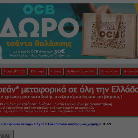
Καλάθι
[€ 0,00]
Πληρωμή
Κριτικές
Αρθρα-Καπνικά Νέα
Επικοινωνία
Αποστολέ
 χρέωση αντικαταβολής ανεξαρτήτου όγκου και βάρους !
 και άνω με κατάθεση ή κάρτα * από €69 και άνω με αντικαταβολή
πνοί εξαιρούνται από τον υπολογισμό των δωρεάν μεταφορικών
ο ισχύει για τα πούρα εκτός και εάν υπερβαίνουν τα € 150.00
>
Ηλεκτρονικό τσιγάρο & Υγρά
>
Ηλεκτρονικό τσιγάρο μιας χρήσης
> TITAN
TAN