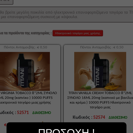
θα βρείτε μεγάλη ποικιλία από ηλεκτρονικά επαναφορτιζόμενα τσιγάρα τα 
ι μια επαναφορτιζόμενη συσκευή με κάψουλα.
λα τα προϊόντα της κατηγορίας :
Ηλεκτρονικό τσιγάρο μιας χρήσης
Πόντοι Ανταμοιβής : € 0,50
Πόντοι Ανταμοιβής : € 0,50
N VIRGINIA TOBACCO 8*2ML ΣΥΝΟΛΟ
TITAN VANILLA CREAM TOBACCO 8*2ML
ML 20mg (καπνίκο ) 10000 PUFFS
ΣΥΝΟΛΟ 16ML 20mg (καπνικό με βανίλια
λεκτρονικό τσιγάρο μιας χρήσης
και κρέμα ) 10000 PUFFS Ηλεκτρονικό
τσιγάρο μιας
ωδικός :
52571
ΔΙΑΘΕΣΙΜΟ
Κωδικός :
52574
ΔΙΑΘΕΣΙΜΟ
€ 19,90
ΠΡΟΣΟΧΗ !
€ 19,90