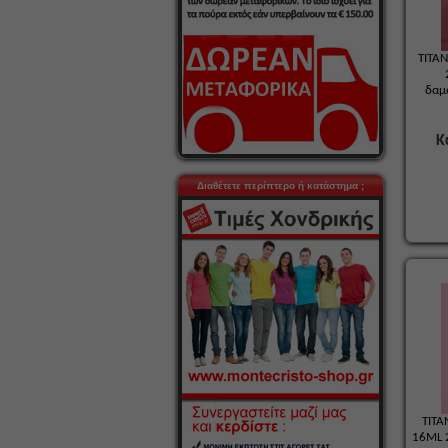
TITA
δαμ
Κ
Διαθέτετε περίπτερο ή κατάστημα ;
TITA
16ML 