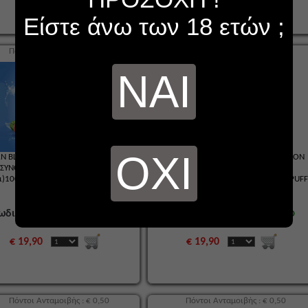
Είστε άνω των 18 ετών ;
Πόντοι Ανταμοιβής : € 0,50
Πόντοι Ανταμοιβής : € 0,50
ΝΑΙ
ΟΧΙ
AN BLUEBERRY CHERRY CRANBERRY
TITAN STRAWBERRY KIWI WATERMELON
 ΣΥΝΟΛΟ 16ML 20mg (βατόμουρα και
8*2ML ΣΥΝΟΛΟ 16ML 20mg
ι)10000 PUFFS Ηλεκτρονικό τσιγάρο
(φράουλα,ακτινίδιο,καρπούζι)10000 PUF
μιας χρήση
Ηλεκτρονικό τσιγάρο μιας
ωδικός :
52609
Κωδικός :
52584
ΔΙΑΘΕΣΙΜΟ
ΔΙΑΘΕΣΙΜΟ
€ 19,90
€ 19,90
Πόντοι Ανταμοιβής : € 0,50
Πόντοι Ανταμοιβής : € 0,50