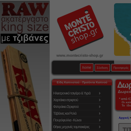
www.montecristo-shop.gr
home
Σύνδεση
Προσφορές
Είδη Καπνιστού - Προϊόντα Καπνού
Δωρεάν
Ηλεκτρονικό τσιγάρο & Υγρά
* από €39
Χαρτάκια στριφτού
Οι κα
Το ίδι
Φιλτράκια Στριφτού
Τζιβάνες και Ρολά
Αρχική
Πουρόφυλλα - Κώνοι
Θήκες μηχανές ταμπακιέρες
TI