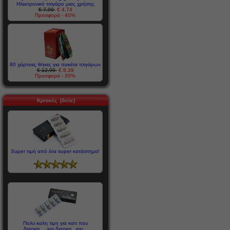
Ηλεκτρονικό τσιγάρο μιας χρήσης
€ 7,90
€ 4,74
Προσφορά - 40%
80 χάρτινες θήκες για πακέτα τσιγάρων
€ 12,90
€ 8,39
Προσφορά - 35%
Κριτικές [δείτε]
Super τιμή από ένα super κατάστημα!
Πολυ καλη τιμη για κατι που
διαρκει.....και διαρκει...και...