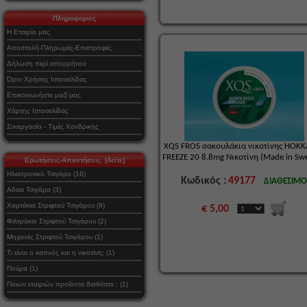
Πληροφορίες
Η Εταιρία μας
Αποστολή-Πληρωμές-Επιστροφές
Δήλωση περί απορρήτου
Όροι Χρήσης Ιστοσελίδας
Επικοινωνήστε μαζί μας
Χάρτης Ιστοσελίδας
Συνεργασία - Τιμές Χονδρικής
XQS FROS σακουλάκια νικοτίνης HOK
FREEZE 20 8.8mg Νικοτίνη (Made in Sw
Ερωτήσεις-Απαντήσεις [δείτε]
Ηλεκτρονικό Τσιγάρο (16)
Κωδικός :
49177
ΔΙΑΘΕΣΙΜ
Αδεια Τσιγάρα (3)
Χαρτάκια Στριφτού Τσιγάρου (9)
€ 5,00
Φιλτράκια Στριφτού Τσιγάρου (2)
Μηχανές Στριφτού Τσιγάρου (1)
Τι είναι ο καπνός και η νικοτίνη; (1)
Πούρα (1)
Ποιων εταιριών προϊόντα διαθέτετε ; (1)