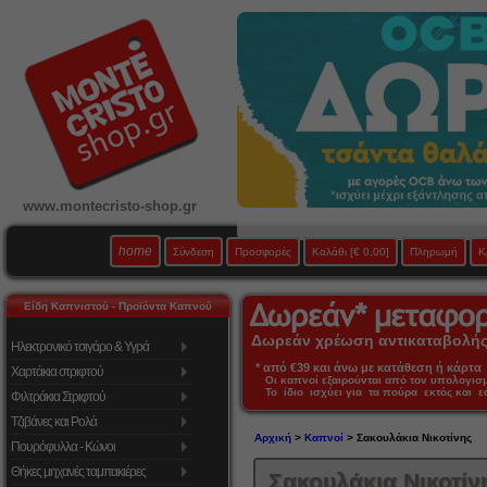
www.montecristo-shop.gr
home
Σύνδεση
Προσφορές
Καλάθι
[€ 0,00]
Πληρωμή
Κ
Είδη Καπνιστού - Προϊόντα Καπνού
Δωρεάν χρέωση αντικαταβολής 
Ηλεκτρονικό τσιγάρο & Υγρά
* από €39 και άνω με κατάθεση ή κάρτα 
Χαρτάκια στριφτού
Οι καπνοί εξαιρούνται από τον υπολογι
Το ίδιο ισχύει για τα πούρα εκτός και 
Φιλτράκια Στριφτού
Τζιβάνες και Ρολά
Αρχική
>
Καπνοί
> Σακουλάκια Νικοτίνης
Πουρόφυλλα - Κώνοι
Θήκες μηχανές ταμπακιέρες
Σακουλάκια Νικοτίν