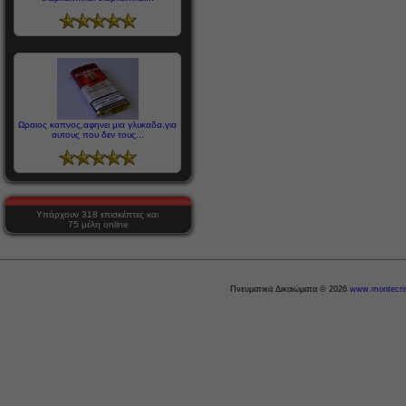
Ωραιος καπνος,αφηνει μια γλυκαδα.για
αυτους που δεν τους...
Υπάρχουν 318 επισκέπτες και
75 μέλη online
Πνευματικά Δικαιώματα © 2026
www.montecris