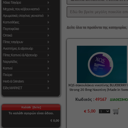
Άδεια Τσιγάρα
Μηχανές που κόβουν καπνό
Εδώ θα βρείτε μεγάλη ποικιλία απ
Αρωματικές σταγόνες για καπνό
Καπνοθήκες
Δείτε όλα τα προϊόντα της κατηγορίας 
Πορτοφόλια
Οπτικά
Πίπες τσιγάρων
Αναπτήρες & αξεσουάρ
Πίπες Καπνού & Αξεσουάρ
Ναργιλέδες
Καπνοί
Πούρα
Herb & Grinders
XQS σακουλάκια νικοτίνης BLUEBERRY
Είδη MARKET
Strong 20 8mg Νικοτίνη (Made in Swe
Κωδικός :
49167
ΔΙΑΘΕΣΙΜ
Καλάθι [δείτε]
€ 5,00
Το καλάθι αγορών είναι άδειο.
€ 0,00