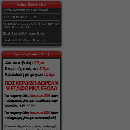
Αρθρα - Καπνικά Νέα
Η ΕΠΑΝΑΣΤΑΣΗ ΤΟΥ ATMOSALT
Η ΑΛΗΘΕΙΑ ΓΙΑ ΤΟ IQOS
ATMOS LAB BEBECA ΚΑΙ Η ΜΑΓΕΙΑ ΠΟΥ
ΕΙΝΑΙ ΦΤΙΑΓΜΕΝΟ
Eleaf iStick 100W : άγριο θηρίο
Eleaf iStick TC 40w: ο θρίαμβος
Χρεώσεις Courier [δείτε]