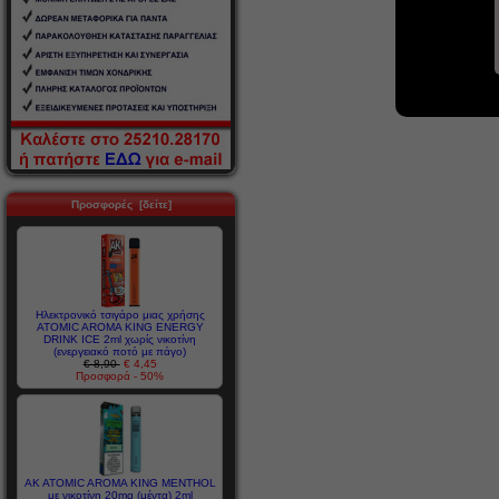
Προσφορές [δείτε]
Ηλεκτρονικό τσιγάρο μιας χρήσης
ATOMIC AROMA KING ENERGY
DRINK ICE 2ml χωρίς νικοτίνη
(ενεργειακό ποτό με πάγο)
€ 8,90
€ 4,45
Προσφορά - 50%
AK ATOMIC AROMA KING MENTHOL
με νικοτίνη 20mg (μέντα) 2ml