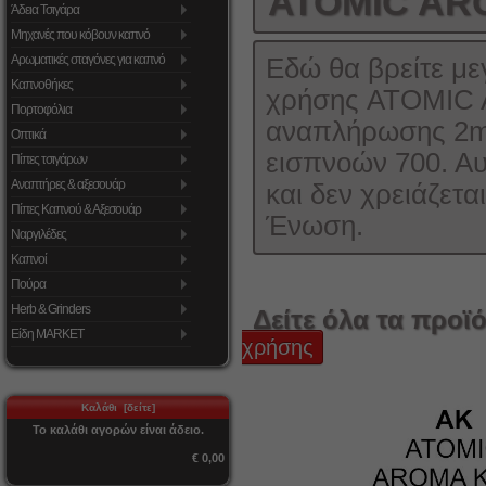
ATOMIC AR
Άδεια Τσιγάρα
Μηχανές που κόβουν καπνό
Αρωματικές σταγόνες για καπνό
Εδώ θα βρείτε με
Καπνοθήκες
χρήσης ATOMIC A
Πορτοφόλια
αναπλήρωσης 2ml 
Οπτικά
εισπνοών 700. Αυ
Πίπες τσιγάρων
Αναπτήρες & αξεσουάρ
και δεν χρειάζετ
Πίπες Καπνού & Αξεσουάρ
Ένωση.
Ναργιλέδες
Καπνοί
Πούρα
Herb & Grinders
Δείτε όλα τα προϊό
Είδη MARKET
χρήσης
Καλάθι [δείτε]
Το καλάθι αγορών είναι άδειο.
€ 0,00