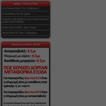
Αρθρα - Καπνικά Νέα
Η ΕΠΑΝΑΣΤΑΣΗ ΤΟΥ ATMOSALT
Η ΑΛΗΘΕΙΑ ΓΙΑ ΤΟ IQOS
ATMOS LAB BEBECA ΚΑΙ Η ΜΑΓΕΙΑ ΠΟΥ
ΕΙΝΑΙ ΦΤΙΑΓΜΕΝΟ
Eleaf iStick 100W : άγριο θηρίο
Eleaf iStick TC 40w: ο θρίαμβος
Χρεώσεις Courier [δείτε]