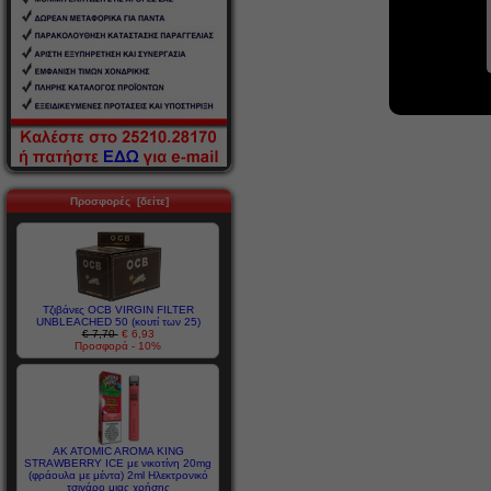
Προσφορές [δείτε]
Τζιβάνες OCB VIRGIN FILTER
UNBLEACHED 50 (κουτί των 25)
€ 7,70
€ 6,93
Προσφορά - 10%
AK ATOMIC AROMA KING
STRAWBERRY ICE με νικοτίνη 20mg
(φράουλα με μέντα) 2ml Ηλεκτρονικό
τσιγάρο μιας χρήσης