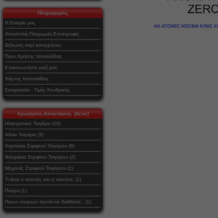
Πληροφορίες
Η Εταιρία μας
AK ATOMIC AROMA KING Χ
Αποστολή-Πληρωμές-Επιστροφές
Δήλωση περί απορρήτου
Όροι Χρήσης Ιστοσελίδας
Επικοινωνήστε μαζί μας
Χάρτης Ιστοσελίδας
Συνεργασία - Τιμές Χονδρικής
Ερωτήσεις-Απαντήσεις [δείτε]
Ηλεκτρονικό Τσιγάρο (16)
Αδεια Τσιγάρα (3)
Χαρτάκια Στριφτού Τσιγάρου (9)
Φιλτράκια Στριφτού Τσιγάρου (2)
Μηχανές Στριφτού Τσιγάρου (1)
Τι είναι ο καπνός και η νικοτίνη; (1)
Πούρα (1)
Ποιων εταιριών προϊόντα διαθέτετε ; (1)