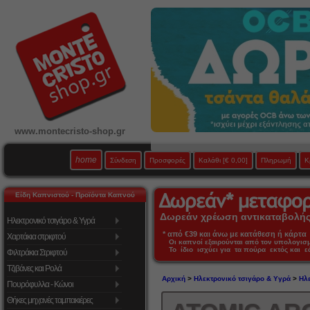
www.montecristo-shop.gr
home
Σύνδεση
Προσφορές
Καλάθι
[€ 0,00]
Πληρωμή
Κ
Είδη Καπνιστού - Προϊόντα Καπνού
Δωρεάν χρέωση αντικαταβολής 
Ηλεκτρονικό τσιγάρο & Υγρά
* από €39 και άνω με κατάθεση ή κάρτα 
Χαρτάκια στριφτού
Οι καπνοί εξαιρούνται από τον υπολογι
Το ίδιο ισχύει για τα πούρα εκτός και 
Φιλτράκια Στριφτού
Τζιβάνες και Ρολά
Αρχική
>
Ηλεκτρονικό τσιγάρο & Υγρά
>
Ηλε
Πουρόφυλλα - Κώνοι
Θήκες μηχανές ταμπακιέρες