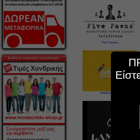
Five Pawns
Διαθέτετε περίπτερο ή κατάστημα ;
Π
Είστ
PAPAGALOS