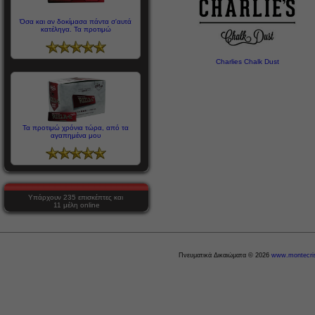
Όσα και αν δοκίμασα πάντα σ'αυτά
κατέληγα. Τα προτιμώ
Charlies Chalk Dust
Τα προτιμώ χρόνια τώρα, από τα
αγαπημένα μου
Υπάρχουν 235 επισκέπτες και
11 μέλη online
Πνευματικά Δικαιώματα © 2026
www.montecris