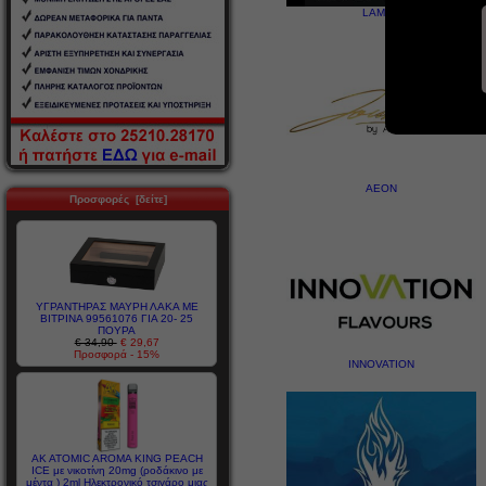
LAMDA
AEON
Προσφορές [δείτε]
ΥΓΡΑΝΤΗΡΑΣ ΜΑΥΡΗ ΛΑΚΑ ΜΕ
ΒΙΤΡΙΝΑ 99561076 ΓΙΑ 20- 25
ΠΟΥΡΑ
€ 34,90
€ 29,67
Προσφορά - 15%
INNOVATION
AK ATOMIC AROMA KING PEACH
ICE με νικοτίνη 20mg (ροδάκινο με
μέντα ) 2ml Ηλεκτρονικό τσιγάρο μιας