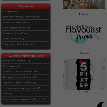
Πληροφορίες
Η Εταιρία μας
Philotimo
Αποστολή-Πληρωμές-Επιστροφές
Δήλωση περί απορρήτου
Όροι Χρήσης Ιστοσελίδας
Επικοινωνήστε μαζί μας
Χάρτης Ιστοσελίδας
Συνεργασία - Τιμές Χονδρικής
Flavourist
Ερωτήσεις-Απαντήσεις [δείτε]
Ηλεκτρονικό Τσιγάρο (16)
Αδεια Τσιγάρα (3)
Χαρτάκια Στριφτού Τσιγάρου (9)
Φιλτράκια Στριφτού Τσιγάρου (2)
Μηχανές Στριφτού Τσιγάρου (1)
Τι είναι ο καπνός και η νικοτίνη; (1)
5 ΡΙΧΤΕΡ
Πούρα (1)
Ποιων εταιριών προϊόντα διαθέτετε ; (1)