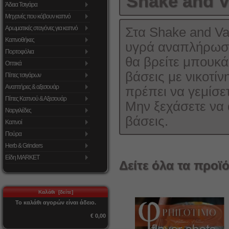
Shake and V
Άδεια Τσιγάρα
Μηχανές που κόβουν καπνό
Αρωματικές σταγόνες για καπνό
Στα Shake and Vap
Καπνοθήκες
υγρά αναπλήρωσ
Πορτοφόλια
θα βρείτε μπουκ
Οπτικά
βάσεις με νικοτί
Πίπες τσιγάρων
Αναπτήρες & αξεσουάρ
πρέπει να γεμίσε
Πίπες Καπνού & Αξεσουάρ
Μην ξεχάσετε να 
Ναργιλέδες
βάσεις.
Καπνοί
Πούρα
Herb & Grinders
Είδη MARKET
Δείτε όλα τα προϊό
Καλάθι [δείτε]
Το καλάθι αγορών είναι άδειο.
€ 0,00