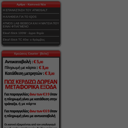
Αρθρα - Καπνικά Νέα
Η ΕΠΑΝΑΣΤΑΣΗ ΤΟΥ ATMOSALT
Η ΑΛΗΘΕΙΑ ΓΙΑ ΤΟ IQOS
ATMOS LAB BEBECA ΚΑΙ Η ΜΑΓΕΙΑ ΠΟΥ
ΕΙΝΑΙ ΦΤΙΑΓΜΕΝΟ
Eleaf iStick 100W : άγριο θηρίο
Eleaf iStick TC 40w: ο θρίαμβος
Χρεώσεις Courier [δείτε]