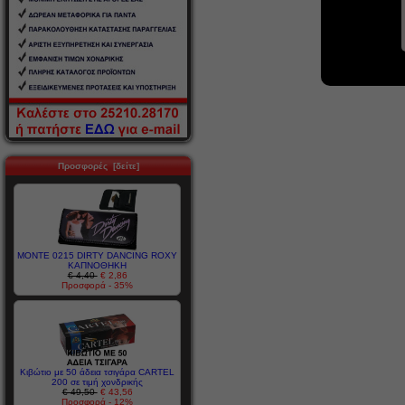
Προσφορές [δείτε]
MONTE 0215 DIRTY DANCING ROXY
ΚΑΠΝΟΘΗΚΗ
€ 4,40
€ 2,86
Προσφορά - 35%
Κιβώτιο με 50 άδεια τσιγάρα CARTEL
200 σε τιμή χονδρικής
€ 49,50
€ 43,56
Προσφορά - 12%