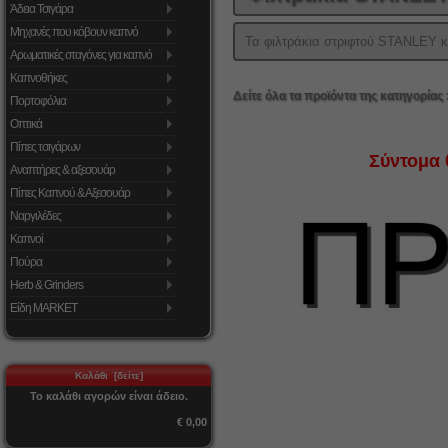
Άδεια Τσιγάρα
Μηχανές που κόβουν καπνό
Τα φιλτράκια στριφτού STANLEY 
Αρωματικές σταγόνες για καπνό
Καπνοθήκες
Δείτε όλα τα προϊόντα της κατηγορίας 
Πορτοφόλια
Οπτικά
Πίπες τσιγάρων
Σύντομα 
Αναπτήρες & αξεσουάρ
Πίπες Καπνού & Αξεσουάρ
Ναργιλέδες
Καπνοί
Πούρα
Herb & Grinders
Είδη MARKET
Καλάθι [δείτε]
Το καλάθι αγορών είναι άδειο.
€ 0,00