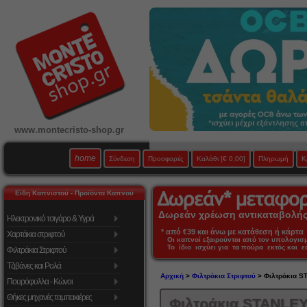
www.montecristo-shop.gr
home
Σύνδεση
Προσφορές
Καλάθι
[€ 0,00]
Πληρωμή
Κ
Είδη Καπνιστού - Προϊόντα Καπνού
Δωρεάν χρέωση αντικαταβολής 
Ηλεκτρονικό τσιγάρο & Υγρά
* από €39 και άνω με κατάθεση ή κάρτα 
Χαρτάκια στριφτού
Οι καπνοί εξαιρούνται από τον υπολογι
Το ίδιο ισχύει για τα πούρα εκτός και 
Φιλτράκια Στριφτού
Τζιβάνες και Ρολά
Αρχική
>
Φιλτράκια Στριφτού
> Φιλτράκια S
Πουρόφυλλα - Κώνοι
Θήκες μηχανές ταμπακιέρες
Φιλτράκια STANLE