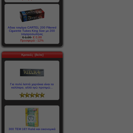
Αδεια τσιγάρα CARTEL 200 Filtered
Cigarette Tubes King Size με 200
τσιγαροσωλήνες
€ 1,00
€ 0,88
Προσφορά - 12%
Κριτικές [δείτε]
Για πολύ λεπτά χαρτάκια είναι τα
καλύτερα, αλλά εγώ προτιμώ...
300 ΤΕΜ 1€!! Καλά και οικονομικά