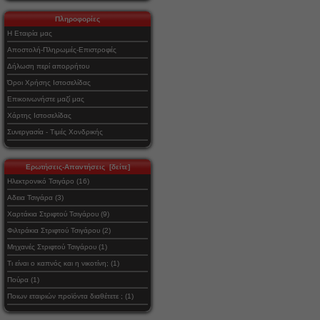
Πληροφορίες
Η Εταιρία μας
Αποστολή-Πληρωμές-Επιστροφές
Δήλωση περί απορρήτου
Όροι Χρήσης Ιστοσελίδας
Επικοινωνήστε μαζί μας
Χάρτης Ιστοσελίδας
Συνεργασία - Τιμές Χονδρικής
Ερωτήσεις-Απαντήσεις [δείτε]
Ηλεκτρονικό Τσιγάρο (16)
Αδεια Τσιγάρα (3)
Χαρτάκια Στριφτού Τσιγάρου (9)
Φιλτράκια Στριφτού Τσιγάρου (2)
Μηχανές Στριφτού Τσιγάρου (1)
Τι είναι ο καπνός και η νικοτίνη; (1)
Πούρα (1)
Ποιων εταιριών προϊόντα διαθέτετε ; (1)