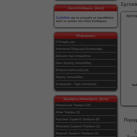
Σχετικά
Λίστα Επιθυμιών [δείτε]
REPOS
Συνδεθείτε
για να μπορείτε να προσθέσετε
αυτό το προϊόν στη Λίστα Επιθυμιών.
Πληροφορίες
Η Εταιρία μας
Αποστολή-Πληρωμές-Επιστροφές
Δήλωση περί απορρήτου
Όροι Χρήσης Ιστοσελίδας
Επικοινωνήστε μαζί μας
Χάρτης Ιστοσελίδας
Συνεργασία - Τιμές Χονδρικής
Κωδ
Ερωτήσεις-Απαντήσεις [δείτε]
Ηλεκτρονικό Τσιγάρο (16)
Αδεια Τσιγάρα (3)
Περιγ
Χαρτάκια Στριφτού Τσιγάρου (9)
Φιλτράκια Στριφτού Τσιγάρου (2)
ΤΑ
Μηχανές Στριφτού Τσιγάρου (1)
Έχουν