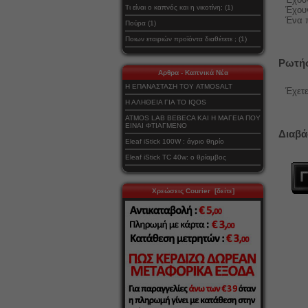
Τι είναι ο καπνός και η νικοτίνη; (1)
Έχουν
Ένα 
Πούρα (1)
Ποιων εταιριών προϊόντα διαθέτετε ; (1)
Ρωτήσ
Αρθρα - Καπνικά Νέα
Η ΕΠΑΝΑΣΤΑΣΗ ΤΟΥ ATMOSALT
Έχετε
Η ΑΛΗΘΕΙΑ ΓΙΑ ΤΟ IQOS
ATMOS LAB BEBECA ΚΑΙ Η ΜΑΓΕΙΑ ΠΟΥ
ΕΙΝΑΙ ΦΤΙΑΓΜΕΝΟ
Διαβά
Eleaf iStick 100W : άγριο θηρίο
Eleaf iStick TC 40w: ο θρίαμβος
Χρεώσεις Courier [δείτε]