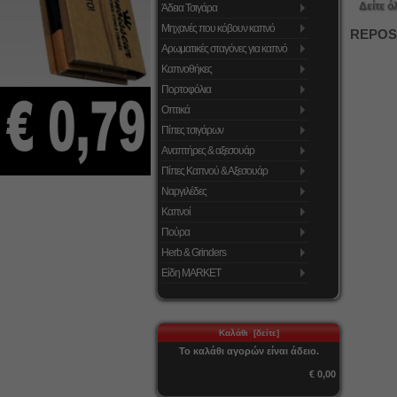
Δείτε ό
Άδεια Τσιγάρα
Μηχανές που κόβουν καπνό
REPOS
Αρωματικές σταγόνες για καπνό
Καπνοθήκες
Πορτοφόλια
Οπτικά
Πίπες τσιγάρων
Αναπτήρες & αξεσουάρ
Πίπες Καπνού & Αξεσουάρ
Ναργιλέδες
Καπνοί
Πούρα
Herb & Grinders
Είδη MARKET
Καλάθι [δείτε]
Το καλάθι αγορών είναι άδειο.
€ 0,00