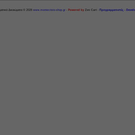
ματικά Δικαιώματα © 2026
www.montecristo-shop.gr
-
Powered by
Zen Cart
-
Προγραμματιστές - Devel