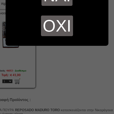
 προϊόντα...
ADO MADURO TORO - 10
πούρα
ΟΧΙ
-
ικός:
46053
Διαθέσιμο
Τιμή : € 41,00
ραφή Προϊόντος :
 ΠΟΥΡΑ
REPOSADO MADURO TORO
κατασκευάζονται στην Νικαράγουα κ
 ένταση μέτρια.