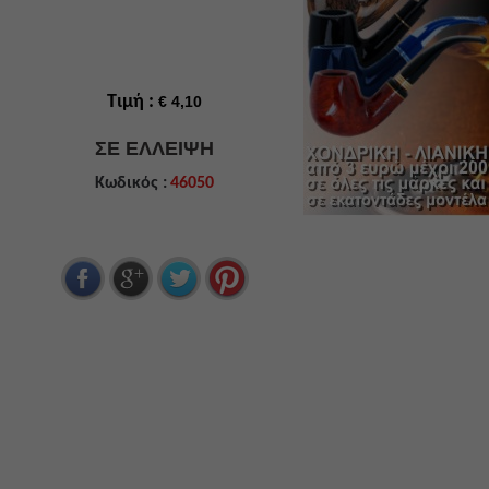
Τιμή :
€ 4,10
ΣΕ ΕΛΛΕΙΨΗ
Κωδικός :
46050