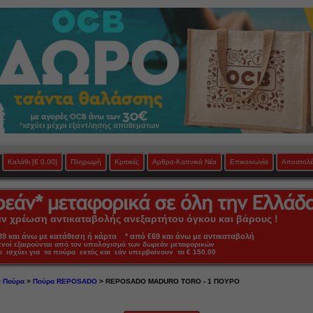
Καλάθι
[€ 0,00]
Πληρωμή
Κριτικές
Αρθρα-Καπνικά Νέα
Επικοινωνία
Αποστολέ
 χρέωση αντικαταβολής ανεξαρτήτου όγκου και βάρους !
 και άνω με κατάθεση ή κάρτα * από €69 και άνω με αντικαταβολή
πνοί εξαιρούνται από τον υπολογισμό των δωρεάν μεταφορικών
ο ισχύει για τα πούρα εκτός και εάν υπερβαίνουν τα € 150.00
>
Πούρα
>
Πούρα REPOSADO
> REPOSADO MADURO TORO - 1 ΠΟΥΡΟ