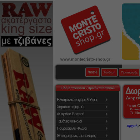
www.montecristo-shop.gr
home
Σύνδεση
Προσφορές
Είδη Καπνιστού - Προϊόντα Καπνού
Δωρεάν
Ηλεκτρονικό τσιγάρο & Υγρά
* από €39
Χαρτάκια στριφτού
Οι κα
Το ίδι
Φιλτράκια Στριφτού
Τζιβάνες και Ρολά
Αρχική
Πουρόφυλλα - Κώνοι
Θήκες μηχανές ταμπακιέρες