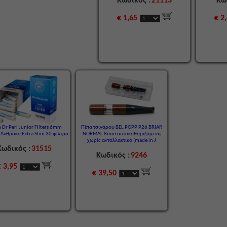
Κωδικός :
21113
Κω
€ 1,65
€ 2
 Dr Perl Junior Filters 6mm
Πίπα τσιγάρου BEL POPP P26 BRIAR
Άνθρακα Extra Slim 30 φίλτρα
NORMAL 8mm αυτοκαθαριζόμενη
χωρίς ανταλλακτικό (made in J
Κωδικός :
31515
Κωδικός :
9246
€ 3,95
€ 39,50