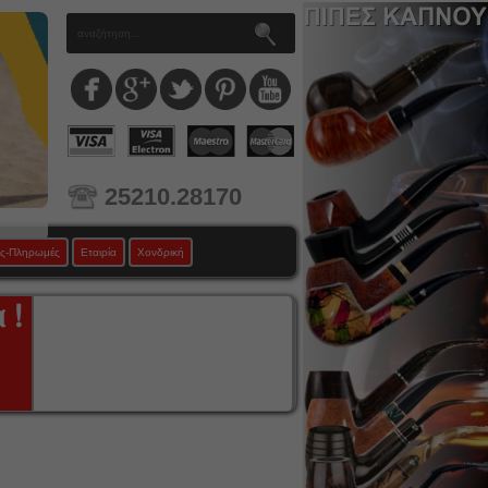
25210.28170
ς-Πληρωμές
Εταιρία
Χονδρική