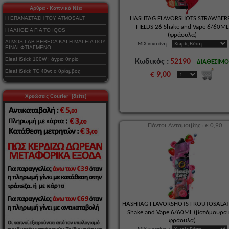
Αρθρα - Καπνικά Νέα
Η ΕΠΑΝΑΣΤΑΣΗ ΤΟΥ ATMOSALT
HASHTAG FLAVORSHOTS STRAWBER
FIELDS 26 Shake and Vape 6/60ML
Η ΑΛΗΘΕΙΑ ΓΙΑ ΤΟ IQOS
(φράουλα)
ATMOS LAB BEBECA ΚΑΙ Η ΜΑΓΕΙΑ ΠΟΥ
MIX νικοτίνη
:
ΕΙΝΑΙ ΦΤΙΑΓΜΕΝΟ
Eleaf iStick 100W : άγριο θηρίο
Κωδικός :
52190
ΔΙΑΘΕΣΙΜ
Eleaf iStick TC 40w: ο θρίαμβος
€ 9,00
Χρεώσεις Courier [δείτε]
Πόντοι Ανταμοιβής : € 0,90
HASHTAG FLAVORSHOTS FROUTOSALAT
Shake and Vape 6/60ML (βατόμουρα 
φράουλα)