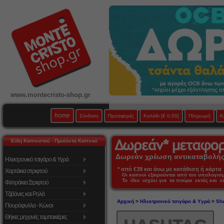
www.montecristo-shop.gr
home
Σύνδεση
Προσφορές
Καλάθι
[€ 0,00]
Πληρωμή
Κ
Είδη Καπνιστού - Προϊόντα Καπνού
Δωρεάν χρέωση αντικαταβολής 
Ηλεκτρονικό τσιγάρο & Υγρά
* από €39 και άνω με κατάθεση ή κάρτα 
Χαρτάκια στριφτού
Οι καπνοί εξαιρούνται από τον υπολογι
Το ίδιο ισχύει για τα πούρα εκτός και 
Φιλτράκια Στριφτού
Τζιβάνες και Ρολά
Αρχική
>
Ηλεκτρονικό τσιγάρο & Υγρά
>
Sha
Πουρόφυλλα - Κώνοι
Θήκες μηχανές ταμπακιέρες