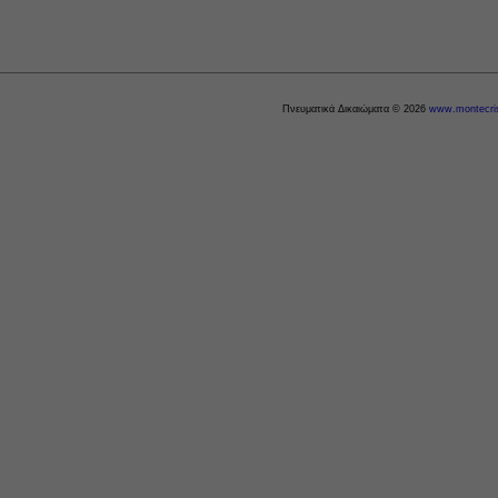
Πνευματικά Δικαιώματα © 2026
www.montecris