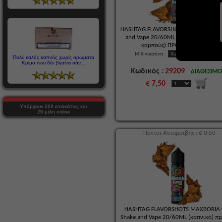
HASHTAG FLAVORSHOTS 3BECCA 07 S
and Vape 20/60ML (καπνικό με ξηρ
καρπούς) ΠΡΩΗΝ 3ΜΠΕΚΑ
MIX νικοτίνη
:
Πολύ καλός καπνός χωρίς αρωματα
Κρίμα που δέν βγαίνει σάν...
Κωδικός :
29209
ΔΙΑΘΕΣΙΜ
€ 7,50
Υπάρχουν 269 επισκέπτες και
20 μέλη online
Πόντοι Ανταμοιβής : € 0,50
HASHTAG FLAVORSHOTS MAXBORIA 
Shake and Vape 20/60ML (καπνικό) π