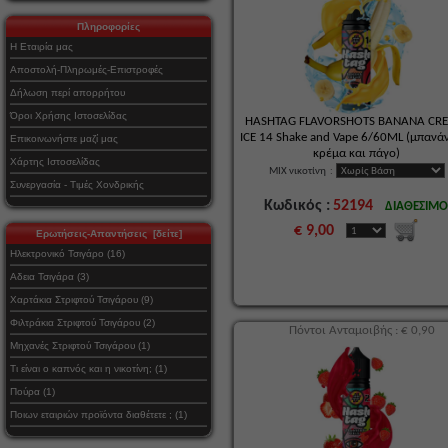
Πληροφορίες
Η Εταιρία μας
Αποστολή-Πληρωμές-Επιστροφές
Δήλωση περί απορρήτου
Όροι Χρήσης Ιστοσελίδας
HASHTAG FLAVORSHOTS BANANA CR
ICE 14 Shake and Vape 6/60ML (μπανά
Επικοινωνήστε μαζί μας
κρέμα και πάγο)
Χάρτης Ιστοσελίδας
MIX νικοτίνη
:
Συνεργασία - Τιμές Χονδρικής
Κωδικός :
52194
ΔΙΑΘΕΣΙΜ
€ 9,00
Ερωτήσεις-Απαντήσεις [δείτε]
Ηλεκτρονικό Τσιγάρο (16)
Αδεια Τσιγάρα (3)
Χαρτάκια Στριφτού Τσιγάρου (9)
Φιλτράκια Στριφτού Τσιγάρου (2)
Πόντοι Ανταμοιβής : € 0,90
Μηχανές Στριφτού Τσιγάρου (1)
Τι είναι ο καπνός και η νικοτίνη; (1)
Πούρα (1)
Ποιων εταιριών προϊόντα διαθέτετε ; (1)