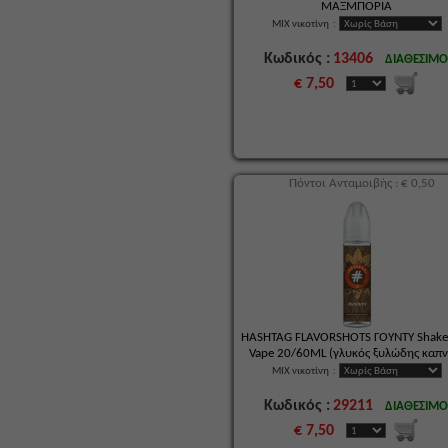
ΜΑΞΜΠΟΡΙΑ
MIX νικοτίνη
:
Κωδικός :
13406
ΔΙΑΘΕΣΙΜ
€ 7,50
Πόντοι Ανταμοιβής : € 0,50
HASHTAG FLAVORSHOTS ΓΟΥΝΤΥ Shake
Vape 20/60ML (γλυκός ξυλώδης καπν
MIX νικοτίνη
:
Κωδικός :
29211
ΔΙΑΘΕΣΙΜ
€ 7,50