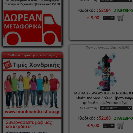
MIX νικοτίνη
:
Κωδικός :
52184
ΔΙΑΘΕΣΙΜ
€ 9,00
Πόντοι Ανταμοιβής : € 0,90
Διαθέτετε περίπτερο ή κατάστημα ;
HASHTAG FLAVORSHOTS PENGUINS IC
Shake and Vape 6/60ML (βατόμουρ
φράουλα με μέντα και πάγο)
MIX νικοτίνη
:
Κωδικός :
52188
ΔΙΑΘΕΣΙΜ
€ 9,00