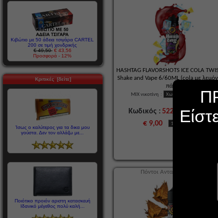
Κιβώτιο με 50 άδεια τσιγάρα CARTEL
200 σε τιμή χονδρικής
€ 49,50
€ 43,56
Προσφορά - 12%
HASHTAG FLAVORSHOTS ICE COLA TWI
Shake and Vape 6/60ML (cola με λεμόν
Κριτικές [δείτε]
πάγο)
Π
MIX νικοτίνη
:
Είστ
Κωδικός :
52223
ΔΙΑΘΕΣΙΜ
€ 9,00
Ίσως ο καλύτερος για τα δικα μου
γούστα. Δεν τον αλλάζω με...
Πόντοι Ανταμοιβής : € 0,50
Ποιότικο προιόν αριστη κατασκευή
Ιδανικό μέγεθος πολύ καλή...