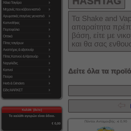
HASHTAG
Άδεια Τσιγάρα
Μηχανές που κόβουν καπνό
Αρωματικές σταγόνες για καπνό
Τα Shake and Va
Καπνοθήκες
απαραίτητα πρέπε
Πορτοφόλια
βάση, είτε με νικο
Οπτικά
και θα σας ενθου
Πίπες τσιγάρων
Αναπτήρες & αξεσουάρ
Πίπες Καπνού & Αξεσουάρ
Ναργιλέδες
Δείτε όλα τα προϊό
Καπνοί
Πούρα
Herb & Grinders
Είδη MARKET
Π
Καλάθι [δείτε]
Το καλάθι αγορών είναι άδειο.
Πόντοι Ανταμοιβής : € 0,90
€ 0,00