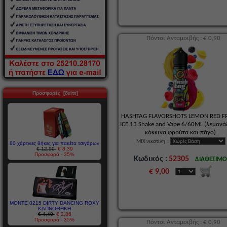
Πόντοι Ανταμοιβής : € 0,90
Προσφορές [δείτε]
HASHTAG FLAVORSHOTS LEMON RED FR
ICE 13 Shake and Vape 6/60ML (λεμονά
κόκκινα φρούτα και πάγο)
MIX νικοτίνη
:
80 χάρτινες θήκες για πακέτα τσιγάρων
€ 12,90
€ 8,39
Προσφορά - 35%
Κωδικός :
52305
ΔΙΑΘΕΣΙΜ
€ 9,00
MONTE 0215 DIRTY DANCING ROXY
ΚΑΠΝΟΘΗΚΗ
€ 4,40
€ 2,86
Προσφορά - 35%
Πόντοι Ανταμοιβής : € 0,90