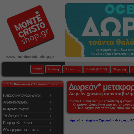
www.montecristo-shop.gr
home
Σύνδεση
Προσφορές
Καλάθι
[€ 0,00]
Πληρωμή
Κ
Είδη Καπνιστού - Προϊόντα Καπνού
Δωρεάν χρέωση αντικαταβολής 
Ηλεκτρονικό τσιγάρο & Υγρά
* από €39 και άνω με κατάθεση ή κάρτα 
Χαρτάκια στριφτού
Οι καπνοί εξαιρούνται από τον υπολογι
Το ίδιο ισχύει για τα πούρα εκτός και 
Φιλτράκια Στριφτού
Τζιβάνες και Ρολά
Αρχική
>
Φιλτράκια Στριφτού
>
Φιλτράκια R
Πουρόφυλλα - Κώνοι
Θήκες μηχανές ταμπακιέρες