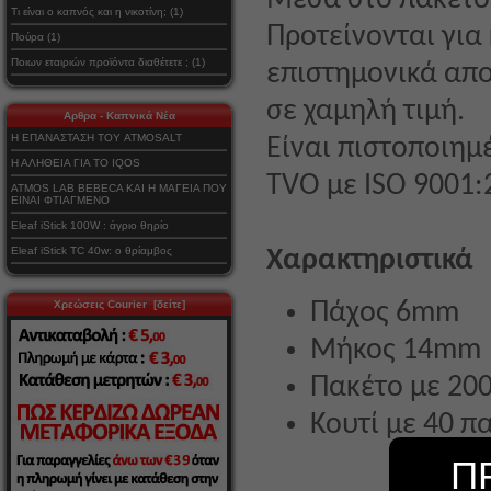
Μέσα στο πακέτο 
Τι είναι ο καπνός και η νικοτίνη; (1)
Προτείνονται για
Πούρα (1)
Ποιων εταιριών προϊόντα διαθέτετε ; (1)
επιστημονικά απο
σε χαμηλή τιμή.
Αρθρα - Καπνικά Νέα
Η ΕΠΑΝΑΣΤΑΣΗ ΤΟΥ ATMOSALT
Είναι πιστοποιημ
Η ΑΛΗΘΕΙΑ ΓΙΑ ΤΟ IQOS
TVO με ISO 9001:
ATMOS LAB BEBECA ΚΑΙ Η ΜΑΓΕΙΑ ΠΟΥ
ΕΙΝΑΙ ΦΤΙΑΓΜΕΝΟ
Eleaf iStick 100W : άγριο θηρίο
Eleaf iStick TC 40w: ο θρίαμβος
Χαρακτηριστικά
Χρεώσεις Courier [δείτε]
Πάχος 6mm
Μήκος 14mm
Πακέτο με 20
Κουτί με 40 π
Π