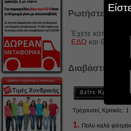
Είστ
Ρωτήστε κάτι γ
Έχετε κάποια ερώ
ΕΔΩ
και θα χαρο
Διαβάστε ή γρά
Διαθέτετε περίπτερο ή κατάστημα ;
Τρέχουσες Κριτικές: 1
1.
Πολύ καλά φιλτράκι