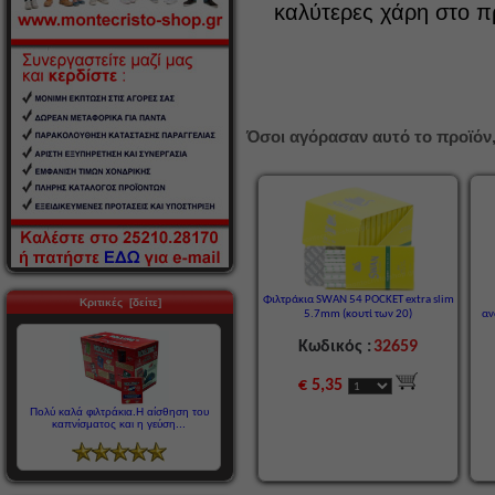
καλύτερες χάρη στο π
Όσοι αγόρασαν αυτό το προϊόν,
Φιλτράκια SWAN 54 POCKET extra slim
Κριτικές [δείτε]
5.7mm (κουτί των 20)
αν
Κωδικός :
32659
€ 5,35
Πολύ καλά φιλτράκια.Η αίσθηση του
καπνίσματος και η γεύση...