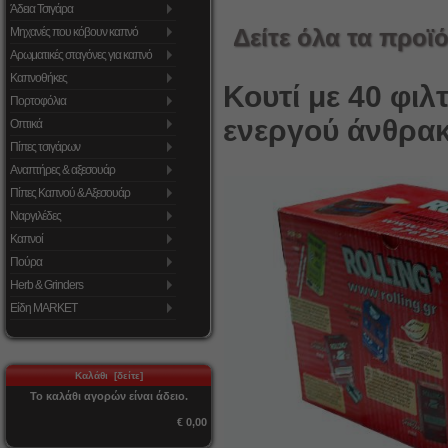
Άδεια Τσιγάρα
Δείτε όλα τα προϊό
Μηχανές που κόβουν καπνό
Αρωματικές σταγόνες για καπνό
Καπνοθήκες
Κουτί με 40 φιλ
Πορτοφόλια
ενεργού άνθρακ
Οπτικά
Πίπες τσιγάρων
Αναπτήρες & αξεσουάρ
Πίπες Καπνού & Αξεσουάρ
Ναργιλέδες
Καπνοί
Πούρα
Herb & Grinders
Είδη MARKET
Καλάθι [δείτε]
Το καλάθι αγορών είναι άδειο.
€ 0,00