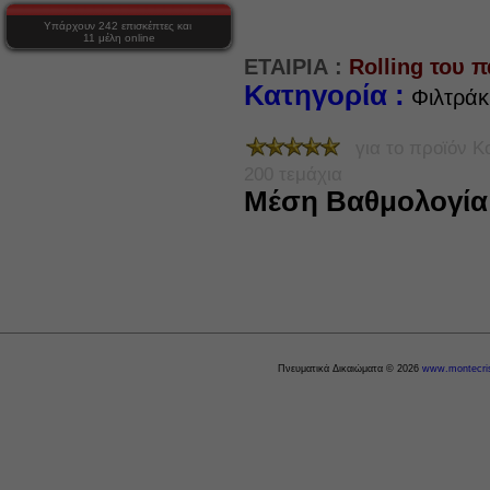
Υπάρχουν 242 επισκέπτες και
11 μέλη online
ΕΤΑΙΡΙΑ :
Rolling του 
Κατηγορία :
Φιλτράκ
για το προϊόν
Κ
200 τεμάχια
Μέση Βαθμολογί
Πνευματικά Δικαιώματα © 2026
www.montecris