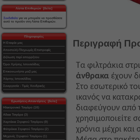
Λίστα Επιθυμιών [δείτε]
Συνδεθείτε
για να μπορείτε να προσθέσετε
αυτό το προϊόν στη Λίστα Επιθυμιών.
Πληροφορίες
Περιγραφή Προ
Η Εταιρία μας
Αποστολή-Πληρωμές-Επιστροφές
Δήλωση περί απορρήτου
Τα φιλτράκια στ
Όροι Χρήσης Ιστοσελίδας
Επικοινωνήστε μαζί μας
άνθρακα
έχουν δ
Χάρτης Ιστοσελίδας
Στο εσωτερικό το
Συνεργασία - Τιμές Χονδρικής
ικανός να κατακρ
Ερωτήσεις-Απαντήσεις [δείτε]
διαφεύγουν από 
Ηλεκτρονικό Τσιγάρο (16)
Αδεια Τσιγάρα (3)
χρησιμοποιείτε σ
Χαρτάκια Στριφτού Τσιγάρου (9)
χρόνια μέχρι και 
Φιλτράκια Στριφτού Τσιγάρου (2)
Μηχανές Στριφτού Τσιγάρου (1)