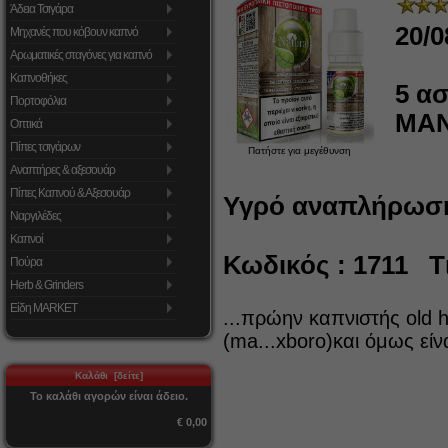
Άδεια Τσιγάρα
20/0
Μηχανές που κόβουν καπνό
Αρωματικές σταγόνες για καπνό
Καπνοθήκες
5
ασ
Πορτοφόλια
ΜΑ
Οπτικά
Πίπες τσιγάρων
Πατήστε για μεγέθυνση
Αναπτήρες & αξεσουάρ
Πίπες Καπνού & Αξεσουάρ
Υγρό αναπλήρωση
Ναργιλέδες
Καπνοί
Κωδικός : 1711 Τι
Πούρα
Herb & Grinders
Είδη MARKET
...πρώην καπνιστής old h
(ma...xboro)και όμως εί
Καλάθι [δείτε]
Το καλάθι αγορών είναι άδειο.
€ 0,00