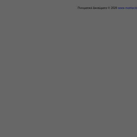
Πνευματικά Δικαιώματα © 2026
www.montecris