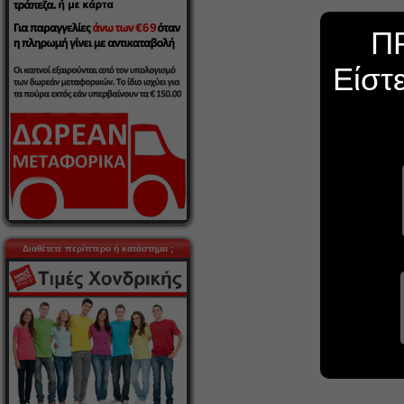
Π
Είστ
Διαθέτετε περίπτερο ή κατάστημα ;