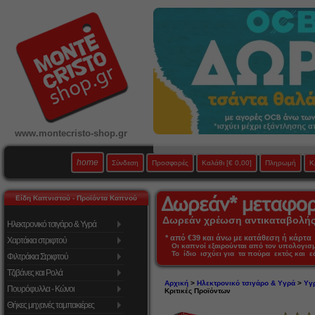
www.montecristo-shop.gr
home
Σύνδεση
Προσφορές
Καλάθι
[€ 0,00]
Πληρωμή
Κ
Είδη Καπνιστού - Προϊόντα Καπνού
Δωρεάν χρέωση αντικαταβολής 
Ηλεκτρονικό τσιγάρο & Υγρά
* από €39 και άνω με κατάθεση ή κάρτα 
Χαρτάκια στριφτού
Οι καπνοί εξαιρούνται από τον υπολογι
Το ίδιο ισχύει για τα πούρα εκτός και 
Φιλτράκια Στριφτού
Τζιβάνες και Ρολά
Αρχική
>
Ηλεκτρονικό τσιγάρο & Υγρά
>
Υγ
Πουρόφυλλα - Κώνοι
Κριτικές Προϊόντων
Θήκες μηχανές ταμπακιέρες