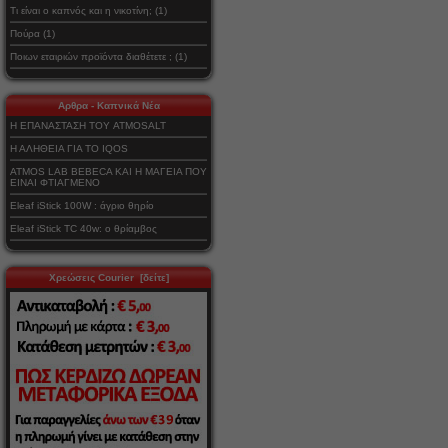
Τι είναι ο καπνός και η νικοτίνη; (1)
Πούρα (1)
Ποιων εταιριών προϊόντα διαθέτετε ; (1)
Αρθρα - Καπνικά Νέα
Η ΕΠΑΝΑΣΤΑΣΗ ΤΟΥ ATMOSALT
Η ΑΛΗΘΕΙΑ ΓΙΑ ΤΟ IQOS
ATMOS LAB BEBECA ΚΑΙ Η ΜΑΓΕΙΑ ΠΟΥ
ΕΙΝΑΙ ΦΤΙΑΓΜΕΝΟ
Eleaf iStick 100W : άγριο θηρίο
Eleaf iStick TC 40w: ο θρίαμβος
Χρεώσεις Courier [δείτε]