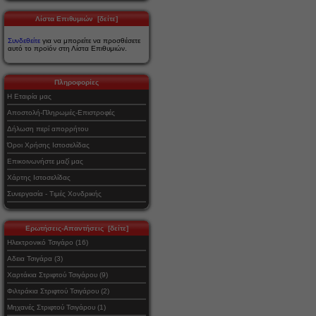
Λίστα Επιθυμιών [δείτε]
Συνδεθείτε
για να μπορείτε να προσθέσετε
αυτό το προϊόν στη Λίστα Επιθυμιών.
Πληροφορίες
Η Εταιρία μας
Αποστολή-Πληρωμές-Επιστροφές
Δήλωση περί απορρήτου
Όροι Χρήσης Ιστοσελίδας
Επικοινωνήστε μαζί μας
Χάρτης Ιστοσελίδας
Συνεργασία - Τιμές Χονδρικής
Ερωτήσεις-Απαντήσεις [δείτε]
Ηλεκτρονικό Τσιγάρο (16)
Αδεια Τσιγάρα (3)
Χαρτάκια Στριφτού Τσιγάρου (9)
Φιλτράκια Στριφτού Τσιγάρου (2)
Μηχανές Στριφτού Τσιγάρου (1)