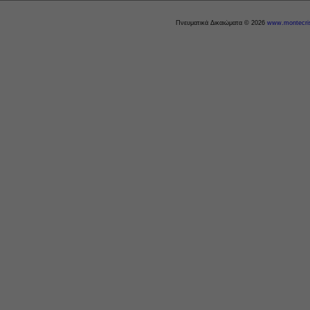
Πνευματικά Δικαιώματα © 2026
www.montecris