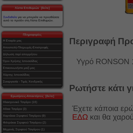
Λίστα Επιθυμιών [δείτε]
Συνδεθείτε
για να μπορείτε να προσθέσετε
αυτό το προϊόν στη Λίστα Επιθυμιών.
Πληροφορίες
Περιγραφή Προ
Η Εταιρία μας
Αποστολή-Πληρωμές-Επιστροφές
Δήλωση περί απορρήτου
Υγρό RONSON 133
Όροι Χρήσης Ιστοσελίδας
Επικοινωνήστε μαζί μας
Χάρτης Ιστοσελίδας
Συνεργασία - Τιμές Χονδρικής
Ρωτήστε κάτι γ
Ερωτήσεις-Απαντήσεις [δείτε]
Ηλεκτρονικό Τσιγάρο (16)
Έχετε κάποια ερώ
Αδεια Τσιγάρα (3)
ΕΔΩ
και θα χαρο
Χαρτάκια Στριφτού Τσιγάρου (9)
Φιλτράκια Στριφτού Τσιγάρου (2)
Μηχανές Στριφτού Τσιγάρου (1)