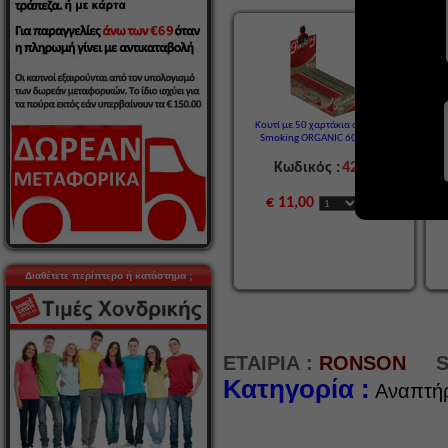
Κουτί με 50 χαρτάκια στριφτού
Smoking ORGANIC 60 φύλλα
Unb
Κωδικός :
4201
€ 11,00
Διαθέτετε περίπτερο ή κατάστημα ;
ΕΤΑΙΡΙΑ :
RONSON
S
Κατηγορία :
Αναπτή