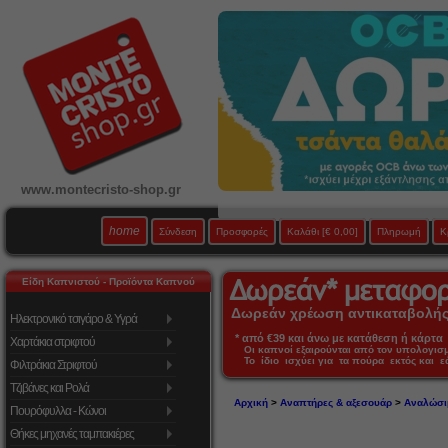
www.montecristo-shop.gr
home
Σύνδεση
Προσφορές
Καλάθι
[€ 0,00]
Πληρωμή
Κ
Είδη Καπνιστού - Προϊόντα Καπνού
Δωρεάν χρέωση αντικαταβολής 
Ηλεκτρονικό τσιγάρο & Υγρά
* από €39 και άνω με κατάθεση ή κάρτα 
Χαρτάκια στριφτού
Οι καπνοί εξαιρούνται από τον υπολογι
Το ίδιο ισχύει για τα πούρα εκτός και 
Φιλτράκια Στριφτού
Τζιβάνες και Ρολά
Αρχική
>
Αναπτήρες & αξεσουάρ
>
Αναλώσι
Πουρόφυλλα - Κώνοι
Θήκες μηχανές ταμπακιέρες