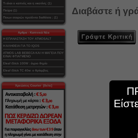
Τι είναι ο καπνός και η νικοτίνη; (1)
Διαβάστε ή γρά
Πούρα (1)
Ποιων εταιριών προϊόντα διαθέτετε ; (1)
Αρθρα - Καπνικά Νέα
Η ΕΠΑΝΑΣΤΑΣΗ ΤΟΥ ATMOSALT
Η ΑΛΗΘΕΙΑ ΓΙΑ ΤΟ IQOS
ATMOS LAB BEBECA ΚΑΙ Η ΜΑΓΕΙΑ ΠΟΥ
ΕΙΝΑΙ ΦΤΙΑΓΜΕΝΟ
Eleaf iStick 100W : άγριο θηρίο
Eleaf iStick TC 40w: ο θρίαμβος
Χρεώσεις Courier [δείτε]
Π
Είστ