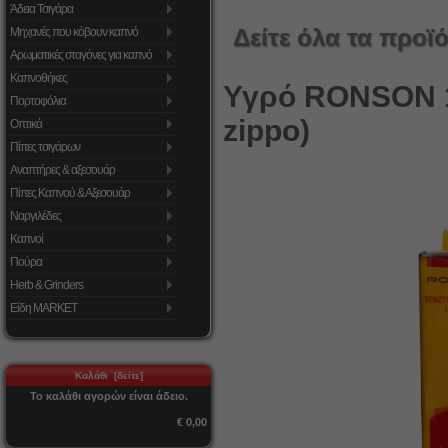
Άδεια Τσιγάρα
Δείτε όλα τα προϊό
Μηχανές που κόβουν καπνό
Αρωματικές σταγόνες για καπνό
Καπνοθήκες
Υγρό RONSON 13
Πορτοφόλια
zippo)
Οπτικά
Πίπες τσιγάρων
Αναπτήρες & αξεσουάρ
Πίπες Καπνού & Αξεσουάρ
Ναργιλέδες
Καπνοί
Πούρα
Herb & Grinders
Είδη MARKET
Καλάθι [δείτε]
Το καλάθι αγορών είναι άδειο.
€ 0,00