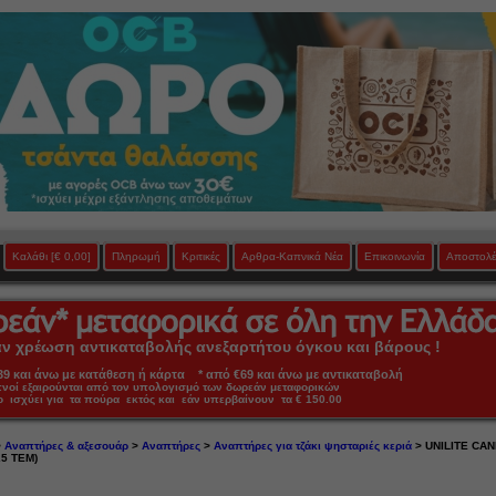
Καλάθι
[€ 0,00]
Πληρωμή
Κριτικές
Αρθρα-Καπνικά Νέα
Επικοινωνία
Αποστολέ
 χρέωση αντικαταβολής ανεξαρτήτου όγκου και βάρους !
 και άνω με κατάθεση ή κάρτα * από €69 και άνω με αντικαταβολή
πνοί εξαιρούνται από τον υπολογισμό των δωρεάν μεταφορικών
ο ισχύει για τα πούρα εκτός και εάν υπερβαίνουν τα € 150.00
>
Αναπτήρες & αξεσουάρ
>
Αναπτήρες
>
Αναπτήρες για τζάκι ψησταριές κεριά
> UNILITE CAN
25 ΤΕΜ)