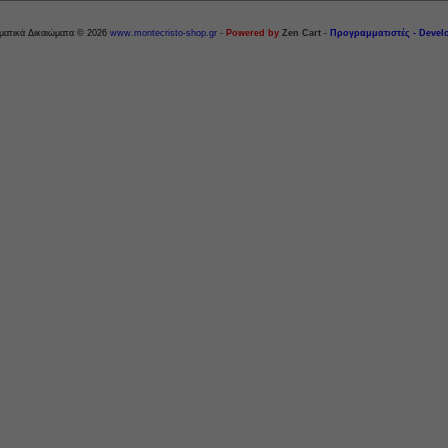
ματικά Δικαιώματα © 2026
www.montecristo-shop.gr
-
Powered by
Zen Cart
-
Προγραμματιστές - Devel