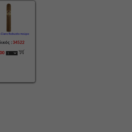
s Claro Robusto πούρο
ικός :
34522
,00