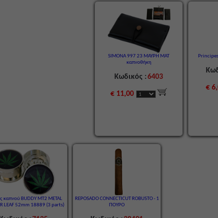
SIMONA 997 23 ΜΑΥΡΗ ΜΑΤ
Principe
καπνοθήκη
Κωδ
Κωδικός :
6403
€ 6
€ 11,00
ης καπνού BUDDY MT2 METAL
REPOSADO CONNECTICUT ROBUSTO - 1
R LEAF 52mm 18889 (3 parts)
ΠΟΥΡΟ