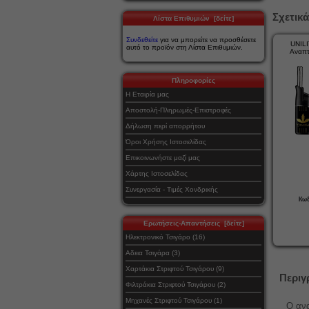
Σχετικά
Λίστα Επιθυμιών [δείτε]
Συνδεθείτε
για να μπορείτε να προσθέσετε
UNIL
αυτό το προϊόν στη Λίστα Επιθυμιών.
Αναπ
Πληροφορίες
Η Εταιρία μας
Αποστολή-Πληρωμές-Επιστροφές
Δήλωση περί απορρήτου
Όροι Χρήσης Ιστοσελίδας
Επικοινωνήστε μαζί μας
Χάρτης Ιστοσελίδας
Συνεργασία - Τιμές Χονδρικής
Κωδ
Ερωτήσεις-Απαντήσεις [δείτε]
Ηλεκτρονικό Τσιγάρο (16)
Αδεια Τσιγάρα (3)
Χαρτάκια Στριφτού Τσιγάρου (9)
Περιγ
Φιλτράκια Στριφτού Τσιγάρου (2)
Μηχανές Στριφτού Τσιγάρου (1)
Ο αν