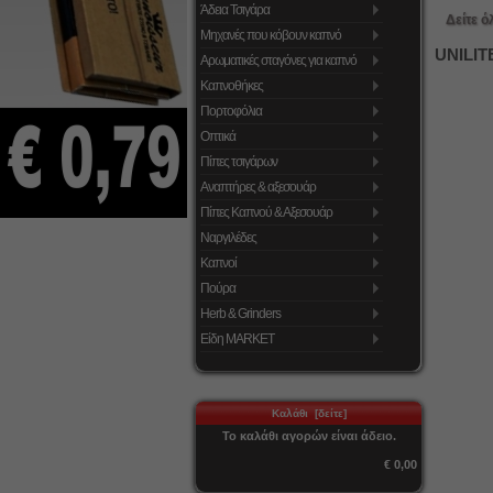
Άδεια Τσιγάρα
Δείτε ό
Μηχανές που κόβουν καπνό
UNILIT
Αρωματικές σταγόνες για καπνό
Καπνοθήκες
Πορτοφόλια
Οπτικά
Πίπες τσιγάρων
Αναπτήρες & αξεσουάρ
Πίπες Καπνού & Αξεσουάρ
Ναργιλέδες
Καπνοί
Πούρα
Herb & Grinders
Είδη MARKET
Καλάθι [δείτε]
Το καλάθι αγορών είναι άδειο.
€ 0,00