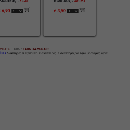
Κωδικός :
7135
Κωδικός :
38491
€ 6,90
€ 3,50
UNILITE
SKU :
14307-14-MCS-GR
ία :
Αναπτήρες & αξεσουάρ > Αναπτήρες > Αναπτήρες για τζάκι ψησταριές κεριά