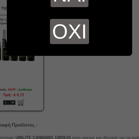
 προϊόντα...
ITE CANNABIS 12859-01
ΟΧΙ
τήρας BBQ Μακρύς 12cm
-
ικός:
45099
Διαθέσιμο
Τιμή : € 0,75
ραφή Προϊόντος :
απτήρας
UNILITE CANNABIS 12859-01
είναι μακρύς και ιδανικός για να ανά