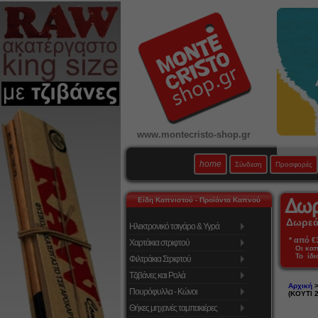
www.montecristo-shop.gr
home
Σύνδεση
Προσφορές
Είδη Καπνιστού - Προϊόντα Καπνού
Δωρεάν
Ηλεκτρονικό τσιγάρο & Υγρά
* από €39
Χαρτάκια στριφτού
Οι κα
Το ίδι
Φιλτράκια Στριφτού
Τζιβάνες και Ρολά
Αρχική
Πουρόφυλλα - Κώνοι
(ΚΟΥΤΙ 
Θήκες μηχανές ταμπακιέρες