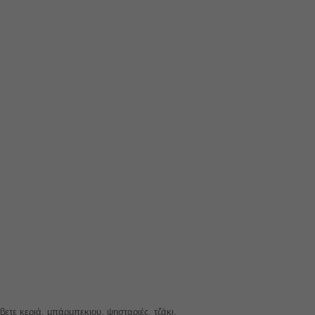
βετε κεριά, μπάρμπεκιου, ψησταριές, τζάκι.