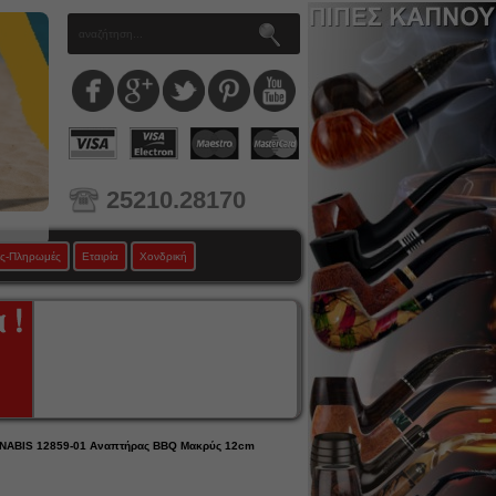
25210.28170
ς-Πληρωμές
Εταιρία
Χονδρική
NABIS 12859-01 Αναπτήρας BBQ Μακρύς 12cm