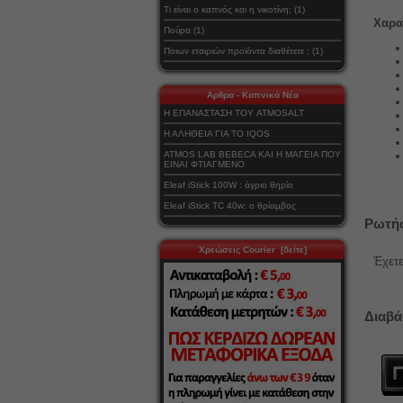
Τι είναι ο καπνός και η νικοτίνη; (1)
Χαρα
Πούρα (1)
Ποιων εταιριών προϊόντα διαθέτετε ; (1)
Αρθρα - Καπνικά Νέα
Η ΕΠΑΝΑΣΤΑΣΗ ΤΟΥ ATMOSALT
Η ΑΛΗΘΕΙΑ ΓΙΑ ΤΟ IQOS
ATMOS LAB BEBECA ΚΑΙ Η ΜΑΓΕΙΑ ΠΟΥ
ΕΙΝΑΙ ΦΤΙΑΓΜΕΝΟ
Eleaf iStick 100W : άγριο θηρίο
Eleaf iStick TC 40w: ο θρίαμβος
Ρωτήσ
Χρεώσεις Courier [δείτε]
Έχετε
Διαβά