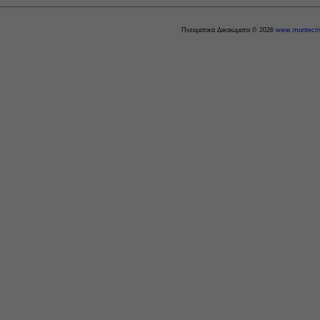
Πνευματικά Δικαιώματα © 2026
www.montecris