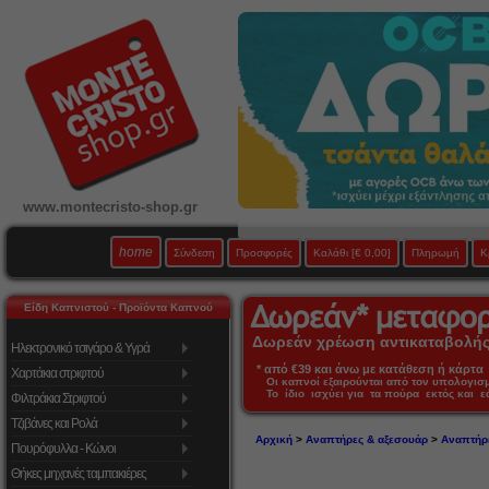
www.montecristo-shop.gr
home
Σύνδεση
Προσφορές
Καλάθι
[€ 0,00]
Πληρωμή
Κ
Είδη Καπνιστού - Προϊόντα Καπνού
Δωρεάν χρέωση αντικαταβολής 
Ηλεκτρονικό τσιγάρο & Υγρά
* από €39 και άνω με κατάθεση ή κάρτα 
Χαρτάκια στριφτού
Οι καπνοί εξαιρούνται από τον υπολογι
Το ίδιο ισχύει για τα πούρα εκτός και 
Φιλτράκια Στριφτού
Τζιβάνες και Ρολά
Αρχική
>
Αναπτήρες & αξεσουάρ
>
Αναπτήρ
Πουρόφυλλα - Κώνοι
Θήκες μηχανές ταμπακιέρες