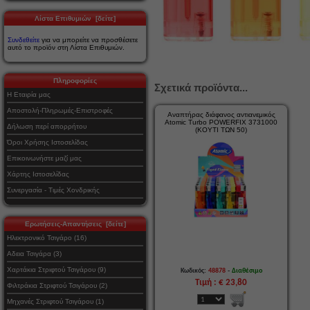
Λίστα Επιθυμιών [δείτε]
Συνδεθείτε
για να μπορείτε να προσθέσετε
αυτό το προϊόν στη Λίστα Επιθυμιών.
Πληροφορίες
Σχετικά προϊόντα...
Η Εταιρία μας
Αποστολή-Πληρωμές-Επιστροφές
Αναπτήρας διάφανος αντιανεμικός
Atomic Turbo POWERFIX 3731000
Δήλωση περί απορρήτου
(ΚΟΥΤΙ ΤΩΝ 50)
Όροι Χρήσης Ιστοσελίδας
Επικοινωνήστε μαζί μας
Χάρτης Ιστοσελίδας
Συνεργασία - Τιμές Χονδρικής
Ερωτήσεις-Απαντήσεις [δείτε]
Ηλεκτρονικό Τσιγάρο (16)
Αδεια Τσιγάρα (3)
Χαρτάκια Στριφτού Τσιγάρου (9)
-
Κωδικός:
48878
Διαθέσιμο
Τιμή : € 23,80
Φιλτράκια Στριφτού Τσιγάρου (2)
Μηχανές Στριφτού Τσιγάρου (1)