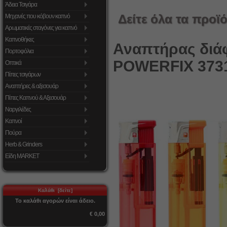
Άδεια Τσιγάρα
Δείτε όλα τα προϊό
Μηχανές που κόβουν καπνό
Αρωματικές σταγόνες για καπνό
Καπνοθήκες
Αναπτήρας διάφ
Πορτοφόλια
POWERFIX 373
Οπτικά
Πίπες τσιγάρων
Αναπτήρες & αξεσουάρ
Πίπες Καπνού & Αξεσουάρ
Ναργιλέδες
Καπνοί
Πούρα
Herb & Grinders
Είδη MARKET
Καλάθι [δείτε]
Το καλάθι αγορών είναι άδειο.
€ 0,00