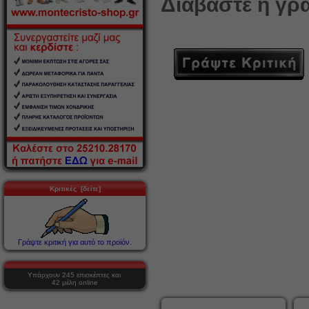
Διαβάστε ή γρά
Κριτικές [δείτε]
Γράψτε κριτική για αυτό το προϊόν.
Υπάρχουν 245 επισκέπτες και
42 μέλη online