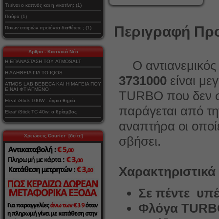
Τι είναι ο καπνός και η νικοτίνη; (1)
Πούρα (1)
Περιγραφή Προ
Ποιων εταιριών προϊόντα διαθέτετε ; (1)
Αρθρα - Καπνικά Νέα
Ο αντιανεμικό
Η ΕΠΑΝΑΣΤΑΣΗ ΤΟΥ ATMOSALT
Η ΑΛΗΘΕΙΑ ΓΙΑ ΤΟ IQOS
3731000
είναι με
ATMOS LAB BEBECA ΚΑΙ Η ΜΑΓΕΙΑ ΠΟΥ
ΕΙΝΑΙ ΦΤΙΑΓΜΕΝΟ
TURBO που δεν σ
Eleaf iStick 100W : άγριο θηρίο
παράγεται από τη
Eleaf iStick TC 40w: ο θρίαμβος
αναπτήρα οι οποί
Χρεώσεις Courier [δείτε]
σβήσει.
Χαρακτηριστικά
Σε πέντε υπ
Φλόγα TURB