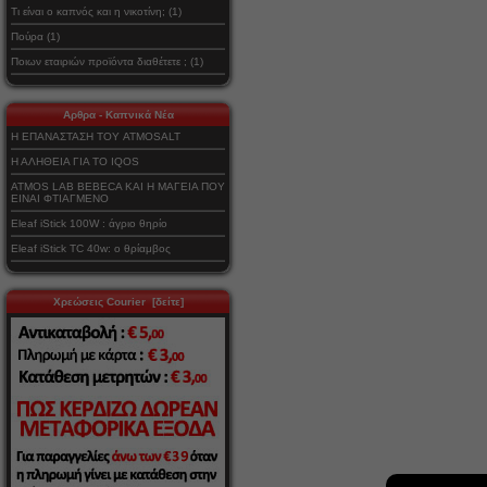
Τι είναι ο καπνός και η νικοτίνη; (1)
Πούρα (1)
Ποιων εταιριών προϊόντα διαθέτετε ; (1)
Αρθρα - Καπνικά Νέα
Η ΕΠΑΝΑΣΤΑΣΗ ΤΟΥ ATMOSALT
Η ΑΛΗΘΕΙΑ ΓΙΑ ΤΟ IQOS
ATMOS LAB BEBECA ΚΑΙ Η ΜΑΓΕΙΑ ΠΟΥ
ΕΙΝΑΙ ΦΤΙΑΓΜΕΝΟ
Eleaf iStick 100W : άγριο θηρίο
Eleaf iStick TC 40w: ο θρίαμβος
Χρεώσεις Courier [δείτε]