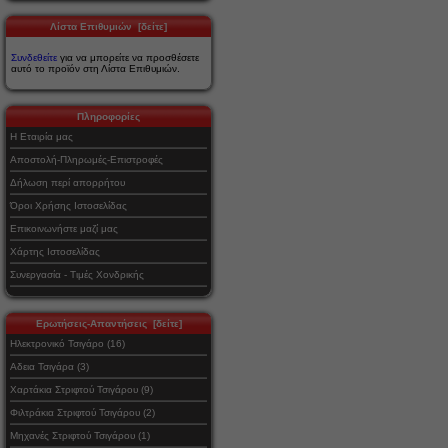
Λίστα Επιθυμιών [δείτε]
Συνδεθείτε
για να μπορείτε να προσθέσετε
αυτό το προϊόν στη Λίστα Επιθυμιών.
Πληροφορίες
Η Εταιρία μας
Αποστολή-Πληρωμές-Επιστροφές
Δήλωση περί απορρήτου
Όροι Χρήσης Ιστοσελίδας
Επικοινωνήστε μαζί μας
Χάρτης Ιστοσελίδας
Συνεργασία - Τιμές Χονδρικής
Ερωτήσεις-Απαντήσεις [δείτε]
Ηλεκτρονικό Τσιγάρο (16)
Αδεια Τσιγάρα (3)
Χαρτάκια Στριφτού Τσιγάρου (9)
Φιλτράκια Στριφτού Τσιγάρου (2)
Μηχανές Στριφτού Τσιγάρου (1)