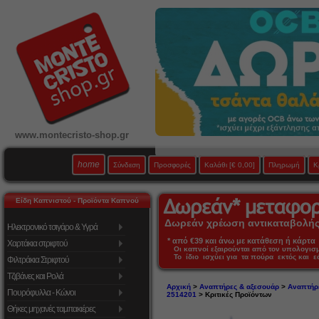
www.montecristo-shop.gr
home
Σύνδεση
Προσφορές
Καλάθι
[€ 0,00]
Πληρωμή
Κ
Είδη Καπνιστού - Προϊόντα Καπνού
Δωρεάν χρέωση αντικαταβολής 
Ηλεκτρονικό τσιγάρο & Υγρά
* από €39 και άνω με κατάθεση ή κάρτα 
Χαρτάκια στριφτού
Οι καπνοί εξαιρούνται από τον υπολογι
Το ίδιο ισχύει για τα πούρα εκτός και 
Φιλτράκια Στριφτού
Τζιβάνες και Ρολά
Αρχική
>
Αναπτήρες & αξεσουάρ
>
Αναπτήρ
Πουρόφυλλα - Κώνοι
2514201
> Κριτικές Προϊόντων
Θήκες μηχανές ταμπακιέρες