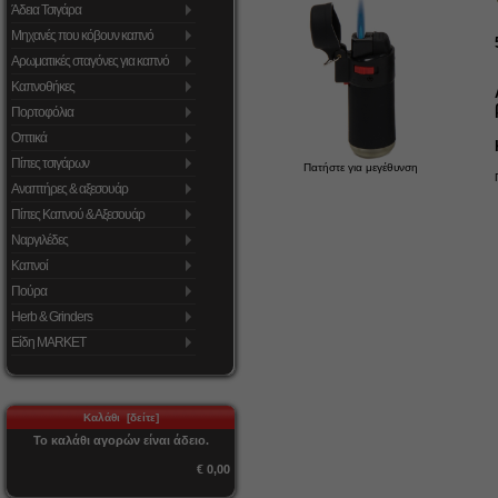
Άδεια Τσιγάρα
Μηχανές που κόβουν καπνό
Αρωματικές σταγόνες για καπνό
Καπνοθήκες
Πορτοφόλια
Οπτικά
Πίπες τσιγάρων
Πατήστε για μεγέθυνση
Αναπτήρες & αξεσουάρ
Πίπες Καπνού & Αξεσουάρ
Ναργιλέδες
Καπνοί
Πούρα
Herb & Grinders
Είδη MARKET
Καλάθι [δείτε]
Το καλάθι αγορών είναι άδειο.
€ 0,00