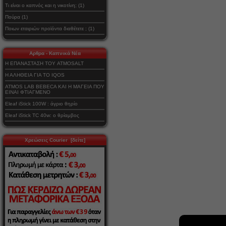
Τι είναι ο καπνός και η νικοτίνη; (1)
Πούρα (1)
Ποιων εταιριών προϊόντα διαθέτετε ; (1)
Αρθρα - Καπνικά Νέα
Η ΕΠΑΝΑΣΤΑΣΗ ΤΟΥ ATMOSALT
Η ΑΛΗΘΕΙΑ ΓΙΑ ΤΟ IQOS
ATMOS LAB BEBECA ΚΑΙ Η ΜΑΓΕΙΑ ΠΟΥ
ΕΙΝΑΙ ΦΤΙΑΓΜΕΝΟ
Eleaf iStick 100W : άγριο θηρίο
Eleaf iStick TC 40w: ο θρίαμβος
Χρεώσεις Courier [δείτε]