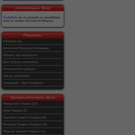
Λίστα Επιθυμιών [δείτε]
Συνδεθείτε
για να μπορείτε να προσθέσετε
αυτό το προϊόν στη Λίστα Επιθυμιών.
Πληροφορίες
Η Εταιρία μας
Αποστολή-Πληρωμές-Επιστροφές
Δήλωση περί απορρήτου
Όροι Χρήσης Ιστοσελίδας
Επικοινωνήστε μαζί μας
Χάρτης Ιστοσελίδας
Συνεργασία - Τιμές Χονδρικής
Ερωτήσεις-Απαντήσεις [δείτε]
Ηλεκτρονικό Τσιγάρο (16)
Αδεια Τσιγάρα (3)
Χαρτάκια Στριφτού Τσιγάρου (9)
Φιλτράκια Στριφτού Τσιγάρου (2)
Μηχανές Στριφτού Τσιγάρου (1)