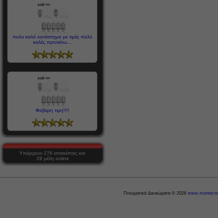
πολυ καλό κατάστημα με τιμές πολύ
καλές.προτείνω...
Φοβερη τιμη!!!!
Υπάρχουν 276 επισκέπτες και
29 μέλη online
Πνευματικά Δικαιώματα © 2026
www.montecris