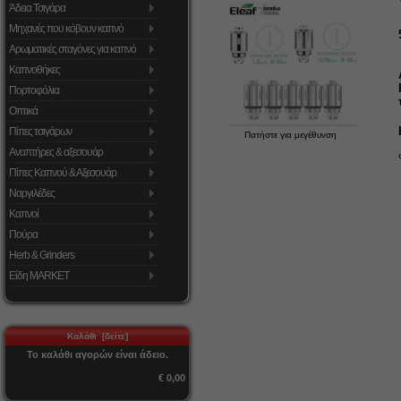
Άδεια Τσιγάρα
Μηχανές που κόβουν καπνό
Αρωματικές σταγόνες για καπνό
Καπνοθήκες
Πορτοφόλια
Οπτικά
Πίπες τσιγάρων
Πατήστε για μεγέθυνση
Αναπτήρες & αξεσουάρ
Πίπες Καπνού & Αξεσουάρ
Ναργιλέδες
Καπνοί
Πούρα
Herb & Grinders
Είδη MARKET
Καλάθι [δείτε]
Το καλάθι αγορών είναι άδειο.
€ 0,00