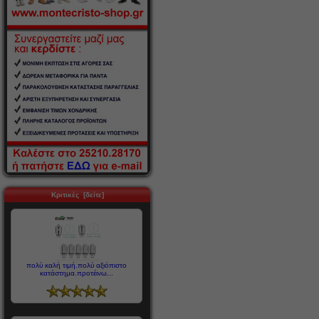
Κριτικές [δείτε]
πολύ καλή τιμή.πολύ αξιόπιστο
κατάστημα.προτέινω...