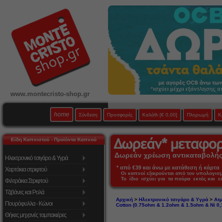
www.montecristo-shop.gr
home
Σύνδεση
Προσφορές
Καλάθι
[€ 0,00]
Πληρωμή
Κ
Είδη Καπνιστού - Προϊόντα Καπνού
Δωρεάν χρέωση αντικαταβολής 
Ηλεκτρονικό τσιγάρο & Υγρά
* από €39 και άνω με κατάθεση ή κάρτα 
Χαρτάκια στριφτού
Οι καπνοί εξαιρούνται από τον υπολογι
Το ίδιο ισχύει για τα πούρα εκτός και 
Φιλτράκια Στριφτού
Τζιβάνες και Ρολά
Αρχική
>
Ηλεκτρονικό τσιγάρο & Υγρά
>
Ατμ
Πουρόφυλλα - Κώνοι
Cotton (0.75ohm & 1.2ohm & 1.5ohm & Ni 0,1
Θήκες μηχανές ταμπακιέρες