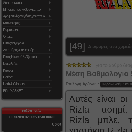
Άδεια Τσιγάρα
Μηχανές που κόβουν καπνό
Αρωματικές σταγόνες για καπνό
Καπνοθήκες
Πορτοφόλια
Οπτικά
[49]
Πίπες τσιγάρων
Διαφορές στα χαρτάκ
Αναπτήρες & αξεσουάρ
Πίπες Καπνού & Αξεσουάρ
Ναργιλέδες
για το άρθρο
Διαφ
Καπνοί
Μέση Βαθμολογία
Πούρα
Επιλογή Αρθρου :
Herb & Grinders
Είδη MARKET
Αυτές είναι οι
Rizla ασημί,
Καλάθι [δείτε]
Το καλάθι αγορών είναι άδειο.
Rizla μπλε, 
€ 0,00
χαρτάκια Rizla 