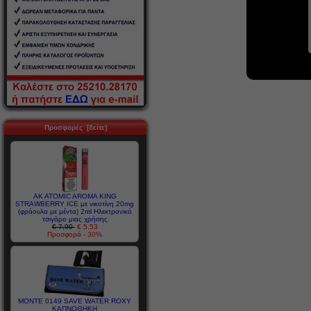
Προσφορές [δείτε]
AK ATOMIC AROMA KING
STRAWBERRY ICE με νικοτίνη 20mg
(φράουλα με μέντα) 2ml Ηλεκτρονικό
τσιγάρο μιας χρήσης
€ 7,90
€ 5,53
Προσφορά - 30%
MONTE 0149 SAVE WATER ROXY
ΚΑΠΝΟΘΗΚΗ