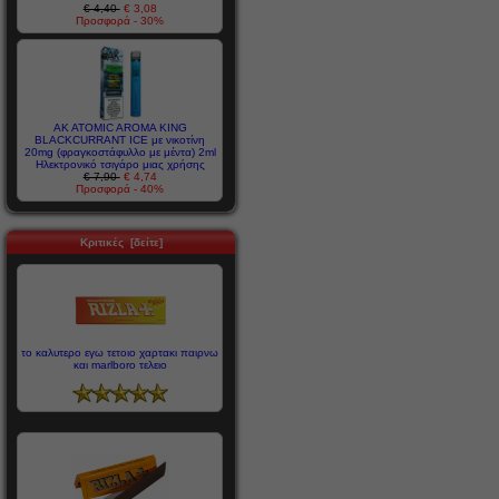
€ 4,40
€ 3,08
Προσφορά - 30%
AK ATOMIC AROMA KING
BLACKCURRANT ICE με νικοτίνη
20mg (φραγκοστάφυλλο με μέντα) 2ml
Ηλεκτρονικό τσιγάρο μιας χρήσης
€ 7,90
€ 4,74
Προσφορά - 40%
Κριτικές [δείτε]
το καλυτερο εγω τετοιο χαρτακι παιρνω
και marlboro τελειο