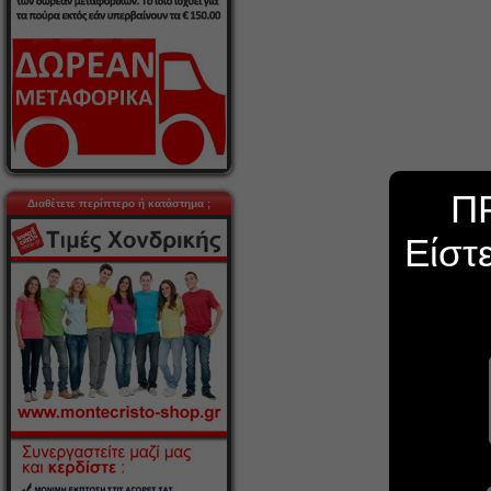
Π
Διαθέτετε περίπτερο ή κατάστημα ;
Είστ