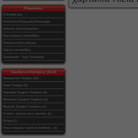
Πληροφορίες
Η Εταιρία μας
Αποστολή-Πληρωμές-Επιστροφές
Δήλωση περί απορρήτου
Όροι Χρήσης Ιστοσελίδας
Επικοινωνήστε μαζί μας
Χάρτης Ιστοσελίδας
Συνεργασία - Τιμές Χονδρικής
Ερωτήσεις-Απαντήσεις [δείτε]
Ηλεκτρονικό Τσιγάρο (16)
Αδεια Τσιγάρα (3)
Χαρτάκια Στριφτού Τσιγάρου (9)
Φιλτράκια Στριφτού Τσιγάρου (2)
Μηχανές Στριφτού Τσιγάρου (1)
Τι είναι ο καπνός και η νικοτίνη; (1)
Πούρα (1)
Ποιων εταιριών προϊόντα διαθέτετε ; (1)