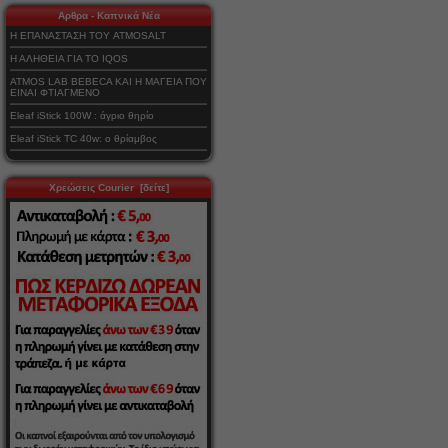
Αρθρα - Καπνικά Νέα
Η ΕΠΑΝΑΣΤΑΣΗ ΤΟΥ ATMOSALT
Η ΑΛΗΘΕΙΑ ΓΙΑ ΤΟ IQOS
ATMOS LAB BEBECA ΚΑΙ Η ΜΑΓΕΙΑ ΠΟΥ
ΕΙΝΑΙ ΦΤΙΑΓΜΕΝΟ
Eleaf iStick 100W : άγριο θηρίο
Eleaf iStick TC 40w: ο θρίαμβος
Χρεώσεις Courier [δείτε]