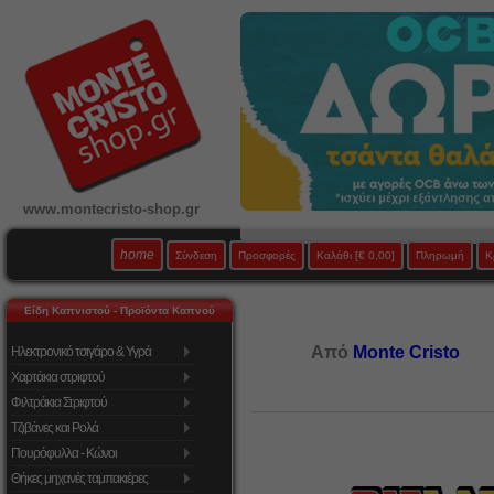
www.montecristo-shop.gr
home
Σύνδεση
Προσφορές
Καλάθι
[€ 0,00]
Πληρωμή
Κ
Είδη Καπνιστού - Προϊόντα Καπνού
Από
Monte Cristo
Ηλεκτρονικό τσιγάρο & Υγρά
Χαρτάκια στριφτού
Φιλτράκια Στριφτού
Τζιβάνες και Ρολά
Πουρόφυλλα - Κώνοι
Θήκες μηχανές ταμπακιέρες