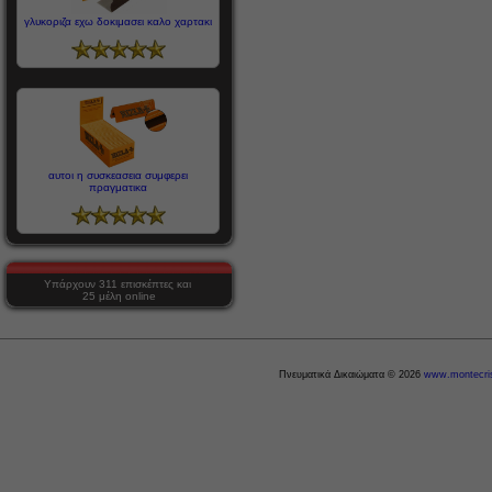
γλυκοριζα εχω δοκιμασει καλο χαρτακι
αυτοι η συσκεασεια συμφερει
πραγματικα
Υπάρχουν 311 επισκέπτες και
25 μέλη online
Πνευματικά Δικαιώματα © 2026
www.montecris