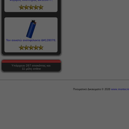
Τον συνιστώ ανεπιφύλακτα &#128076;
Υπάρχουν 267 επισκέπτες και
11 μέλη online
Πνευματικά Δικαιώματα © 2026
www.montecris