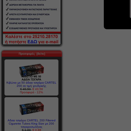
Προσφορές [δείτε]
Κιβώτιο με 50 άδεια τσιγάρα CARTEL
200 σε τιμή χονδρικής
€ 49,50
€ 43,56
Προσφορά - 12%
Αδεια τσιγάρα CARTEL 200 Filtered
Cigarette Tubes King Size με 200
τσιγαροσωλήνες
€ 1,00
€ 0,88