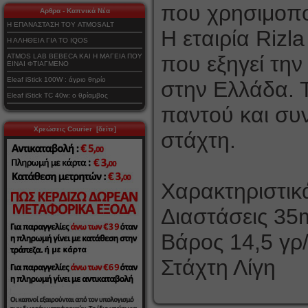
που χρησιμοπο
Αρθρα - Καπνικά Νέα
Η ΕΠΑΝΑΣΤΑΣΗ ΤΟΥ ATMOSALT
Η εταιρία Rizla
Η ΑΛΗΘΕΙΑ ΓΙΑ ΤΟ IQOS
που εξηγεί την
ATMOS LAB BEBECA ΚΑΙ Η ΜΑΓΕΙΑ ΠΟΥ
ΕΙΝΑΙ ΦΤΙΑΓΜΕΝΟ
Eleaf iStick 100W : άγριο θηρίο
στην Ελλάδα. 
Eleaf iStick TC 40w: ο θρίαμβος
παντού και συν
Χρεώσεις Courier [δείτε]
στάχτη.
Χαρακτηριστικά
Διαστάσεις 3
Βάρος 14,5 γρ
Στάχτη Λίγη