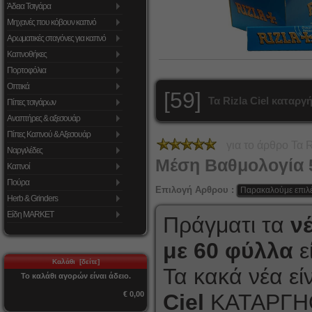
Άδεια Τσιγάρα
Μηχανές που κόβουν καπνό
Αρωματικές σταγόνες για καπνό
Καπνοθήκες
Πορτοφόλια
Οπτικά
[59]
Τα Rizla Ciel καταργ
Πίπες τσιγάρων
Αναπτήρες & αξεσουάρ
Πίπες Καπνού & Αξεσουάρ
για το άρθρο
Τα R
Ναργιλέδες
Μέση Βαθμολογία
Καπνοί
Πούρα
Επιλογή Αρθρου :
Herb & Grinders
Είδη MARKET
Πράγματι τα
ν
με 60 φύλλα
ε
Καλάθι [δείτε]
Τα κακά νέα εί
Το καλάθι αγορών είναι άδειο.
€ 0,00
Ciel
ΚΑΤΑΡΓΗ