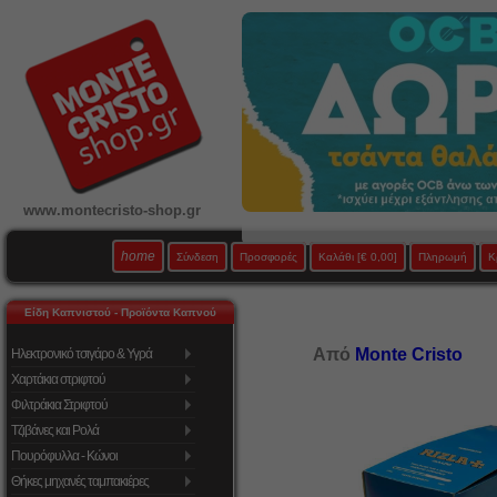
www.montecristo-shop.gr
home
Σύνδεση
Προσφορές
Καλάθι
[€ 0,00]
Πληρωμή
Κ
Είδη Καπνιστού - Προϊόντα Καπνού
Από
Monte Cristo
Ηλεκτρονικό τσιγάρο & Υγρά
Χαρτάκια στριφτού
Φιλτράκια Στριφτού
Τζιβάνες και Ρολά
Πουρόφυλλα - Κώνοι
Θήκες μηχανές ταμπακιέρες