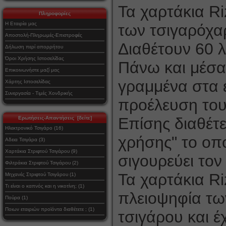
Τα χαρτάκια Ri
Πληροφορίες
Η Εταιρία μας
των τσιγαρόχαρ
Αποστολή-Πληρωμές-Επιστροφές
Διαθέτουν 60 
Δήλωση περί απορρήτου
Όροι Χρήσης Ιστοσελίδας
Πάνω και μέσα
Επικοινωνήστε μαζί μας
γραμμένα στα ε
Χάρτης Ιστοσελίδας
Συνεργασία - Τιμές Χονδρικής
προέλευση του
Επίσης διαθέτε
Ερωτήσεις-Απαντήσεις [δείτε]
Ηλεκτρονικό Τσιγάρο (16)
χρήσης" το οπ
Αδεια Τσιγάρα (3)
Χαρτάκια Στριφτού Τσιγάρου (9)
σιγουρεύει το
Φιλτράκια Στριφτού Τσιγάρου (2)
Τα χαρτάκια Ri
Μηχανές Στριφτού Τσιγάρου (1)
Τι είναι ο καπνός και η νικοτίνη; (1)
πλειοψηφία τω
Πούρα (1)
Ποιων εταιριών προϊόντα διαθέτετε ; (1)
τσιγάρου και 